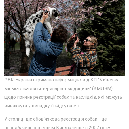
РБК-Україна отримало інформацію від КП "Київська
міська лікарня ветеринарної медицини" (КМЛВМ)
щодо причин реєстрації собак та наслідків, які можуть
виникнути у випадку її відсутності.
У столиці діє обов'язкова реєстрація собак - це
передбачено рішенням Київради ще з 2007 року.