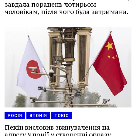
завдала поранень чотирьом
чоловікам, після чого була затримана.
РОСІЯ
ЯПОНІЯ
ТОКІО
Пекін висловив звинувачення на
адресу Японії у створенні образу