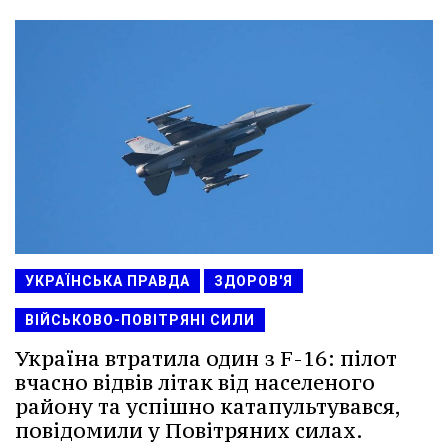
УКРАЇНСЬКА ПРАВДА
ЗДОРОВ'Я
ВІЙСЬКОВО-ПОВІТРЯНІ СИЛИ
Україна втратила один з F-16: пілот
вчасно відвів літак від населеного
району та успішно катапультувався,
повідомили у Повітряних силах.