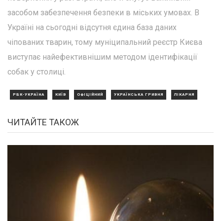
засобом забезпечення безпеки в міських умовах. В
Україні на сьогодні відсутня єдина база даних
чіпованих тварин, тому муніципальний реєстр Києва
виступає найефективнішим методом ідентифікації
собак у столиці.
РБК-УКРАЇНА
КИЇВ
ОФІЦІЙНИЙ
УКРАЇНСЬКА ГРИВНЯ
ЛІКАРНЯ
ЧИТАЙТЕ ТАКОЖ