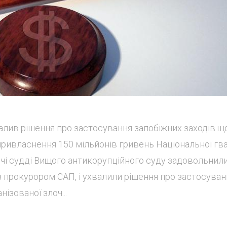
алив рішення про застосування запобіжних заходів щ
 привласнення 150 мільйонів гривень Національної гва
ідчі судді Вищого антикорупційного суду задовольнил
 прокурором САП, і ухвалили рішення про застосуван
ізованої злоч...