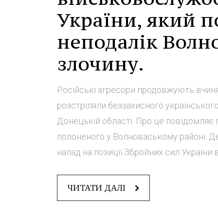
України, який п
неподалік Волн
злочину.
Російські агресори продовжують вчиня
розстріляли беззахисного українського
Донецькій області. Про це повідомляє
полоненого у Волноваському районі. Де
напад на позиції Збройних сил України 
ЧИТАТИ ДАЛІ