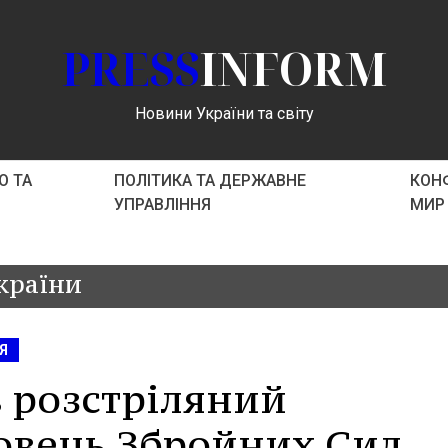
PRESS
INFORM
Новини України та світу
О ТА
ПОЛІТИКА ТА ДЕРЖАВНЕ
КОНФ
УПРАВЛІННЯ
МИР
країни
Я
 розстріляний
овець Збройних Сил