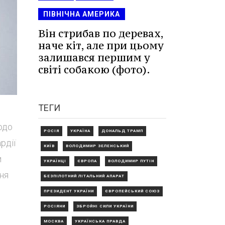
ПІВНІЧНА АМЕРИКА
Він стрибав по деревах,
наче кіт, але при цьому
залишався першим у
світі собакою (фото).
ТЕГИ
одо
РОСІЯ
УКРАЇНА
ДОНАЛЬД ТРАМП
рдії
КИЇВ
ВОЛОДИМИР ЗЕЛЕНСЬКИЙ
и
УКРАЇНЦІ
ЄВРОПА
ВОЛОДИМИР ПУТІН
ня
БЕЗПІЛОТНИЙ ЛІТАЛЬНИЙ АПАРАТ
ПРЕЗИДЕНТ УКРАЇНИ
ЄВРОПЕЙСЬКИЙ СОЮЗ
РОСІЯНИ
ЗБРОЙНІ СИЛИ УКРАЇНИ
МОСКВА
УКРАЇНСЬКА ПРАВДА