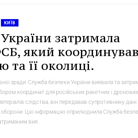
КИЇВ
 України затримала
ФСБ, який координува
 та її околиці.
ної зради. Служба безпеки України виявила та затри
бором координат для російських ракетних і дронових
 матеріалів слідства, він передавав супротивнику дані
ил оборони. Цю інформацію оприлюднила Служба безп
атриманим вия...