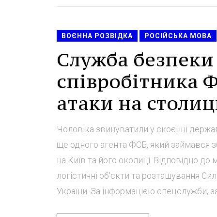
ВОЄННА РОЗВІДКА
РОСІЙСЬКА МОВА
Служба безпеки
співробітника 
атаки на столицю
Чоловіка звинуватили у скоєнні держав
ще одного агента ФСБ, який займався з
на Київ та його околиці. Відповідно до
логістичні об'єкти та розташування С
України. За інформацією спецслужби, з