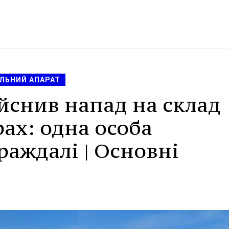
АЛЬНИЙ АПАРАТ
йснив напад на склад
рах: одна особа
раждалі | Основні