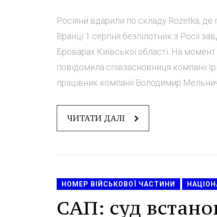
Росіяни вдарили по складу Rozetka, де
Вранці 1 серпня безпілотник з Росії за
Броварах Київської області. На момент 
повідомила співзасновниця компанії Іри
працівник компанії Володимир Мельниче
ЧИТАТИ ДАЛІ
НОМЕР ВІЙСЬКОВОЇ ЧАСТИНИ
НАЦІОН
САП: суд встано