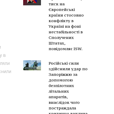
тиск на
Європейські
країни стосовно
конфлікту в
Україні на фоні
нестабільності в
Сполучених
Штатах,
и
повідомляє ISW.
у в
іляли
Російські сили
здійснили удар по
йснили
Запоріжжю за
допомогою
безпілотних
літальних
апаратів,
внаслідок чого
постраждала
критично важлива