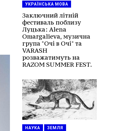
УКРАЇНСЬКА МОВА
Заключний літній
фестиваль поблизу
Луцька: Alena
Omargalieva, музична
група "Очі в Очі" та
VARASH
розважатимуть на
RAZOM SUMMER FEST.
НАУКА
ЗЕМЛЯ