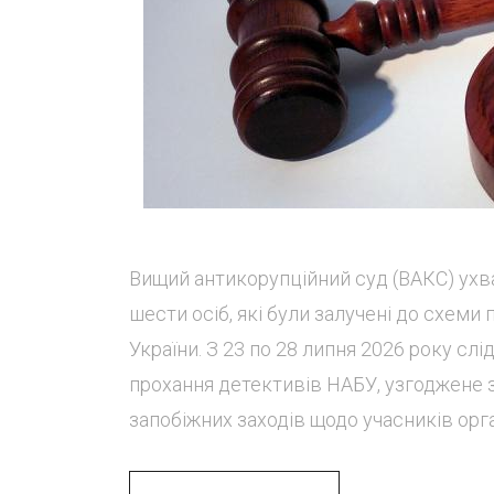
Вищий антикорупційний суд (ВАКС) ухв
шести осіб, які були залучені до схеми
України. З 23 по 28 липня 2026 року сл
прохання детективів НАБУ, узгоджене з
запобіжних заходів щодо учасників орган