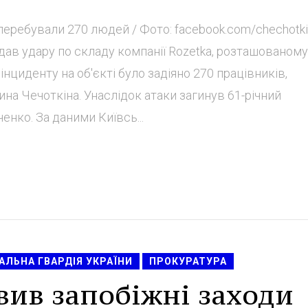
 перебували 270 людей / Фото: facebook.com/chechotk
вдав удару по складу компанії Rozetka, розташованому
інциденту на об'єкті було задіяно 270 працівників,
на Чечоткіна. Унаслідок атаки загинув 61-річний
нко. За даними Київсь...
АЛЬНА ГВАРДІЯ УКРАЇНИ
ПРОКУРАТУРА
вив запобіжні заходи