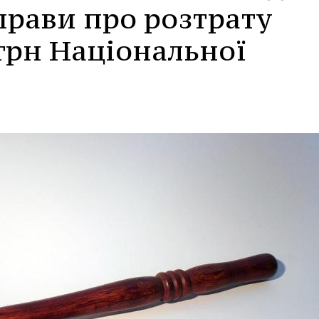
прави про розтрату
грн Національної