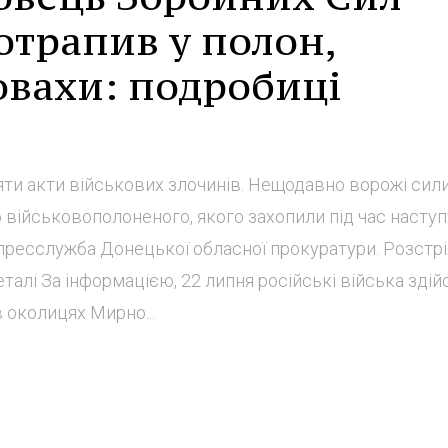
отрапив у полон,
овахи: подробиці
ти акти військових злочинів. Нещодавно ворожі сил
 військовополоненого, якого захопили під час наступ
 пресслужба Донецької обласної прокуратури. Розстр
талі За інформацією, 22 липня російські війська зді
в околицях Мирно...