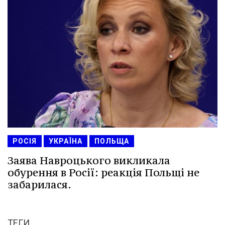
РОСІЯ
УКРАЇНА
ПОЛЬЩА
Заява Навроцького викликала
обурення в Росії: реакція Польщі не
забарилася.
ТЕГИ