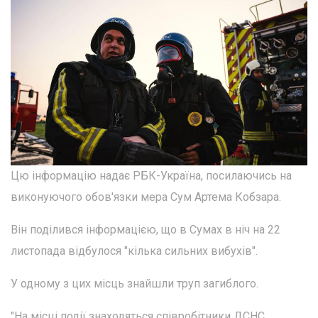
Цю інформацію надає РБК-Україна, посилаючись на
виконуючого обов'язки мера Сум Артема Кобзара.
Він поділився інформацією, що в Сумах в ніч на 22
листопада відбулося "кілька сильних вибухів".
У одному з цих місць знайшли труп загиблого.
"На місці події знаходяться співробітники ДСНС,