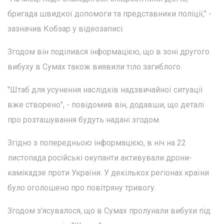
бригада швидкої допомоги та представники поліції," -
зазначив Кобзар у відеозаписі.
Згодом він поділився інформацією, що в зоні другого
вибуху в Сумах також виявили тіло загиблого.
"Штаб для усунення наслідків надзвичайної ситуації
вже створено", - повідомив він, додавши, що деталі
про розташування будуть надані згодом.
Згідно з попередньою інформацією, в ніч на 22
листопада російські окупанти активували дрони-
камікадзе проти України. У декількох регіонах країни
було оголошено про повітряну тривогу.
Згодом з'ясувалося, що в Сумах пролунали вибухи під