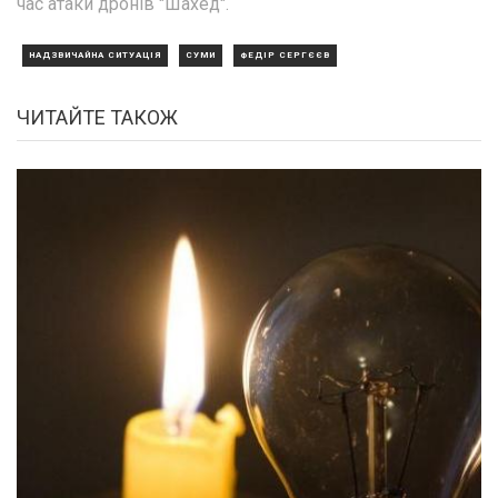
час атаки дронів "Шахед".
НАДЗВИЧАЙНА СИТУАЦІЯ
СУМИ
ФЕДІР СЕРГЄЄВ
ЧИТАЙТЕ ТАКОЖ