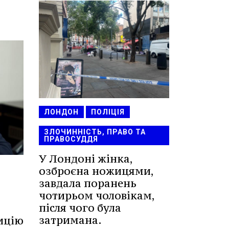
ЛОНДОН
ПОЛІЦІЯ
ЗЛОЧИННІСТЬ, ПРАВО ТА
ПРАВОСУДДЯ
У Лондоні жінка,
озброєна ножицями,
завдала поранень
чотирьом чоловікам,
після чого була
затримана.
ицію