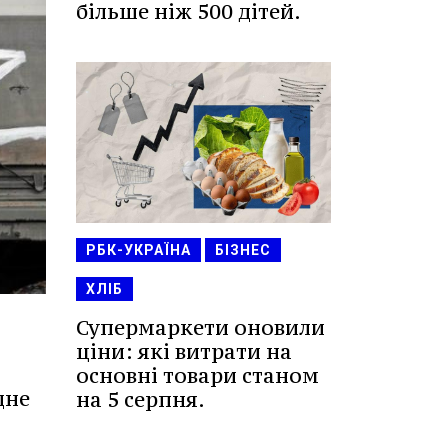
більше ніж 500 дітей.
РБК-УКРАЇНА
БІЗНЕС
ХЛІБ
Супермаркети оновили
ціни: які витрати на
основні товари станом
дне
на 5 серпня.