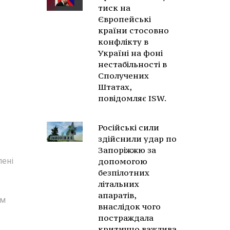
тиск на
Європейські
країни стосовно
конфлікту в
Україні на фоні
нестабільності в
Сполучених
Штатах,
повідомляє ISW.
Російські сили
здійснили удар по
Запоріжжю за
лені
допомогою
безпілотних
літальних
апаратів,
рм
внаслідок чого
постраждала
критично важлива