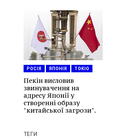
РОСІЯ
ЯПОНІЯ
ТОКІО
Пекін висловив
звинувачення на
адресу Японії у
створенні образу
"китайської загрози".
ТЕГИ