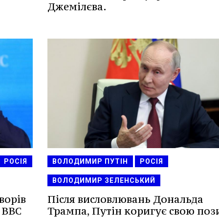
Джемілєва.
РОСІЯ
ВОЛОДИМИР ПУТІН
РОСІЯ
ВОЛОДИМИР ЗЕЛЕНСЬКИЙ
ворів
Після висловлювань Дональда
- BBC
Трампа, Путін коригує свою поз