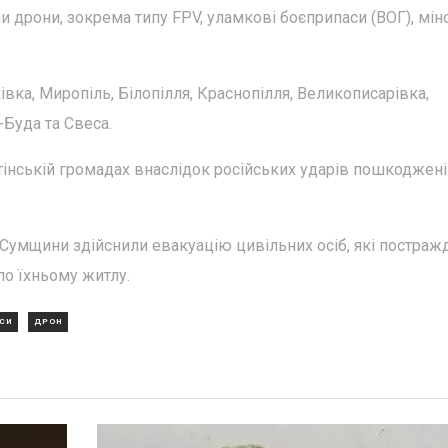
и дрони, зокрема типу FPV, уламкові боєприпаси (ВОГ), мін
вка, Миропіль, Білопілля, Краснопілля, Великописарівка,
Буда та Свеса.
тінській громадах внаслідок російських ударів пошкоджені
з Сумщини здійснили евакуацію цивільних осіб, які постраж
по їхньому житлу.
СИ
ДРОН