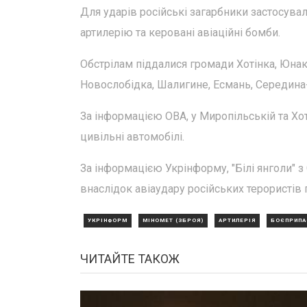
Для ударів російські загарбники застосувал
артилерію та керовані авіаційні бомби.
Обстрілам піддалися громади Хотінка, Юнакі
Новослобідка, Шалигине, Есмань, Середина-
За інформацією ОВА, у Миропільській та Хо
цивільні автомобілі.
За інформацією Укрінформу, "Білі янголи" 
внаслідок авіаудару російських терористів 
УКРІНФОРМ
МІНОМЕТ (ЗБРОЯ)
АРТИЛЕРІЯ
БОЄПРИПА
ЧИТАЙТЕ ТАКОЖ