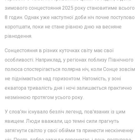
зимового сонцестояння 2025 року становитиме всього
8 годин. Однак уже наступної доби ніч почне поступово
коротшати, поки не стане рівною дню на весняне
рівнодення.
Сонцестояння в різних куточках світу має свої
особливості. Наприклад, у регіонах поблизу Північного
полюса спостерігається полярна ніч, коли Сонце зовсім
не піднімається над горизонтом. Натомість, у зоні
екватора тривалість дня і ночі залишається практично
незмінною протягом усього року.
У слов'ян існувало безліч легенд, пов'язаних із цим
явищем. Люди вважали, що темні сили прагнуть
затягнути світло у свої обійми та принести нескінченну
ніч. Проте, добро завжди перемагає, і день поступово