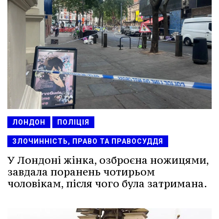
ЛОНДОН
ПОЛІЦІЯ
ЗЛОЧИННІСТЬ, ПРАВО ТА ПРАВОСУДДЯ
У Лондоні жінка, озброєна ножицями,
завдала поранень чотирьом
чоловікам, після чого була затримана.