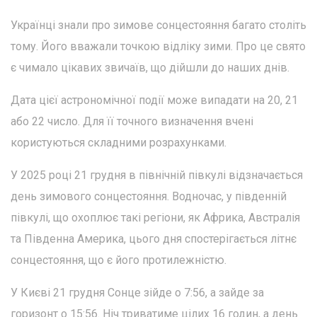
Українці знали про зимове сонцестояння багато століть
тому. Його вважали точкою відліку зими. Про це свято
є чимало цікавих звичаїв, що дійшли до наших днів.
Дата цієї астрономічної події може випадати на 20, 21
або 22 число. Для її точного визначення вчені
користуються складними розрахунками.
У 2025 році 21 грудня в північній півкулі відзначається
день зимового сонцестояння. Водночас, у південній
півкулі, що охоплює такі регіони, як Африка, Австралія
та Південна Америка, цього дня спостерігається літнє
сонцестояння, що є його протилежністю.
У Києві 21 грудня Сонце зійде о 7:56, а зайде за
горизонт о 15:56. Ніч триватиме цілих 16 годин, а день