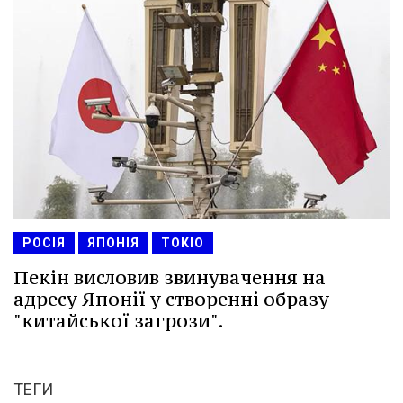
РОСІЯ
ЯПОНІЯ
ТОКІО
Пекін висловив звинувачення на
адресу Японії у створенні образу
"китайської загрози".
ТЕГИ