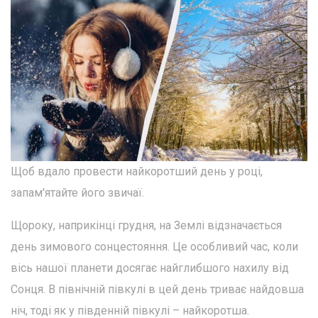
Щоб вдало провести найкоротший день у році,
запам'ятайте його звичаї.
Щороку, наприкінці грудня, на Землі відзначається
день зимового сонцестояння. Це особливий час, коли
вісь нашої планети досягає найглибшого нахилу від
Сонця. В північній півкулі в цей день триває найдовша
ніч, тоді як у південній півкулі – найкоротша.