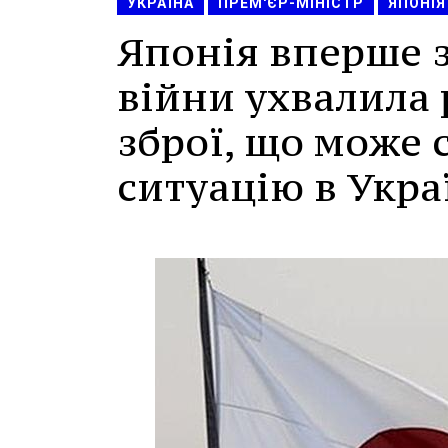
УКРАЇНА
ПРЕМ'ЄР-МІНІСТР
ЯПОНІЯ
Японія вперше з
війни ухвалила
зброї, що може 
ситуацію в Украї