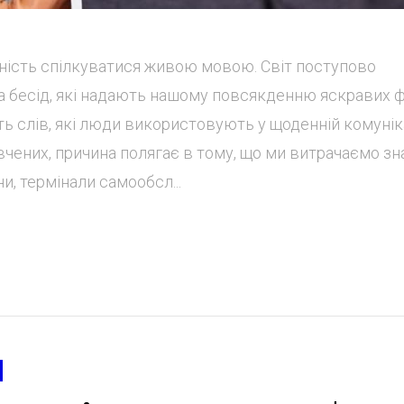
ність спілкуватися живою мовою. Світ поступово
а бесід, які надають нашому повсякденню яскравих ф
ь слів, які люди використовують у щоденній комуніка
чених, причина полягає в тому, що ми витрачаємо зн
, термінали самообсл...