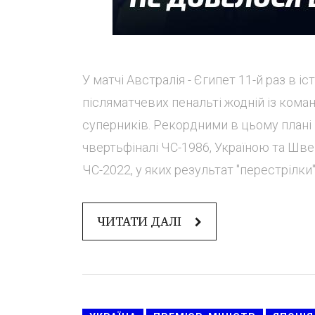
У матчі Австралія - Єгипет 11-й раз в іст
післяматчевих пенальті жодній із кома
суперників. Рекордними в цьому плані
чвертьфіналі ЧС-1986, Україною та Швей
ЧС-2022, у яких результат "перестрілки"
ЧИТАТИ ДАЛІ