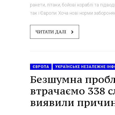
ракети, літаки, бойові кораблі та підвод
так і Європи. Хоча нові норми забороняю
ЧИТАТИ ДАЛІ
ЄВРОПА
УКРАЇНСЬКЕ НЕЗАЛЕЖНЕ ІН
Безшумна пробл
втрачаємо 338 сл
виявили причин