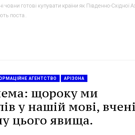
ні човни готові купувати країни як Південно-Східної Азі
ть поста...
ФОРМАЦІЙНЕ АГЕНТСТВО
АРІЗОНА
ема: щороку ми
ів у нашій мові, вчен
у цього явища.