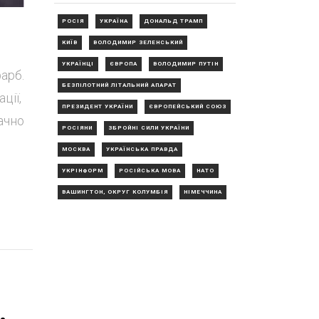
РОСІЯ
УКРАЇНА
ДОНАЛЬД ТРАМП
КИЇВ
ВОЛОДИМИР ЗЕЛЕНСЬКИЙ
УКРАЇНЦІ
ЄВРОПА
ВОЛОДИМИР ПУТІН
арб.
БЕЗПІЛОТНИЙ ЛІТАЛЬНИЙ АПАРАТ
ції,
ПРЕЗИДЕНТ УКРАЇНИ
ЄВРОПЕЙСЬКИЙ СОЮЗ
ачно
РОСІЯНИ
ЗБРОЙНІ СИЛИ УКРАЇНИ
МОСКВА
УКРАЇНСЬКА ПРАВДА
УКРІНФОРМ
РОСІЙСЬКА МОВА
НАТО
ВАШИНГТОН, ОКРУГ КОЛУМБІЯ
НІМЕЧЧИНА