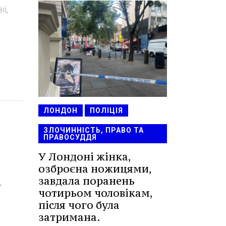
ї,
ЛОНДОН
ПОЛІЦІЯ
ЗЛОЧИННІСТЬ, ПРАВО ТА
ПРАВОСУДДЯ
У Лондоні жінка,
озброєна ножицями,
і
завдала поранень
чотирьом чоловікам,
після чого була
затримана.