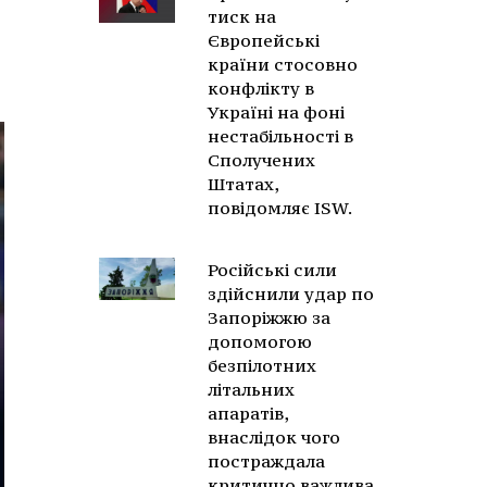
тиск на
Європейські
країни стосовно
конфлікту в
Україні на фоні
нестабільності в
Сполучених
Штатах,
повідомляє ISW.
Російські сили
здійснили удар по
Запоріжжю за
допомогою
безпілотних
літальних
апаратів,
внаслідок чого
постраждала
критично важлива