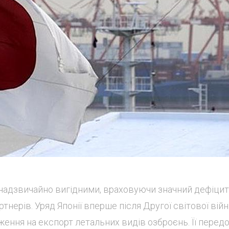
 надзвичайно вигідними, враховуючи значний дефіцит
тнерів. Уряд Японії вперше після Другої світової вій
ження на експорт летальних видів озброєнь. Її передо