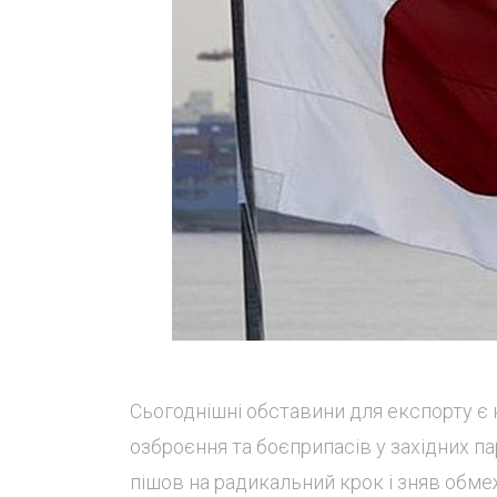
Сьогоднішні обставини для експорту є
озброєння та боєприпасів у західних пар
пішов на радикальний крок і зняв обме