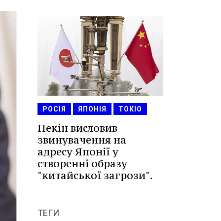
РОСІЯ
ЯПОНІЯ
ТОКІО
Пекін висловив
звинувачення на
адресу Японії у
створенні образу
"китайської загрози".
ТЕГИ