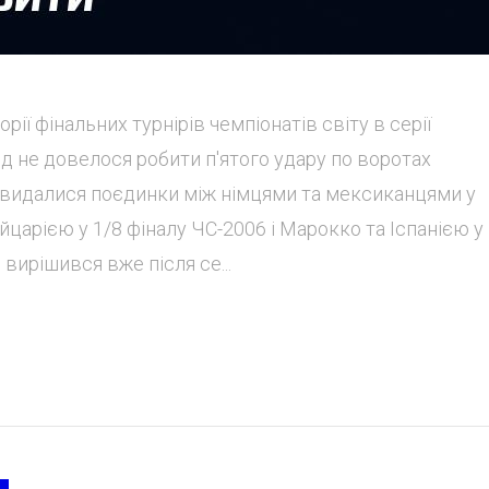
орії фінальних турнірів чемпіонатів світу в серії
нд не довелося робити п'ятого удару по воротах
 видалися поєдинки між німцями та мексиканцями у
царією у 1/8 фіналу ЧС-2006 і Марокко та Іспанією у 
 вирішився вже після се...