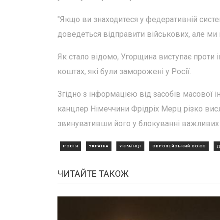
"Якщо ви знаходитеся у федеративній систем
доведеться відправити військових, але ми н
Як стало відомо, Угорщина виступає проти і
коштах, які були заморожені у Росії.
Згідно з інформацією від засобів масової ін
канцлер Німеччини Фрідріх Мерц різко вис
звинувативши його у блокуванні важливих
РОСІЯ
УКРАЇНА
УКРАЇНЦІ
ЄВРОПЕЙСЬКИЙ СОЮЗ
Д
ЧИТАЙТЕ ТАКОЖ