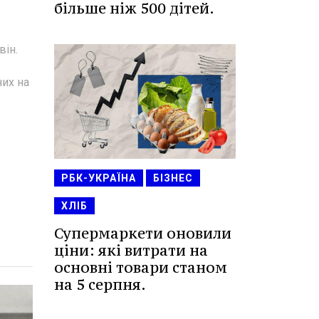
більше ніж 500 дітей.
він.
них на
РБК-УКРАЇНА
БІЗНЕС
ХЛІБ
Супермаркети оновили
ціни: які витрати на
основні товари станом
на 5 серпня.