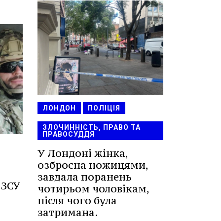
ЛОНДОН
ПОЛІЦІЯ
ЗЛОЧИННІСТЬ, ПРАВО ТА
ПРАВОСУДДЯ
У Лондоні жінка,
озброєна ножицями,
завдала поранень
 ЗСУ
чотирьом чоловікам,
після чого була
затримана.