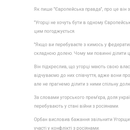
Як пише "Європейська правда", про це він за
"Угорці не хочуть бути в одному Європейськ
цим погоджується.
"Якщо ви перебуваєте з кимось у федеративн
складною долею. Чому ми повинні ділити цю
Він підкреслив, що угорці мають свою влас
відчуваємо до них співчуття, адже вони про
але не прагнемо ділити з ними спільну долю,
За словами угорського прем'єра, доля украї
перебувають у стані війни з росіянами.
Орбан висловив бажання звільнити Угорщин
участі у конфлікті з росіянами.