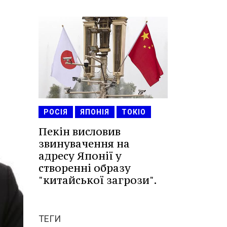
РОСІЯ
ЯПОНІЯ
ТОКІО
Пекін висловив
звинувачення на
адресу Японії у
створенні образу
"китайської загрози".
ТЕГИ