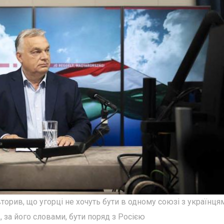
торив, що угорці не хочуть бути в одному союзі з українця
, за його словами, бути поряд з Росією