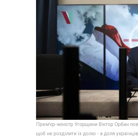
Прем'єр-міністр Угорщини Віктор Орбан пов
щоб не розділити їх долю - а доля українців