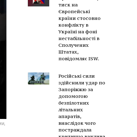
тиск на
Європейські
країни стосовно
конфлікту в
Україні на фоні
нестабільності в
Сполучених
Штатах,
повідомляє ISW.
Російські сили
здійснили удар по
Запоріжжю за
допомогою
безпілотних
літальних
апаратів,
внаслідок чого
ми,
постраждала
критично важлива