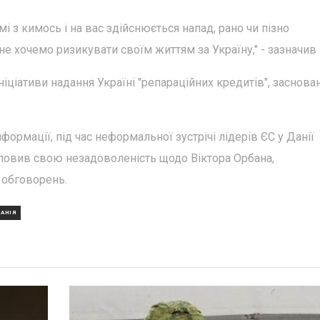
і з кимось і на вас здійснюється напад, рано чи пізно
е хочемо ризикувати своїм життям за Україну," - зазначив 
ніціативи надання Україні "репараційних кредитів", заснова
формації, під час неформальної зустрічі лідерів ЄС у Данії
ловив свою незадоволеність щодо Віктора Орбана,
 обговорень.
АНІЯ