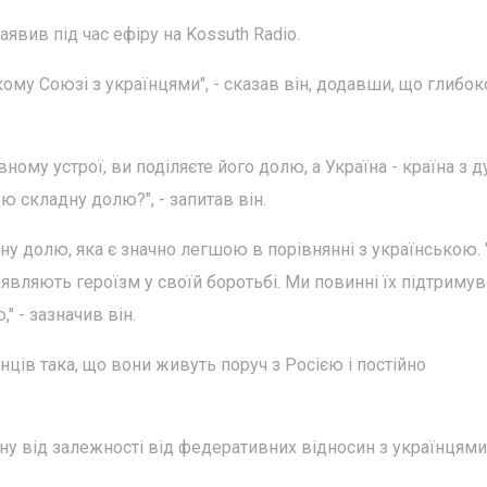
явив під час ефіру на Kossuth Radio.
ому Союзі з українцями", - сказав він, додавши, що глибок
ому устрої, ви поділяєте його долю, а Україна - країна з 
 складну долю?", - запитав він.
ну долю, яка є значно легшою в порівнянні з українською.
являють героїзм у своїй боротьбі. Ми повинні їх підтримув
" - зазначив він.
нців така, що вони живуть поруч з Росією і постійно
у від залежності від федеративних відносин з українцями