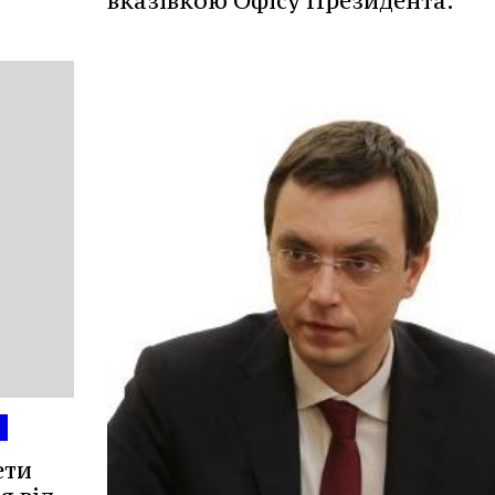
вказівкою Офісу Президента.
ети