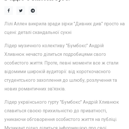
Лілі Аллен викрила зради зірки "Дивних див" просто на
сцені: деталі скандальної сукні
Лідер музичного колективу "Бумбокс" Андрій
Хливнюк нечасто ділиться подробицями свого
особистого життя. Проте, певні моменти все ж стали
відомими широкій аудиторії: від короткочасного
студентського захоплення до шлюбу, розлучення та
нових романтичних зв’язків.
Лідер українського гурту "Бумбокс" Андрій Хливнюк
славиться своєю прихильністю до приватності,
уникаючи обговорення особистого життя на публіці.
Музикант рідко ділиться інформацією про свої