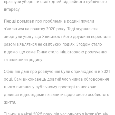
прагнучи уберегти своїх дітей від зайвого публічного
інтересу.
Перші розмови про проблеми в родині почали
з'являтися на початку 2020 року. Тоді журналісти
звернули увагу, що Хливнюк і його дружина перестали
разом з'являтися на світських подіях. Згодом стало
відомо, що саме Ганна стала ініціаторкою розлучення
та залишила родину.
Офіційні дані про розлучення були оприлюднені в 2021
році. Сам виконавець довгий час уникав обговорення
цього питання у публічному просторі та неохоче
ділився відповідями на запити щодо свого особистого
життя.
Тільки в квітні 2025 року під час одного з інтерв'ю він