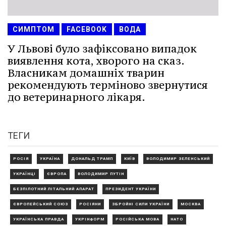
СИМПТОМ
FACEBOOK
ВОДА
У Львові було зафіксовано випадок
виявлення кота, хворого на сказ.
Власникам домашніх тварин
рекомендують терміново звернутися
до ветеринарного лікаря.
ТЕГИ
РОСІЯ
УКРАЇНА
ДОНАЛЬД ТРАМП
КИЇВ
ВОЛОДИМИР ЗЕЛЕНСЬКИЙ
УКРАЇНЦІ
ЄВРОПА
ВОЛОДИМИР ПУТІН
БЕЗПІЛОТНИЙ ЛІТАЛЬНИЙ АПАРАТ
ПРЕЗИДЕНТ УКРАЇНИ
ЄВРОПЕЙСЬКИЙ СОЮЗ
РОСІЯНИ
ЗБРОЙНІ СИЛИ УКРАЇНИ
МОСКВА
УКРАЇНСЬКА ПРАВДА
УКРІНФОРМ
РОСІЙСЬКА МОВА
НАТО