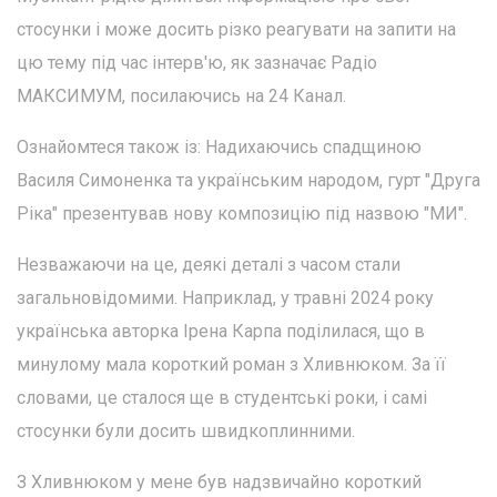
стосунки і може досить різко реагувати на запити на
цю тему під час інтерв'ю, як зазначає Радіо
МАКСИМУМ, посилаючись на 24 Канал.
Ознайомтеся також із: Надихаючись спадщиною
Василя Симоненка та українським народом, гурт "Друга
Ріка" презентував нову композицію під назвою "МИ".
Незважаючи на це, деякі деталі з часом стали
загальновідомими. Наприклад, у травні 2024 року
українська авторка Ірена Карпа поділилася, що в
минулому мала короткий роман з Хливнюком. За її
словами, це сталося ще в студентські роки, і самі
стосунки були досить швидкоплинними.
З Хливнюком у мене був надзвичайно короткий