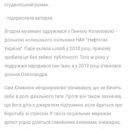
студентський роман.
- підкреслила авторка.
Згодом музикант одружився з Ганною Копиловою -
донькою колишнього очільника НАК "Нафтогаз
Україна". Пара уклала шлюб у 2010 році, причому
зробила це без зайвої публічності. Того ж року у
подружжя народився син Іван, а у 2013 році з'явилася
донька Олександра.
Сам Хливнюк неодноразово зізнавався, що не бачить
себе в ролі ідеального тата. Проте він також зазначав,
що його діти є джерелом підтримки, коли йдеться про
боротьбу зі стресом. У своїх соціальних мережах
артист рідко ділиться сімейними знімками, очевидно,