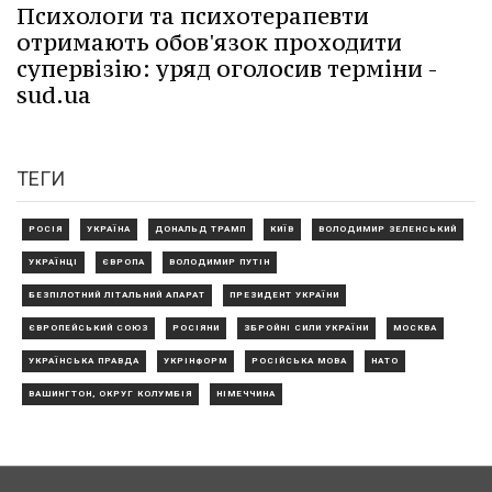
Психологи та психотерапевти
отримають обов'язок проходити
супервізію: уряд оголосив терміни -
sud.ua
ТЕГИ
РОСІЯ
УКРАЇНА
ДОНАЛЬД ТРАМП
КИЇВ
ВОЛОДИМИР ЗЕЛЕНСЬКИЙ
УКРАЇНЦІ
ЄВРОПА
ВОЛОДИМИР ПУТІН
БЕЗПІЛОТНИЙ ЛІТАЛЬНИЙ АПАРАТ
ПРЕЗИДЕНТ УКРАЇНИ
ЄВРОПЕЙСЬКИЙ СОЮЗ
РОСІЯНИ
ЗБРОЙНІ СИЛИ УКРАЇНИ
МОСКВА
УКРАЇНСЬКА ПРАВДА
УКРІНФОРМ
РОСІЙСЬКА МОВА
НАТО
ВАШИНГТОН, ОКРУГ КОЛУМБІЯ
НІМЕЧЧИНА