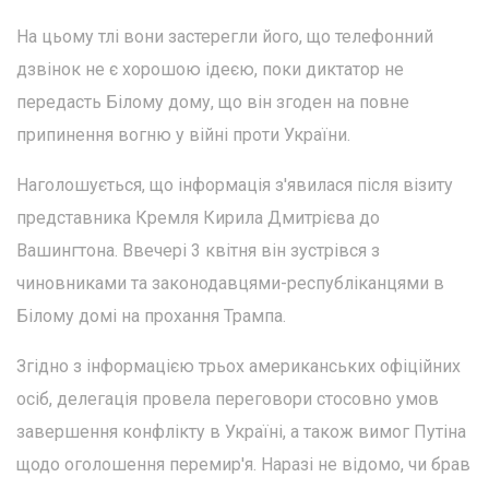
На цьому тлі вони застерегли його, що телефонний
дзвінок не є хорошою ідеєю, поки диктатор не
передасть Білому дому, що він згоден на повне
припинення вогню у війні проти України.
Наголошується, що інформація з'явилася після візиту
представника Кремля Кирила Дмитрієва до
Вашингтона. Ввечері 3 квітня він зустрівся з
чиновниками та законодавцями-республіканцями в
Білому домі на прохання Трампа.
Згідно з інформацією трьох американських офіційних
осіб, делегація провела переговори стосовно умов
завершення конфлікту в Україні, а також вимог Путіна
щодо оголошення перемир'я. Наразі не відомо, чи брав