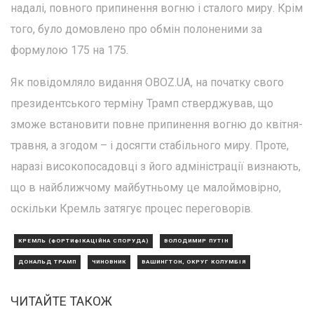
надалі, повного припинення вогню і сталого миру. Крім
того, було домовлено про обмін полоненими за
формулою 175 на 175.
Як повідомляло видання OBOZ.UA, на початку свого
президентського терміну Трамп стверджував, що
зможе встановити повне припинення вогню до квітня-
травня, а згодом – і досягти стабільного миру. Проте,
наразі високопосадовці з його адміністрації визнають,
що в найближчому майбутньому це малоймовірно,
оскільки Кремль затягує процес переговорів.
КРЕМЛЬ (ФОРТИФІКАЦІЙНА СПОРУДА)
ВОЛОДИМИР ПУТІН
ДОНАЛЬД ТРАМП
ЧИНОВНИК
ВАШИНГТОН, ОКРУГ КОЛУМБІЯ
ЧИТАЙТЕ ТАКОЖ