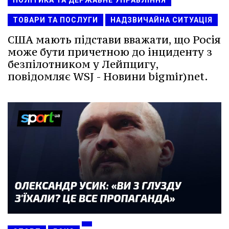
ПОЛІТИКА ТА ДЕРЖАВНЕ УПРАВЛІННЯ
ТОВАРИ ТА ПОСЛУГИ
НАДЗВИЧАЙНА СИТУАЦІЯ
США мають підстави вважати, що Росія
може бути причетною до інциденту з
безпілотником у Лейпцигу,
повідомляє WSJ - Новини bigmir)net.