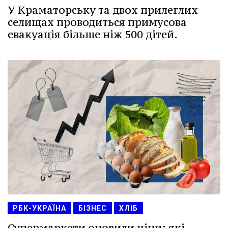
У Краматорську та двох прилеглих
селищах проводиться примусова
евакуація більше ніж 500 дітей.
РБК-УКРАЇНА
БІЗНЕС
ХЛІБ
Супермаркети оновили ціни: які