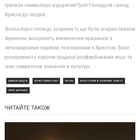
трапези символізує відкритий Гроб Господній і вихід
Христа до людей.
Фольклорні оповіді, зокрема ті, що були згадані Іваном
Франком, асоціюють виникнення крашанок з
легендарними подіями, пов'язаними з Христом. Вони
розкривають коріння традиції розфарбованих яєць та
їхнє символічне значення в культурі.
ЦИВІЛІЗАЦІЯ
ХРИСТИЯНСТВО
КРОВ
АПОСТОЛИ В НОВОМУ ЗАВІТІ
ІВАН ФРАНКО
ЧИТАЙТЕ ТАКОЖ