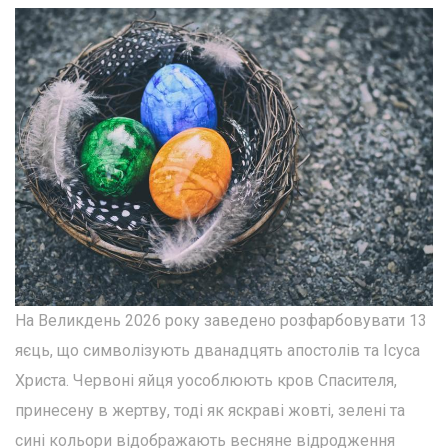
На Великдень 2026 року заведено розфарбовувати 13
яєць, що символізують дванадцять апостолів та Ісуса
Христа. Червоні яйця уособлюють кров Спасителя,
принесену в жертву, тоді як яскраві жовті, зелені та
сині кольори відображають весняне відродження