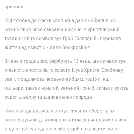
природи.
Підготовка до Пасхи сповнена давніх обрядів, де
кожне яйце несе сакральний сенс. У християнській
традиції яйце символізує Гроб Господній і перемогу
життя над смертю - диво Воскресіння.
Згідно з традицією, фарбують 13 яєць, що символізує
кількість апостолів та самого Ісуса Христа. Особливу
увагу приділяють червоним яйцям, тоді як інші
кольори, такі як жовтий, зелений і синій, символізують
радість, весну та відновлення природи.
Писанки здавна мали статус сильних оберегів: їх
застосовували для охорони житла, дівчата вмивалися
водою, в яку додавали яйце, щоб покращити свою