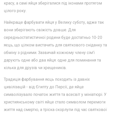
красу, а самі яйця зберігалися під іконами протягом
цілого року.
Найкраще фарбувати яйця у Велику суботу, адже так
вони зберігають свіжість довше. Для
середньостатистичної родини буде достатньо 10-20
яєць, що цілком вистачить для святкового сніданку та
обміну з рідними. Зазвичай кожному члену сім'ї
дарують одне або два яйця: одне для поминання та
кілька для друзів чи хрещеників.
Традиція фарбування яєць походить із давніх
цивілізацій - від Єгипту до Персії, де яйце
символізувало початок життя та всесвіт у мініатюрі. У
християнському світі яйце стало символом перемоги
життя над смертю, а тріска скорлупи під час святкової