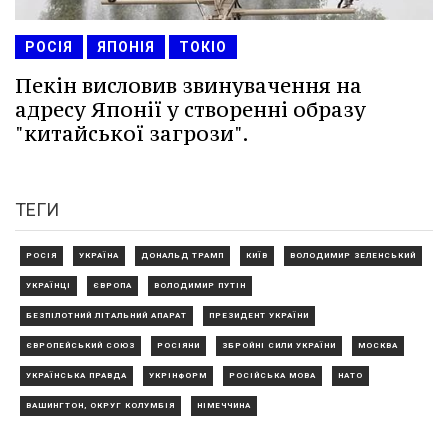
РОСІЯ
ЯПОНІЯ
ТОКІО
Пекін висловив звинувачення на
адресу Японії у створенні образу
"китайської загрози".
ТЕГИ
РОСІЯ
УКРАЇНА
ДОНАЛЬД ТРАМП
КИЇВ
ВОЛОДИМИР ЗЕЛЕНСЬКИЙ
УКРАЇНЦІ
ЄВРОПА
ВОЛОДИМИР ПУТІН
БЕЗПІЛОТНИЙ ЛІТАЛЬНИЙ АПАРАТ
ПРЕЗИДЕНТ УКРАЇНИ
ЄВРОПЕЙСЬКИЙ СОЮЗ
РОСІЯНИ
ЗБРОЙНІ СИЛИ УКРАЇНИ
МОСКВА
УКРАЇНСЬКА ПРАВДА
УКРІНФОРМ
РОСІЙСЬКА МОВА
НАТО
ВАШИНГТОН, ОКРУГ КОЛУМБІЯ
НІМЕЧЧИНА