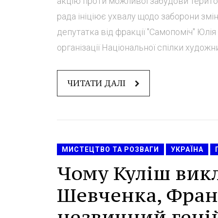
акцію проти можливої забудови територ
рада ініціює ухвалу щодо заборони змі
депутатка від фракції "Самопоміч" Юлі
організації Національної спілки художник
ЧИТАТИ ДАЛІ
МИСТЕЦТВО ТА РОЗВАГИ
УКРАЇНА
Чому Куліш вик
Шевченка, Франк
незвичний геній