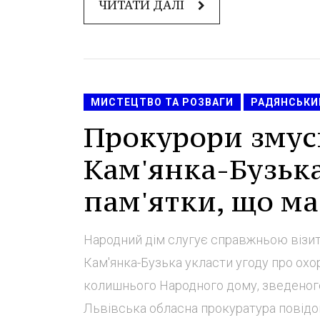
ЧИТАТИ ДАЛІ
МИСТЕЦТВО ТА РОЗВАГИ
РАДЯНСЬКИ
Прокурори змус
Кам'янка-Бузьк
пам'ятки, що має
Народний дім слугує справжньою візит
Кам'янка-Бузька укласти угоду про охо
колишнього Народного дому, зведеного
Львівська обласна прокуратура повідом