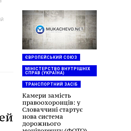
а
ій
ЄВРОПЕЙСЬКИЙ СОЮЗ
МІНІСТЕРСТВО ВНУТРІШНІХ
СПРАВ (УКРАЇНА)
ТРАНСПОРТНИЙ ЗАСІБ
Камери замість
правоохоронців: у
Словаччині стартує
цей
нова система
дорожнього
моніторингу (ФОТО)