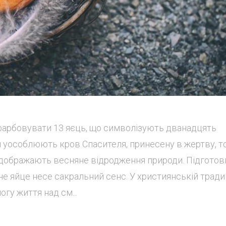
фарбовувати 13 яєць, що символізують дванадцять
ця уособлюють кров Спасителя, принесену в жертву, то
 відображають весняне відродження природи. Підготов
не яйце несе сакральний сенс. У християнській традиц
огу життя над см...