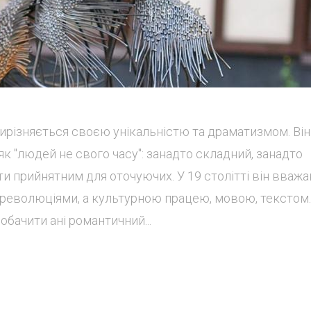
ирізняється своєю унікальністю та драматизмом. Він
як "людей не свого часу": занадто складний, занадто
и прийнятним для оточуючих. У 19 столітті він вважа
революціями, а культурною працею, мовою, текстом.
обачити ані романтичний...