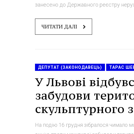
занесено до Державного реєстру нерухом
ЧИТАТИ ДАЛІ
ДЕПУТАТ (ЗАКОНОДАВЕЦЬ)
ТАРАС ШЕ
У Львові відбув
забудови терито
скульптурного з
На подію 16 грудня зібралося чимало м