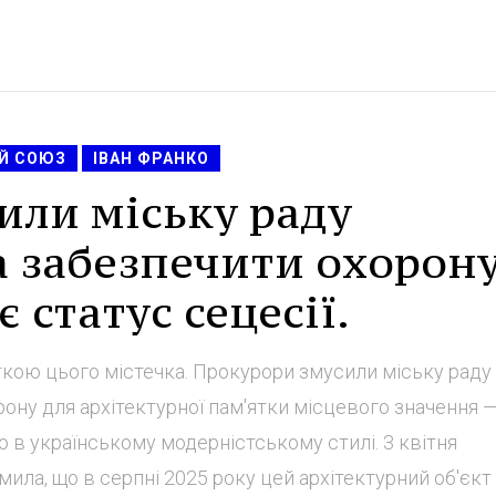
Й СОЮЗ
ІВАН ФРАНКО
или міську раду
а забезпечити охорон
 статус сецесії.
кою цього містечка. Прокурори змусили міську раду
рону для архітектурної пам'ятки місцевого значення 
 в українському модерністському стилі. 3 квітня
ила, що в серпні 2025 року цей архітектурний об'єкт