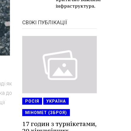
інфраструктура.
СВІЖІ ПУБЛІКАЦІЇ
ді як
ка до
РОСІЯ
УКРАЇНА
ії
МІНОМЕТ (ЗБРОЯ)
17 годин з турнікетами,
20 хірургічних