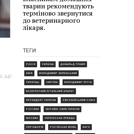
тварин рекомендують
терміново звернутися
до ветеринарного
лікаря.
ТЕГИ
РОСІЯ
УКРАЇНА
ДОНАЛЬД ТРАМП
КИЇВ
ВОЛОДИМИР ЗЕЛЕНСЬКИЙ
в, що
УКРАЇНЦІ
ЄВРОПА
ВОЛОДИМИР ПУТІН
БЕЗПІЛОТНИЙ ЛІТАЛЬНИЙ АПАРАТ
ПРЕЗИДЕНТ УКРАЇНИ
ЄВРОПЕЙСЬКИЙ СОЮЗ
РОСІЯНИ
ЗБРОЙНІ СИЛИ УКРАЇНИ
МОСКВА
УКРАЇНСЬКА ПРАВДА
УКРІНФОРМ
РОСІЙСЬКА МОВА
НАТО