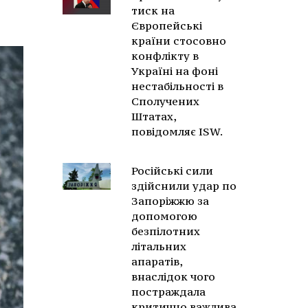
тиск на
Європейські
країни стосовно
конфлікту в
Україні на фоні
нестабільності в
Сполучених
Штатах,
повідомляє ISW.
Російські сили
здійснили удар по
Запоріжжю за
допомогою
безпілотних
літальних
апаратів,
внаслідок чого
постраждала
критично важлива