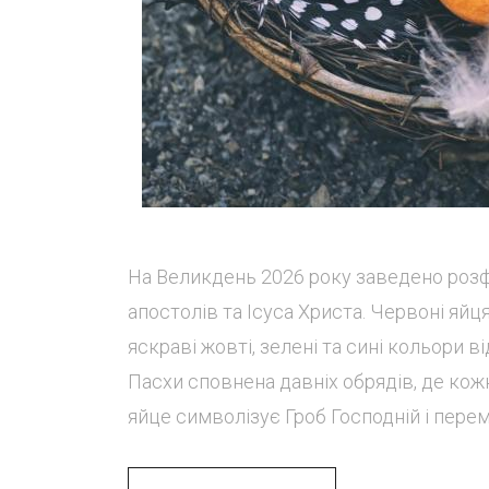
На Великдень 2026 року заведено роз
апостолів та Ісуса Христа. Червоні яй
яскраві жовті, зелені та сині кольори
Пасхи сповнена давніх обрядів, де кож
яйце символізує Гроб Господній і перем