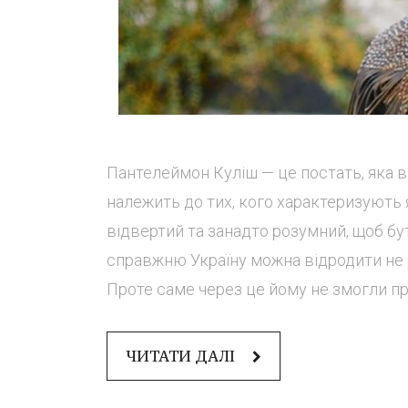
Пантелеймон Куліш — це постать, яка в
належить до тих, кого характеризують 
відвертий та занадто розумний, щоб бут
справжню Україну можна відродити не 
Проте саме через це йому не змогли пр
ЧИТАТИ ДАЛІ