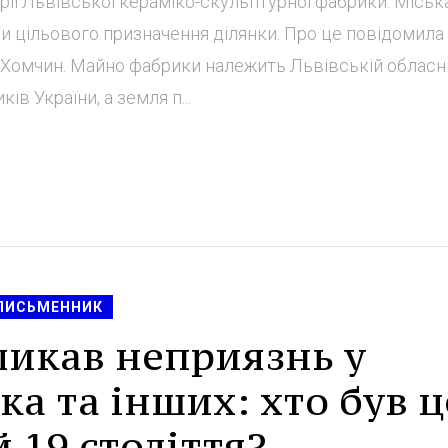
ії Львівської кераміко-скульптурної фабрики. Міськ
ни цільового призначення ділянки. Про це повідомила
я Хомчин. Майно фабрики належить Львівській обласн
ів України, а земля п...
ПИСЬМЕННИК
ликав неприязнь у
а та інших: хто був 
 19 століття?