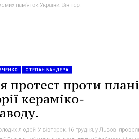
их пам'яток України. Він пер...
ВЧЕНКО
СТЕПАН БАНДЕРА
ся протест проти план
рії кераміко-
аводу.
олодих людей. У вівторок, 16 грудня, у Львові провел