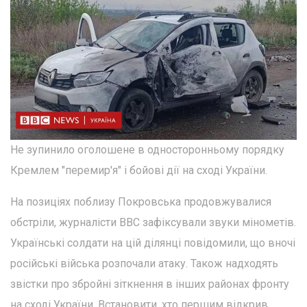
Не зупинило оголошене в односторонньому порядку
Кремлем "перемир'я" і бойові дії на сході України.
На позиціях поблизу Покровська продовжувалися
обстріли, журналісти BBC зафіксували звуки мінометів.
Українські солдати на цій ділянці повідомили, що вночі
російські війська розпочали атаку. Також надходять
звістки про збройні зіткнення в інших районах фронту
на сході України. Встановити, хто першим відкрив