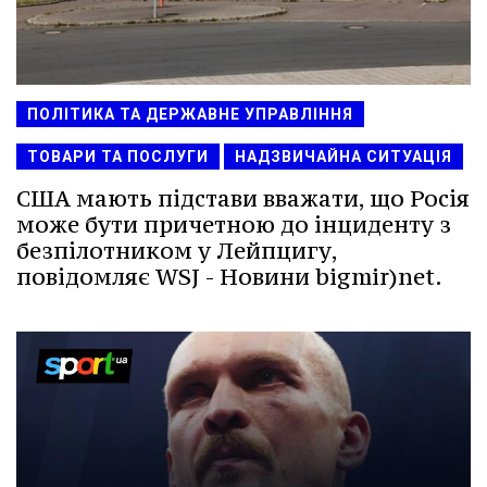
ПОЛІТИКА ТА ДЕРЖАВНЕ УПРАВЛІННЯ
ТОВАРИ ТА ПОСЛУГИ
НАДЗВИЧАЙНА СИТУАЦІЯ
США мають підстави вважати, що Росія
може бути причетною до інциденту з
безпілотником у Лейпцигу,
повідомляє WSJ - Новини bigmir)net.