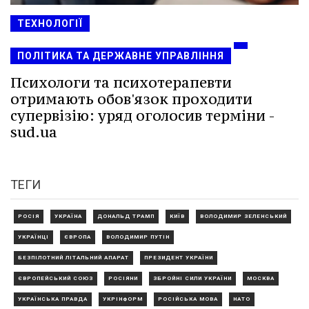
ТЕХНОЛОГІЇ
ПОЛІТИКА ТА ДЕРЖАВНЕ УПРАВЛІННЯ
Психологи та психотерапевти
отримають обов'язок проходити
супервізію: уряд оголосив терміни -
sud.ua
ТЕГИ
РОСІЯ
УКРАЇНА
ДОНАЛЬД ТРАМП
КИЇВ
ВОЛОДИМИР ЗЕЛЕНСЬКИЙ
УКРАЇНЦІ
ЄВРОПА
ВОЛОДИМИР ПУТІН
БЕЗПІЛОТНИЙ ЛІТАЛЬНИЙ АПАРАТ
ПРЕЗИДЕНТ УКРАЇНИ
ЄВРОПЕЙСЬКИЙ СОЮЗ
РОСІЯНИ
ЗБРОЙНІ СИЛИ УКРАЇНИ
МОСКВА
УКРАЇНСЬКА ПРАВДА
УКРІНФОРМ
РОСІЙСЬКА МОВА
НАТО