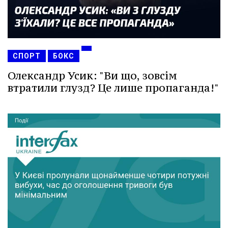
СПОРТ
БОКС
Олександр Усик: "Ви що, зовсім
втратили глузд? Це лише пропаганда!"