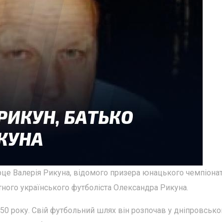
серце Валерія Рикуна, відомого призера юнацького чемпіона
тного українського футболіста Олександра Рикуна.
1950 року. Свій футбольний шлях він розпочав у дніпровськ