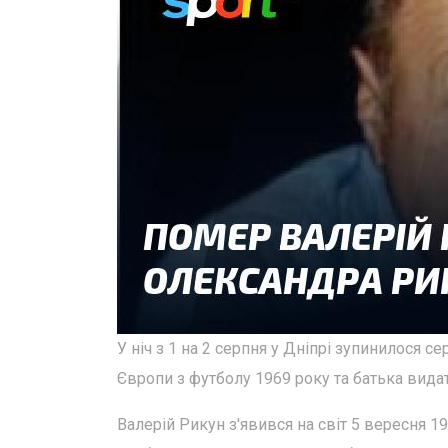
У ніч з 1 на 2 серпня у Дніпрі зупинилося 
Європи з футболу 1969 року та батька вида
Валерій Рикун з'явився на світ 5 вересня 