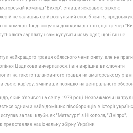
аматорській команді "Вихор", ставши яскравою зіркою
алерій не залишив свій розгульний спосіб життя, продовжу
о команді. Іноді ситуація доходила до того, що тренер "Ви
тболіста зарплату і сам купувати йому одяг, щоб він не
тул найкращого гравця обласного чемпіонату, але не праг
терпіння Цадикова вичерпалося, і він вирішив виключити
попит на такого талановитого гравця на аматорському рівні
 свою кар'єру, змінивши позицію на центрального оборон
др, який з’явився на світ у 1978 році. Незважаючи на труд
ається одним з найвідоміших півоборонців в історії україн
ступав за такі клуби, як "Металург" з Нікополя, "Дніпро",
ож представляв національну збірну України.