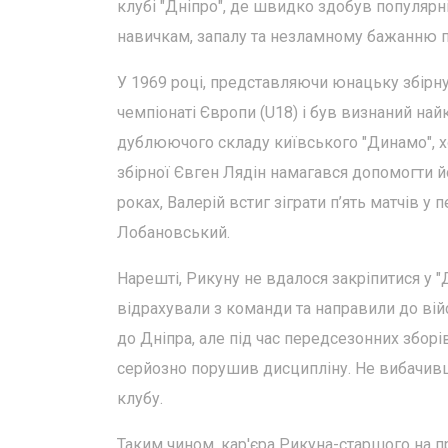
клубі "Дніпро", де швидко здобув популярн
навичкам, запалу та незламному бажанню 
У 1969 році, представляючи юнацьку збірн
чемпіонаті Європи (U18) і був визнаний на
дублюючого складу київського "Динамо", хо
збірної Євген Лядін намагався допомогти й
роках, Валерій встиг зіграти п’ять матчів у
Лобановський.
Нарешті, Рикуну не вдалося закріпитися у "
відрахували з команди та направили до ві
до Дніпра, але під час передсезонних збор
серйозно порушив дисципліну. Не вибачив
клубу.
Таким чином, кар'єра Рикуна-старшого на п