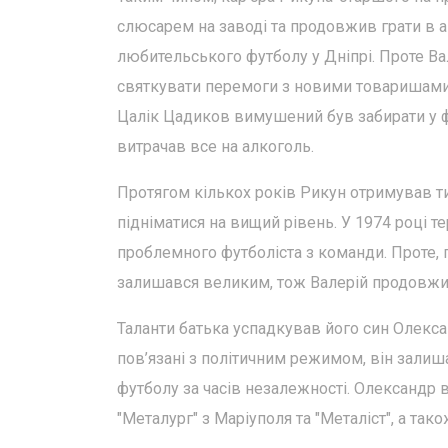
слюсарем на заводі та продовжив грати в 
любительського футболу у Дніпрі. Проте В
святкувати перемоги з новими товаришами п
Цалік Цадиков вимушений був забирати у фу
витрачав все на алкоголь.
Протягом кількох років Рикун отримував ти
підніматися на вищий рівень. У 1974 році 
проблемного футболіста з команди. Проте, 
залишався великим, тож Валерій продовжив
Таланти батька успадкував його син Олексан
пов’язані з політичним режимом, він залиш
футболу за часів незалежності. Олександр ви
"Металург" з Маріуполя та "Металіст", а так