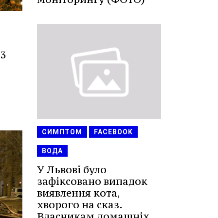
 3
СИМПТОМ
FACEBOOK
ВОДА
У Львові було
зафіксовано випадок
виявлення кота,
хворого на сказ.
Власникам домашніх