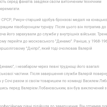
ість серед фанатів завдяки своїм витонченим технічним
перемагати.
у СРСР, Рикун-старший здобув бронзові медалі на юнацьк
йкращим півоборонцем турніру. Після цього він потрапив до
ча його зарахували до служби у внутрішніх військах. Трен
ому перейти до московського "Динамо". Раніше, у 1968-19
 першоліговому "Дніпрі", який тоді очолював Валерій
Динамо", і незабаром через певні труднощі його взагалі
йськової частини. Після завершення служби Валерій поверн
ів у Сочі разом зі своїм товаришем по команді Василем Ля
шись перед Валерієм Лобановським, він був виключений з
рофесійному рівні підійшла до завершення. Він отримав ро