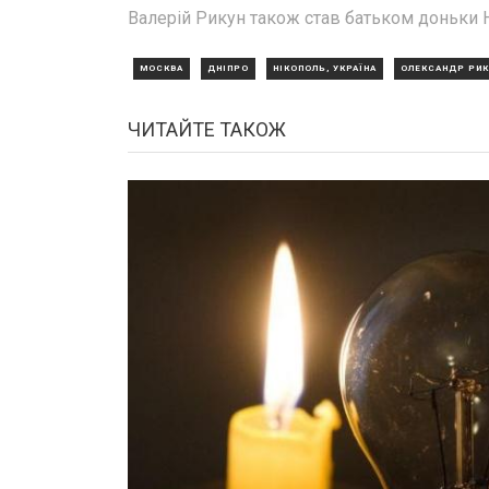
Валерій Рикун також став батьком доньки Н
МОСКВА
ДНІПРО
НІКОПОЛЬ, УКРАЇНА
ОЛЕКСАНДР РИК
ЧИТАЙТЕ ТАКОЖ