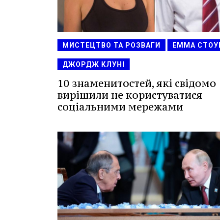
МИСТЕЦТВО ТА РОЗВАГИ
ЕММА СТОУ
ДЖОРДЖ КЛУНІ
10 знаменитостей, які свідомо
вирішили не користуватися
соціальними мережами