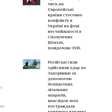
тиск на
Європейські
країни стосовно
конфлікту в
Україні на фоні
нестабільності в
Сполучених
Штатах,
повідомляє ISW.
Російські сили
здійснили удар по
Запоріжжю за
допомогою
безпілотних
ту
літальних
апаратів,
внаслідок чого
постраждала
ому
критично важлива