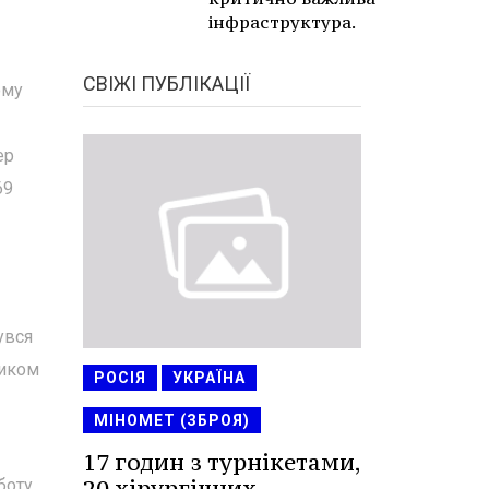
інфраструктура.
СВІЖІ ПУБЛІКАЦІЇ
ому
ер
69
увся
биком
РОСІЯ
УКРАЇНА
МІНОМЕТ (ЗБРОЯ)
17 годин з турнікетами,
20 хірургічних
боту