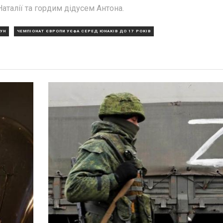
аталії та гордим дідусем Антона.
УН
ЧЕМПІОНАТ ЄВРОПИ УЄФА СЕРЕД ЮНАКІВ ДО 17 РОКІВ