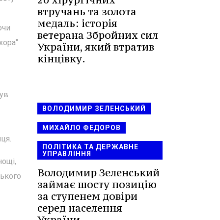
втручань та золота
медаль: історія
ючи
ветерана Збройних сил
хора"
України, який втратив
кінцівку.
нув
ВОЛОДИМИР ЗЕЛЕНСЬКИЙ
МИХАЙЛО ФЕДОРОВ
ця.
ПОЛІТИКА ТА ДЕРЖАВНЕ
УПРАВЛІННЯ
нощі,
Володимир Зеленський
ського
займає шосту позицію
за ступенем довіри
серед населення
України.