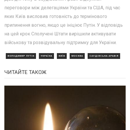
переговори між делегаціями України та США, під час
яких Київ висловив готовність до термінового
припинення вогню, якщо це ініціює Путін. У відповідь
на цей крок Сполучені Штати вирішили активувати
військову та розвідувальну підтримку для України.
ВОЛОДИМИР ПУТІН
УКРАЇНА
КИЇВ
МОСКВА
САУДІВСЬКА АРАВІЯ
ЧИТАЙТЕ ТАКОЖ