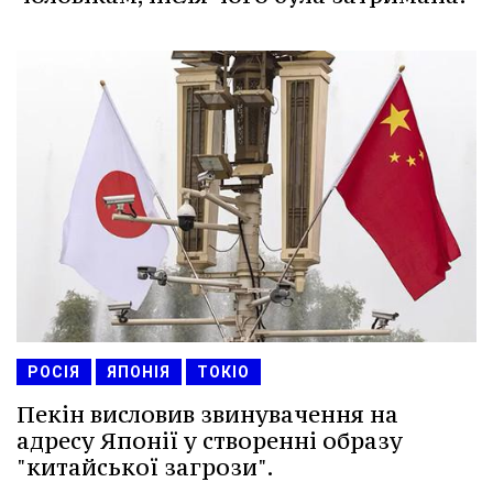
РОСІЯ
ЯПОНІЯ
ТОКІО
Пекін висловив звинувачення на
адресу Японії у створенні образу
"китайської загрози".