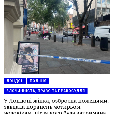
ЛОНДОН
ПОЛІЦІЯ
ЗЛОЧИННІСТЬ, ПРАВО ТА ПРАВОСУДДЯ
У Лондоні жінка, озброєна ножицями,
завдала поранень чотирьом
чоловікам, після чого була затримана.