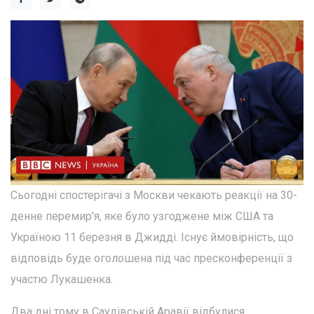
Сьогодні спостерігачі з Москви чекають реакції на 30-
денне перемир'я, яке було узгоджене між США та
Україною 11 березня в Джидді. Існує ймовірність, що
відповідь буде оголошена під час пресконференції з
участю Лукашенка.
Два дні тому в Саудівській Аравії відбулися