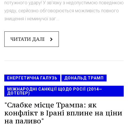
потужного удару! У зв'язку з недопустимою поведінкою
уряду, серйозно обговорюється можливість повного
знищення і неминучої заг...
ЧИТАТИ ДАЛІ
ЕНЕРГЕТИЧНА ГАЛУЗЬ
ДОНАЛЬД ТРАМП
МІЖНАРОДНІ САНКЦІЇ ЩОДО РОСІЇ (2014—
ДОТЕПЕР)
"Слабке місце Трампа: як
конфлікт в Ірані вплине на ціни
на паливо"