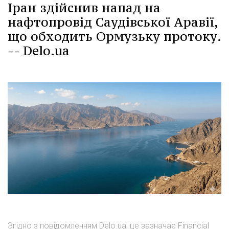
Іран здійснив напад на
нафтопровід Саудівської Аравії,
що обходить Ормузьку протоку.
-- Delo.ua
Згідно з повідомленням Delo.ua, це зазначає Financial