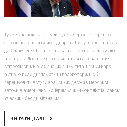
Туреччина докладає зусиль, аби держави Перської
затоки не почали бойові дії проти Ірану, доєднавшись
до Сполучених Штатів та Ізраїлю. Про це повідомило
агентство Bloomberg із посиланням на неназваних
співрозмовників, обізнаних з цим питанням. Анкара
активно веде дипломатичні переговори, щоб
перешкодити вступу арабських держав Перської
затоки в американсько-ізраїльський конфлікт із Іраном.
Учасники бесіди відзначили...
ЧИТАТИ ДАЛІ