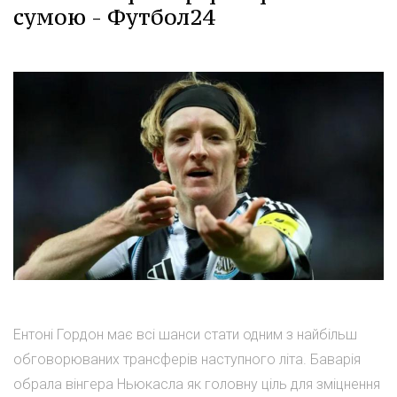
сумою - Футбол24
Ентоні Гордон має всі шанси стати одним з найбільш
обговорюваних трансферів наступного літа. Баварія
обрала вінгера Ньюкасла як головну ціль для зміцнення