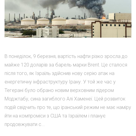
В понеділок, 9 березня, вартість нафти різко зросла до
майже 120 доларів за барель марки Brent. Це сталося
після того, як Ізраїль здійснив нову серію атак на
енергетичну інфраструктуру Ірану. У той же час у
Тегерані було обрано новим верховним лідером
Моджтабу, сина загиблого Алі Хаменеї. Цей розвиток
подій свідчить про те, що іранський режим не має наміру
йти на компроміси з США та Ізраїлем і планує
продовжувати с...