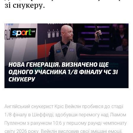
зі снукеру.
Англійський снукерист Кріс Вейклін пробився до стадії
1/8 фіналу в Шеффілді, здобувши перемогу над Ліамом
Пулленом з рахунком 10:6 у першому раунді чемпіонату
світу 2026 року. Вейклін висловив свої змішані емоції,