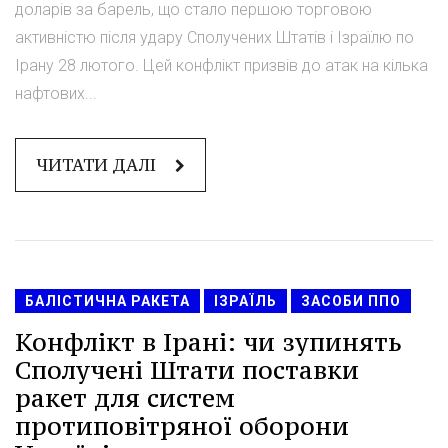
доларів за барель, що стало першою торговою
активністю після удару Сполучених Штатів і Ізраїлю по
Ірану 28 лютого. Цей конфлікт призвів до атак на кілька
нафтових...
ЧИТАТИ ДАЛІ
БАЛІСТИЧНА РАКЕТА
ІЗРАЇЛЬ
ЗАСОБИ ППО
Конфлікт в Ірані: чи зупинять
Сполучені Штати поставки
ракет для систем
протиповітряної оборони