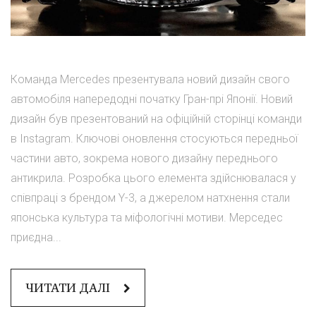
Команда Mercedes презентувала новий дизайн свого
автомобіля напередодні початку Гран-прі Японії. Новий
дизайн був презентований на офіційній сторінці команди
в Instagram. Ключові оновлення стосуються передньої
частини авто, зокрема нового дизайну переднього
антикрила. Розробка цього елемента здійснювалася у
співпраці з брендом Y-3, а джерелом натхнення стали
японська культура та міфологічні мотиви. Мерседес
приєдна...
ЧИТАТИ ДАЛІ