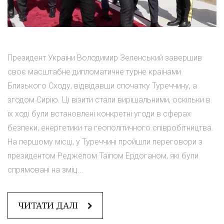
Президент України Володимир Зеленський завершив
своє масштабне дипломатичне турне країнами
Близького Сходу, відвідавши спочатку Туреччину, а
згодом Сирію. Ці візити стали вирішальними, оскільки в
їх ході були встановлені конкретні угоди в сферах
безпеки, енергетики та геополітичного співробітництва.
На першому місці, у Туреччині пройшли переговори з
президентом Реджепом Таїпом Ердоганом, які були
спрямовані на зміц...
ЧИТАТИ ДАЛІ