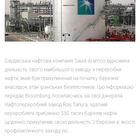
Саудівська нафтова компанія Saudi Aramco відновила
діяльність свого найбільшого заводу з переробки
нафти, який був призупинений на початку березня
внаслідок атак іранських безпілотників. Цю інформацію
передає Bloomberg, посилаючись на свої джерела.
Нафтопереробний завод Ras Tanura, здатний
переробляти приблизно 550 тисяч барелів нафти
щоденно, призупинив свою діяльність 2 березня в якості
профілактичного заходу піс...