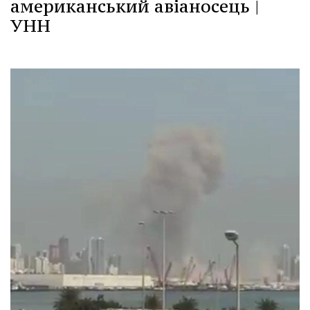
американський авіаносець |
УНН