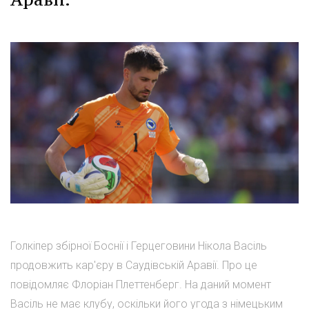
Голкіпер збірної Боснії і Герцеговини Нікола Васіль
продовжить кар'єру в Саудівській Аравії. Про це
повідомляє Флоріан Плеттенберг. На даний момент
Васіль не має клубу, оскільки його угода з німецьким