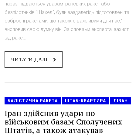
наразі піддаються ударам іранських ракет або
безпілотників "Шахед", були заздалегідь підготовлені та
озброєні ракетами, що також є важливими для нас," -
висловив свою думку він. За словами експерта, захист
від раке...
ЧИТАТИ ДАЛІ
БАЛІСТИЧНА РАКЕТА
ШТАБ-КВАРТИРА
ЛІВАН
Іран здійснив удари по
військовим базам Сполучених
Штатів, а також атакував