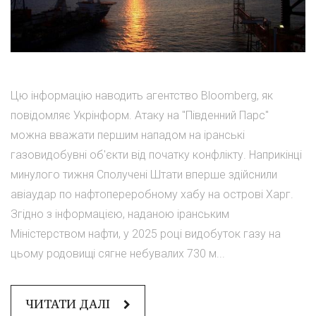
Цю інформацію наводить агентство Bloomberg, як
повідомляє Укрінформ. Атаку на "Південний Парс"
можна вважати першим нападом на іранські
газовидобувні об'єкти від початку конфлікту. Наприкінці
минулого тижня Сполучені Штати вперше здійснили
авіаудар по нафтопереробному хабу на острові Харг.
Згідно з інформацією, наданою іранським
Міністерством нафти, у 2025 році видобуток газу на
цьому родовищі сягне небувалих 730 м...
ЧИТАТИ ДАЛІ