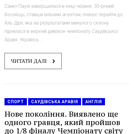
Санкт-Паулі завершилася в кінці червня. 30-річний
боснієць, ставши вільним агентом, планує перейти до
Аль Дірії, яка за результатами минулого сезону
піднялася в верхній дивізіон чемпіонату Саудівської
Аравії. Українсь...
ЧИТАТИ ДАЛІ
СПОРТ
САУДІВСЬКА АРАВІЯ
АНГЛІЯ
Нове покоління. Виявлено ще
одного гравця, який пройшов
до 1/8 фіналу Чемпіонату світу