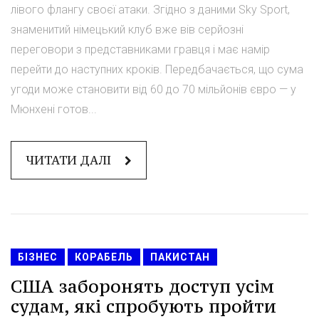
лівого флангу своєї атаки. Згідно з даними Sky Sport,
знаменитий німецький клуб вже вів серйозні
переговори з представниками гравця і має намір
перейти до наступних кроків. Передбачається, що сума
угоди може становити від 60 до 70 мільйонів євро — у
Мюнхені готов...
ЧИТАТИ ДАЛІ
БІЗНЕС
КОРАБЕЛЬ
ПАКИСТАН
США заборонять доступ усім
судам, які спробують пройти