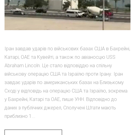
Іран завдав ударів по військових базах США в Бахрейні,
Катарі, ОАЕ та Кувейті, а також по авіаносцю USS
Abraham Lincoln. Це стало відповіддю на спільну
військову операцію США та Ізраїлю проти Ірану. Іран
завдає ударів по американських базах на Близькому
Сході у відповідь на операцію США та Ізраїлю, зокрема
у Бахрейні, Катарі та ОАЕ, пише УНН. Відповідно до
даних з публічних джерел, Сполучені Штати мають
приблизно 1...