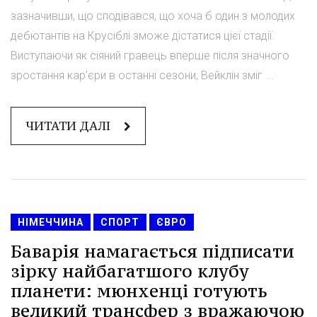
зазначивши, що сподівався, що хоча б один з молодих
дебютантів на Крусіблі зможе дістатися цієї стадії.
Виступаючи як сіяний гравець вперше після значного
зростання кар'єри в останні сезони, Вейклін зміг ...
ЧИТАТИ ДАЛІ
НІМЕЧЧИНА
СПОРТ
ЄВРО
Баварія намагається підписати
зірку найбагатшого клубу
планети: мюнхенці готують
великий трансфер з вражаючою