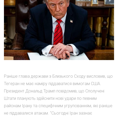
Раніше глава держави з Близького Сходу висловив, що
Тегеран не має наміру піддаватися вимогам США.
Президент Дональд Трамп повідомив, що Сполучені
Штати планують здійснити нові удари по певним
районам Ірану та специфічним угрупованням, які раніше
не піддавалися атакам. "Сьогодні Іран зазнає