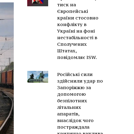
тиск на
Європейські
країни стосовно
конфлікту в
Україні на фоні
нестабільності в
Сполучених
Штатах,
повідомляє ISW.
Російські сили
здійснили удар по
Запоріжжю за
допомогою
безпілотних
літальних
апаратів,
внаслідок чого
постраждала
критично важлива