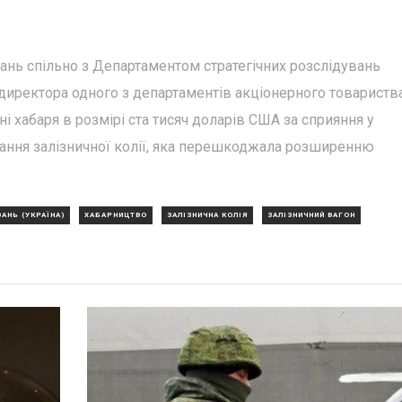
нь спільно з Департаментом стратегічних розслідувань
 директора одного з департаментів акціонерного товариств
і хабаря в розмірі ста тисяч доларів США за сприяння у
ання залізничної колії, яка перешкоджала розширенню
НЬ (УКРАЇНА)
ХАБАРНИЦТВО
ЗАЛІЗНИЧНА КОЛІЯ
ЗАЛІЗНИЧНИЙ ВАГОН