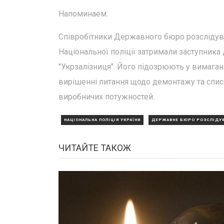
Напоминаем:
Співробітники Державного бюро розслідува
Національної поліції затримали заступника
"Укрзалізниця". Його підозрюють у вимаганн
вирішенні питання щодо демонтажу та спис
виробничих потужностей.
НАЦІОНАЛЬНА ПОЛІЦІЯ УКРАЇНИ
ДЕРЖАВНЕ БЮРО РОЗСЛІДУВА
ЧИТАЙТЕ ТАКОЖ