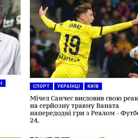
Н
СПОРТ
УКРАЇНЦІ
КИЇВ
Мічел Санчес висловив свою реа
на серйозну травму Ваната
напередодні гри з Реалом - Футб
24.