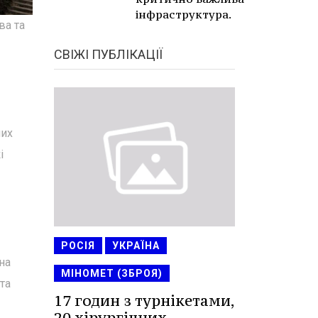
інфраструктура.
ва та
СВІЖІ ПУБЛІКАЦІЇ
чих
і
РОСІЯ
УКРАЇНА
на
МІНОМЕТ (ЗБРОЯ)
та
17 годин з турнікетами,
20 хірургічних