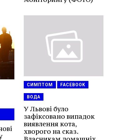
СИМПТОМ
FACEBOOK
ВОДА
У Львові було
зафіксовано випадок
виявлення кота,
чові
хворого на сказ.
у
Власникам домашніх