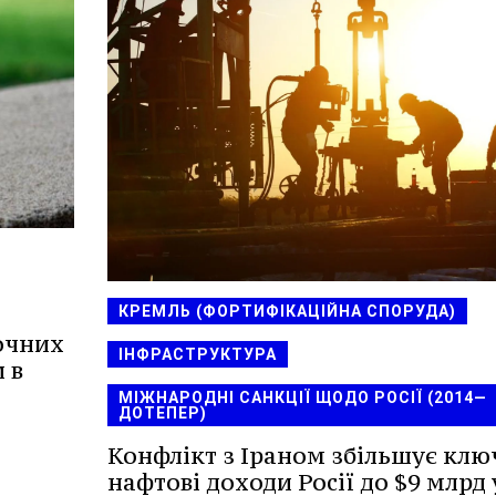
КРЕМЛЬ (ФОРТИФІКАЦІЙНА СПОРУДА)
очних
ІНФРАСТРУКТУРА
 в
МІЖНАРОДНІ САНКЦІЇ ЩОДО РОСІЇ (2014—
ДОТЕПЕР)
Конфлікт з Іраном збільшує клю
нафтові доходи Росії до $9 млрд 