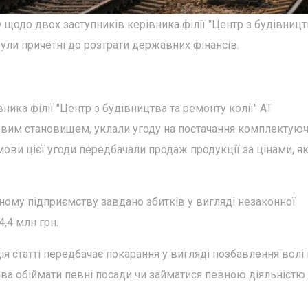
щодо двох заступників керівника філії "Центр з будівницт
 були причетні до розтрати державних фінансів.
ика філії "Центр з будівництва та ремонту колії" АТ
овим становищем, уклали угоду на постачання комплектую
мови цієї угоди передбачали продаж продукції за цінами, як
ному підприємству завдано збитків у вигляді незаконної
,4 млн грн.
я статті передбачає покарання у вигляді позбавлення волі 
ава обіймати певні посади чи займатися певною діяльністю 