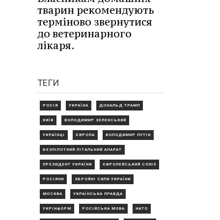
тварин рекомендують
терміново звернутися
до ветеринарного
лікаря.
ТЕГИ
РОСІЯ
УКРАЇНА
ДОНАЛЬД ТРАМП
КИЇВ
ВОЛОДИМИР ЗЕЛЕНСЬКИЙ
УКРАЇНЦІ
ЄВРОПА
ВОЛОДИМИР ПУТІН
БЕЗПІЛОТНИЙ ЛІТАЛЬНИЙ АПАРАТ
ПРЕЗИДЕНТ УКРАЇНИ
ЄВРОПЕЙСЬКИЙ СОЮЗ
РОСІЯНИ
ЗБРОЙНІ СИЛИ УКРАЇНИ
МОСКВА
УКРАЇНСЬКА ПРАВДА
УКРІНФОРМ
РОСІЙСЬКА МОВА
НАТО