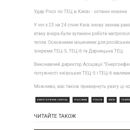
Удар Росії по ТЕЦ в Києві - останні новини
У ніч з 23 на 24 січня Київ знову зазнав ра
атаку вчора були зупинені роботи метрополі
тепла. Основними мішенями для російських р
зокрема ТЕЦ-5, ТЕЦ-6 та Дарницька ТЕЦ.
Виконавчий директор Асоціації "Енергоефек
потужності київських ТЕЦ-5 і ТЕЦ-6 малим
Можливо, вас також привернуть увагу ці н
ЕНЕРГЕТИЧНА ГАЛУЗЬ
РОСІЯНИ
РОСІЯ
КИЇВ
ТЕПЛО
ЧИТАЙТЕ ТАКОЖ