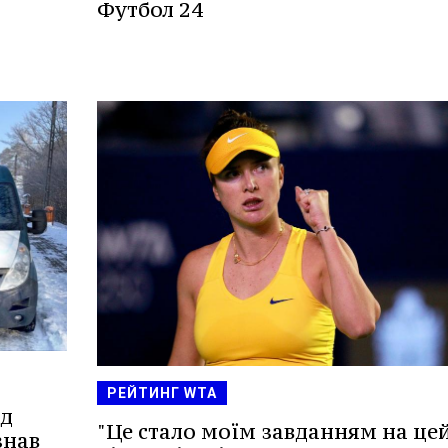
Футбол 24
РЕЙТИНГ WTA
ід
"Це стало моїм завданням на це
знав