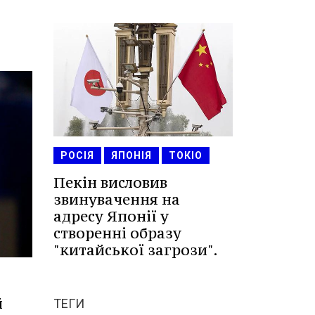
РОСІЯ
ЯПОНІЯ
ТОКІО
Пекін висловив
звинувачення на
адресу Японії у
створенні образу
"китайської загрози".
й
ТЕГИ