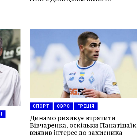
СПОРТ
ЄВРО
ГРЕЦІЯ
Н
Динамо ризикує втратити
Вівчаренка, оскільки Панатінаїк
виявив інтерес до захисника -