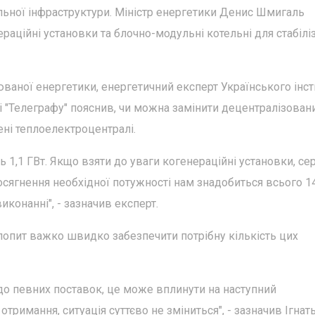
ьної інфраструктури. Міністр енергетики Денис Шмигаль
аційні установки та блочно-модульні котельні для стабіліз
юваної енергетики, енергетичний експерт Українського інст
і "Телеграфу" пояснив, чи можна замінити децентралізова
ні теплоелектроцентралі.
ь 1,1 ГВт. Якщо взяти до уваги когенераційні установки, се
досягнення необхідної потужності нам знадобиться всього 1
конанні", - зазначив експерт.
попит важко швидко забезпечити потрібну кількість цих
о певних поставок, це може вплинути на наступний
отримання, ситуація суттєво не зміниться", - зазначив Ігнат