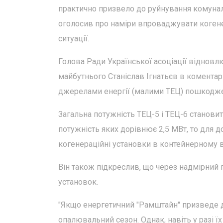
практично призвело до руйнування комунал
оголосив про наміри впроваджувати когенер
ситуації.
Голова Ради Української асоціації відновл
майбутнього Станіслав Ігнатьєв в коментар
джерелами енергії (малими ТЕЦ) пошкодже
Загальна потужність ТЕЦ-5 і ТЕЦ-6 становит
потужність яких дорівнює 2,5 МВт, то для 
когенераційні установки в контейнерному ви
Він також підкреслив, що через надмірний 
установок.
"Якщо енергетичний "Рамштайн" призведе д
опалювальний сезон. Однак, навіть у разі їх 