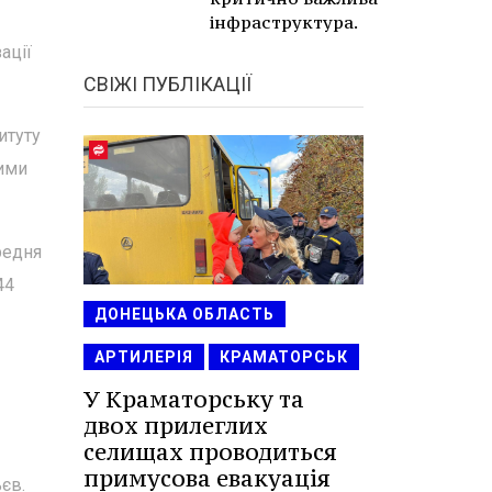
інфраструктура.
ації
СВІЖІ ПУБЛІКАЦІЇ
итуту
ними
редня
44
ДОНЕЦЬКА ОБЛАСТЬ
АРТИЛЕРІЯ
КРАМАТОРСЬК
У Краматорську та
двох прилеглих
селищах проводиться
примусова евакуація
ьєв.