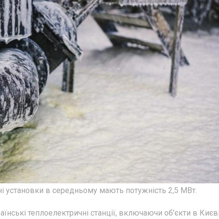
ні установки в середньому мають потужність 2,5 МВт.
раїнські теплоелектричні станції, включаючи об'єкти в Києв