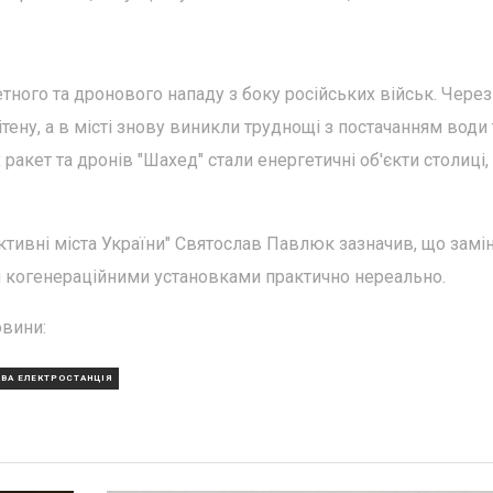
кетного та дронового нападу з боку російських військ. Чере
тену, а в місті знову виникли труднощі з постачанням води 
акет та дронів "Шахед" стали енергетичні об'єкти столиці,
тивні міста України" Святослав Павлюк зазначив, що замі
и когенераційними установками практично нереально.
овини:
ВА ЕЛЕКТРОСТАНЦІЯ