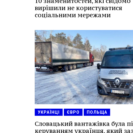
10 знаменитостей, які свідомо
вирішили не користуватися
соціальними мережами
УКРАЇНЦІ
ЄВРО
ПОЛЬЩА
Словацький вантажівка була п
керуванням українця, який за