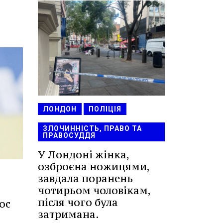
ЛОНДОН
ПОЛІЦІЯ
ЗЛОЧИННІСТЬ, ПРАВО ТА
ПРАВОСУДДЯ
У Лондоні жінка,
озброєна ножицями,
завдала поранень
чотирьом чоловікам,
після чого була
ос
затримана.