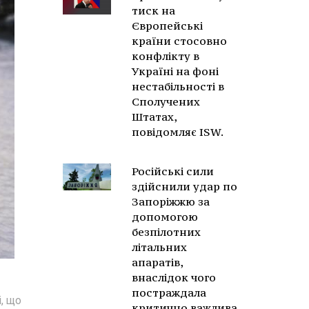
тиск на
Європейські
країни стосовно
конфлікту в
Україні на фоні
нестабільності в
Сполучених
Штатах,
повідомляє ISW.
Російські сили
здійснили удар по
Запоріжжю за
допомогою
безпілотних
літальних
апаратів,
внаслідок чого
постраждала
і, що
критично важлива