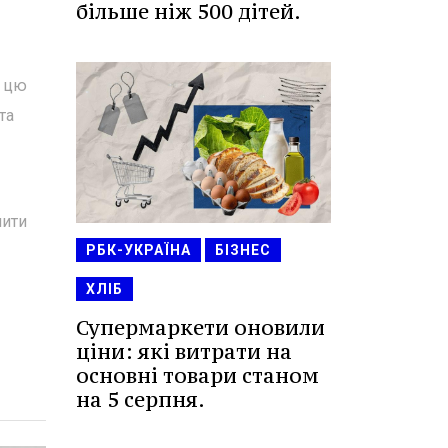
більше ніж 500 дітей.
з цю
та
нити
РБК-УКРАЇНА
БІЗНЕС
ХЛІБ
Супермаркети оновили
ціни: які витрати на
основні товари станом
на 5 серпня.