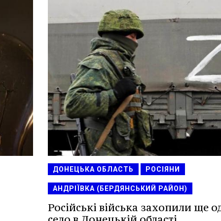
ДОНЕЦЬКА ОБЛАСТЬ
РОСІЯНИ
АНДРІЇВКА (БЕРДЯНСЬКИЙ РАЙОН)
Російські війська захопили ще о
село в Донецькій області.