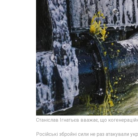
Станіслав Ігнатьєв вважає, що когенерацій
Російські збройні сили не раз атакували ук