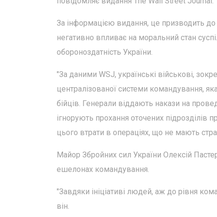
повідомляє видання The Wall Street Journal.
За інформацією видання, це призводить до 
негативно впливає на моральний стан сусп
обороноздатність України.
"За даними WSJ, українські військові, зок
централізованої системи командування, яка
бійців. Генерали віддають накази на провед
ігнорують прохання оточених підрозділів п
цього втрати в операціях, що не мають стра
Майор Збройних сил України Олексій Пасте
ешелонах командування.
"Завдяки ініціативі людей, аж до рівня ком
він.