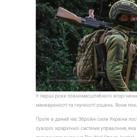
У перші роки повномасштабного вторгнення
маневреності та гнучкості рішень. Вони покл
Проте в даний час Збройні сили України по
суворої ієрархічної системи управління, як