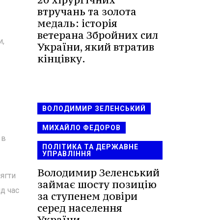
втручань та золота
медаль: історія
ветерана Збройних сил
и,
України, який втратив
кінцівку.
ВОЛОДИМИР ЗЕЛЕНСЬКИЙ
МИХАЙЛО ФЕДОРОВ
 в
ПОЛІТИКА ТА ДЕРЖАВНЕ
УПРАВЛІННЯ
Володимир Зеленський
сягти
займає шосту позицію
ід час
за ступенем довіри
серед населення
України.