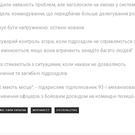
дили наявність проблем, але наголосили на змінах у систем
одель командування, що передбачає більше делегування рі
жує бути напруженою: останні новини.
й суворий контроль згори, коли підрозділи не справляються з
 змінюються, якщо вони втрачають занадто багато людей".
х стикаються з ситуаціями, коли накази не дозволяють
чення та загибелі підрозділів.
ж мають місце", - підкреслив підполковник 93-ї механізова
начення офіцерів з бойовим досвідом на командні позиції.
ЙНІ СИЛИ УКРАЇНИ
ЖУРНАЛІСТ
СУСПІЛЬСТВО