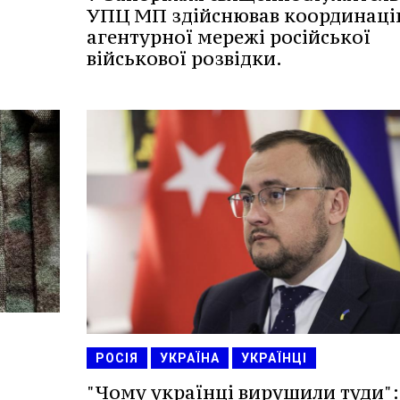
УПЦ МП здійснював координаці
агентурної мережі російської
військової розвідки.
РОСІЯ
УКРАЇНА
УКРАЇНЦІ
"Чому українці вирушили туди":