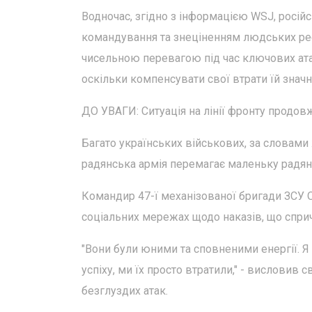
Водночас, згідно з інформацією WSJ, росій
командування та знеціненням людських рес
чисельною перевагою під час ключових атак
оскільки компенсувати свої втрати їй знач
ДО УВАГИ: Ситуація на лінії фронту продов
Багато українських військових, за словам
радянська армія перемагає маленьку радян
Командир 47-ї механізованої бригади ЗСУ
соціальних мережах щодо наказів, що сприч
"Вони були юними та сповненими енергії. Я 
успіху, ми їх просто втратили," - висловив с
безглуздих атак.