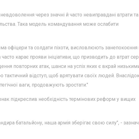
невдоволення через значні й часто невиправдані втрати та
ільства. Така модель командування може ослабити
рема офіцери та солдати піхоти, висловлюють занепокоєння
 часто карає прояви ініціативи, що призводить до втрат се
ення повторних атак, шанси на успіх яких є вкрай низькими,
ро тактичний відступ, щоб врятувати своїх людей. Внаслідо
тегічної ваги, продовжують зростати."
рнак підкреслив необхідність термінових реформ у вищих
андира батальйону, наша армія зберігає свою силу", - зазна