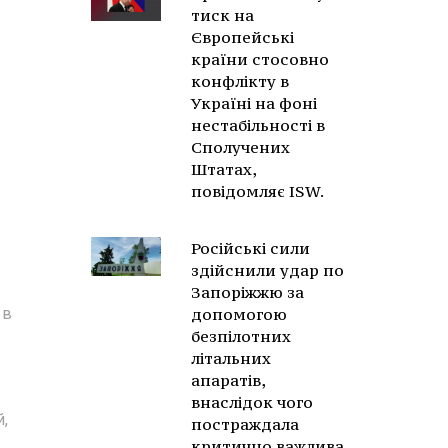
тиск на
Європейські
країни стосовно
конфлікту в
Україні на фоні
нестабільності в
Сполучених
Штатах,
повідомляє ISW.
Російські сили
здійснили удар по
Запоріжжю за
 в
допомогою
безпілотних
літальних
апаратів,
внаслідок чого
й,
постраждала
критично важлива