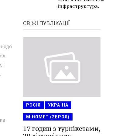
інфраструктура.
СВІЖІ ПУБЛІКАЦІЇ
 щодо
ред
 і
к
РОСІЯ
УКРАЇНА
МІНОМЕТ (ЗБРОЯ)
чив
17 годин з турнікетами,
20 хірургічних