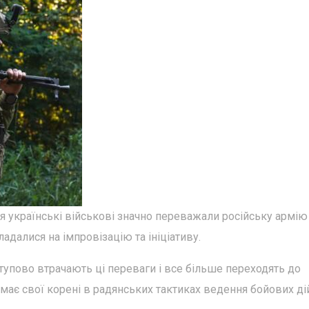
 українські військові значно переважали російську армію
адалися на імпровізацію та ініціативу.
ступово втрачають ці переваги і все більше переходять до
а має свої корені в радянських тактиках ведення бойових ді