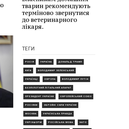
ю
тварин рекомендують
терміново звернутися
до ветеринарного
лікаря.
ТЕГИ
РОСІЯ
УКРАЇНА
ДОНАЛЬД ТРАМП
КИЇВ
ВОЛОДИМИР ЗЕЛЕНСЬКИЙ
УКРАЇНЦІ
ЄВРОПА
ВОЛОДИМИР ПУТІН
БЕЗПІЛОТНИЙ ЛІТАЛЬНИЙ АПАРАТ
ПРЕЗИДЕНТ УКРАЇНИ
ЄВРОПЕЙСЬКИЙ СОЮЗ
РОСІЯНИ
ЗБРОЙНІ СИЛИ УКРАЇНИ
МОСКВА
УКРАЇНСЬКА ПРАВДА
УКРІНФОРМ
РОСІЙСЬКА МОВА
НАТО