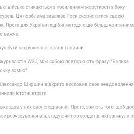
ські війська стикаються з посиленням жорсткості з боку
урсів. Ця проблема заважає Росії скористатися своєю
. Проте для України подібні методи є ще більш критичним
но важче.
жує бути напруженою: останні новини.
и журналістів WSJ, між собою повторюють фразу: "Велика
ську армію".
 Олександр Ширшин відкрито висловив своє невдоволення
инили істотні втрати.
вкладав у них свої сподівання. Проте, замість того, щоб до
воє розчарування він, згадуючи про солдатів, які загинули п