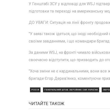
У Генштабі ЗСУ у відповіді для WSJ підтвер
підготовки та переході на американську м
ДО УВАГИ: Ситуація на лінії фронту продов
"У заяві також ідеться, що іноді необхідни
своїми завданнями, і що командири бригад
За даними WSJ, на фронті чимало військови
своєчасно відступити, що призводить до ото
"Хоча зміни не є кардинальними, вони все 
бригади Єгор Дерев'янко, коментуючи приз
РОСІЯ
ГЕНЕРАЛЬНИЙ ШТАБ ЗБРОЙНИХ СИЛ УКРАЇНИ
ЗБРО
ЧИТАЙТЕ ТАКОЖ