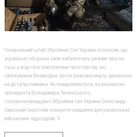
Генеральний штаб Збройних Сил України оголосив, що
українські оборонні сили забезпечать режим тиші на
суші, у воді та в повітряному просторі під час
святкування Великодня, проте реагуватимуть адекватно
на дії супротивника. Як повідомляється, за вказівкою
президента Володимира Зеленського,
головнокомандувач Збройних сил України Олександр
Сирський окреслив конкретні завдання для українських
військових підрозділів. У ...