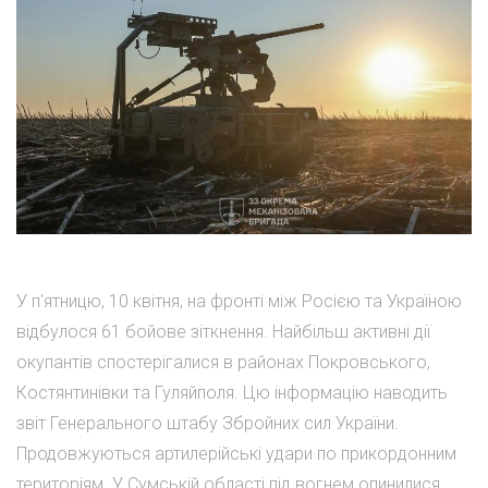
У п'ятницю, 10 квітня, на фронті між Росією та Україною
відбулося 61 бойове зіткнення. Найбільш активні дії
окупантів спостерігалися в районах Покровського,
Костянтинівки та Гуляйполя. Цю інформацію наводить
звіт Генерального штабу Збройних сил України.
Продовжуються артилерійські удари по прикордонним
територіям. У Сумській області під вогнем опинилися