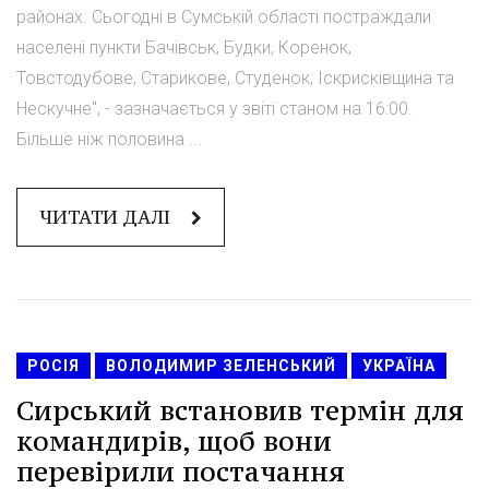
районах. Сьогодні в Сумській області постраждали
населені пункти Бачівськ, Будки, Коренок,
Товстодубове, Старикове, Студенок, Іскрисківщина та
Нескучне", - зазначається у звіті станом на 16:00.
Більше ніж половина ...
ЧИТАТИ ДАЛІ
РОСІЯ
ВОЛОДИМИР ЗЕЛЕНСЬКИЙ
УКРАЇНА
Сирський встановив термін для
командирів, щоб вони
перевірили постачання