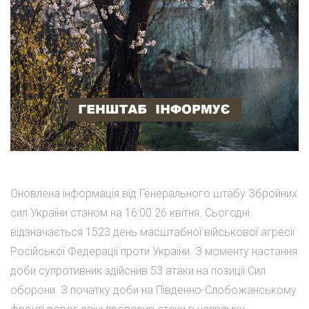
Оновлена інформація від Генерального штабу Збройних
сил України станом на 16:00 26 квітня. Сьогодні
відзначається 1523 день масштабної військової агресії
Російської Федерації проти України. З моменту настання
доби супротивник здійснив 53 атаки на позиції Сил
оборони. З початку доби на Південно-Слобожанському