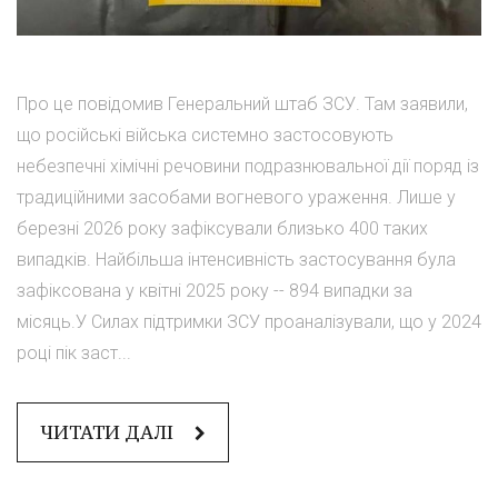
Про це повідомив Генеральний штаб ЗСУ. Там заявили,
що російські війська системно застосовують
небезпечні хімічні речовини подразнювальної дії поряд із
традиційними засобами вогневого ураження. Лише у
березні 2026 року зафіксували близько 400 таких
випадків. Найбільша інтенсивність застосування була
зафіксована у квітні 2025 року -- 894 випадки за
місяць.У Силах підтримки ЗСУ проаналізували, що у 2024
році пік заст...
ЧИТАТИ ДАЛІ