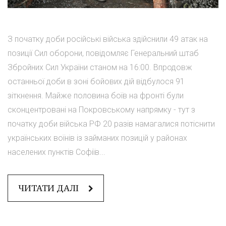
З початку доби російські війська здійснили 49 атак на
позиції Сил оборони, повідомляє Генеральний штаб
Збройних Сил України станом на 16:00. Впродовж
останньої доби в зоні бойових дій відбулося 91
зіткнення. Майже половина боїв на фронті були
сконцентровані на Покровському напрямку - тут з
початку доби війська РФ 20 разів намагалися потіснити
українських воїнів із займаних позицій у районах
населених пунктів Софіїв...
ЧИТАТИ ДАЛІ