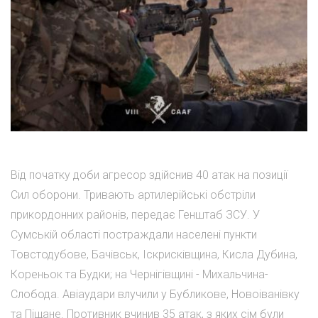
Від початку доби агресор здійснив 40 атак на позиції
Сил оборони. Тривають артилерійські обстріли
прикордонних районів, передає Генштаб ЗСУ. У
Сумській області постраждали населені пункти
Товстодубове, Бачівськ, Іскрисківщина, Кисла Дубина,
Кореньок та Будки; на Чернігівщині - Михальчина-
Слобода. Авіаудари влучили у Бубликове, Новоіванівку
та Піщане. Противник вчинив 35 атак, з яких сім були