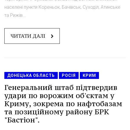
населені пункти Кореньок, Бачівськ, Суходіл, Атинське
та Рижів...
ЧИТАТИ ДАЛІ
ДОНЕЦЬКА ОБЛАСТЬ
РОСІЯ
КРИМ
Генеральний штаб підтвердив
удари по ворожим об'єктам у
Криму, зокрема по нафтобазам
та позиційному району БРК
"Бастіон".