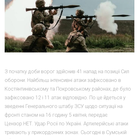
З початку доби ворог здійснив 41 напад на позиції Сил
оборони. Найбільш інтенсивні атаки зафіксовано в
Костянтинівському та Покровському районах, де було
зафіксовано 12 і 11 атак відповідно. По це йдеться у
зведенні Генерального штабу ЗСУ щодо ситуації на
фронті станом на 16 годину 5 квітня, передає
Цензор.НЕТ. Удар Росії по Україні. Артилерійські атаки
тривають у прикордонних зонах. Сьогодні в Сумській