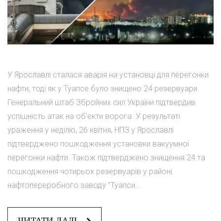
У Ярославлі сталася аварія на установці для перегонки
нафти, тоді як у Туапсе було знищено 24 резервуари.
Генеральний штаб Збройних сил України підтвердив
успішність атак на об'єкти ворога. У результаті
ураження у неділю, 26 квітня, НПЗ у Ярославлі
підтверджено пошкодження установки вакуумної
перегонки нафти. Також підтверджено знищення 24 та
пошкодження чотирьох резервуарів у районі
нафтопереробного заводу "Туапси...
ЧИТАТИ ДАЛІ