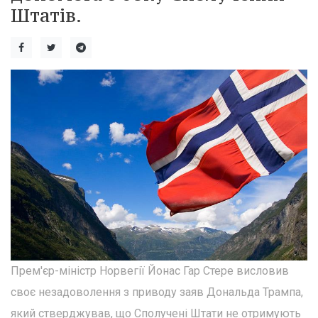
Штатів.
Прем'єр-міністр Норвегії Йонас Гар Стере висловив
своє незадоволення з приводу заяв Дональда Трампа,
який стверджував, що Сполучені Штати не отримують