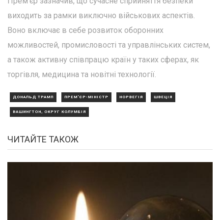
Прем'єр зазначив, що сучасне сприйняття безпеки
виходить за рамки виключно військових аспектів.
Воно включає в себе розвиток оборонних
можливостей, промисловості та управлінських систем,
а також активну співпрацю країн у таких сферах, як
торгівля, медицина та новітні технології.
ДОНАЛЬД ТРАМП
ПРЕМ'ЄР-МІНІСТР
НОРВЕГІЯ
ШВЕЦІЯ
ВАШИНГТОН, ОКРУГ КОЛУМБІЯ
ЧИТАЙТЕ ТАКОЖ