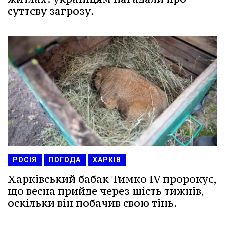
суттєву загрозу.
РОСІЯ
ПОГОДА
ХАРКІВ
Харківський бабак Тимко IV пророкує,
що весна прийде через шість тижнів,
оскільки він побачив свою тінь.