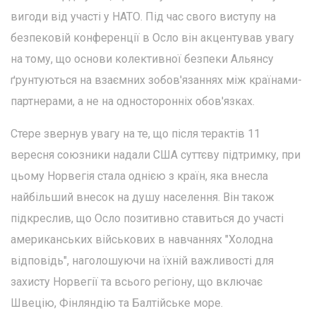
вигоди від участі у НАТО. Під час свого виступу на
безпековій конференції в Осло він акцентував увагу
на тому, що основи колективної безпеки Альянсу
ґрунтуються на взаємних зобов'язаннях між країнами-
партнерами, а не на односторонніх обов'язках.
Стере звернув увагу на те, що після терактів 11
вересня союзники надали США суттєву підтримку, при
цьому Норвегія стала однією з країн, яка внесла
найбільший внесок на душу населення. Він також
підкреслив, що Осло позитивно ставиться до участі
американських військових в навчаннях "Холодна
відповідь", наголошуючи на їхній важливості для
захисту Норвегії та всього регіону, що включає
Швецію, Фінляндію та Балтійське море.