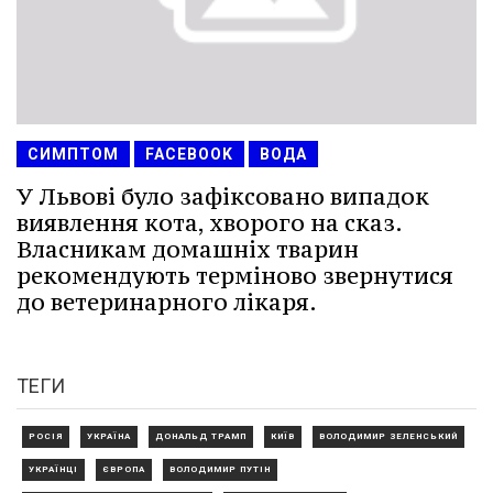
СИМПТОМ
FACEBOOK
ВОДА
У Львові було зафіксовано випадок
виявлення кота, хворого на сказ.
Власникам домашніх тварин
рекомендують терміново звернутися
до ветеринарного лікаря.
ТЕГИ
РОСІЯ
УКРАЇНА
ДОНАЛЬД ТРАМП
КИЇВ
ВОЛОДИМИР ЗЕЛЕНСЬКИЙ
УКРАЇНЦІ
ЄВРОПА
ВОЛОДИМИР ПУТІН