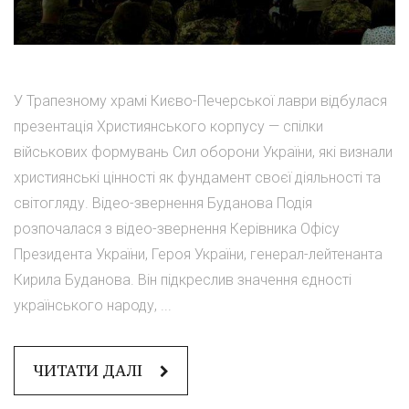
У Трапезному храмі Києво-Печерської лаври відбулася
презентація Християнського корпусу — спілки
військових формувань Сил оборони України, які визнали
християнські цінності як фундамент своєї діяльності та
світогляду. Відео-звернення Буданова Подія
розпочалася з відео-звернення Керівника Офісу
Президента України, Героя України, генерал-лейтенанта
Кирила Буданова. Він підкреслив значення єдності
українського народу, ...
ЧИТАТИ ДАЛІ