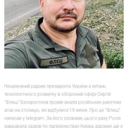
Незалежний радник президента України з питань
технологічного розвитку в оборонній сфері Сергій
"Флеш" Бескрестнов провів аналіз російських ракетних
атак на столицю, які відбулися 19 липня. Про це "Флеш"
написав у telegram. За його словами, цього разу Росія
завдавала ударів по підприємствах Києва, відомих ще з