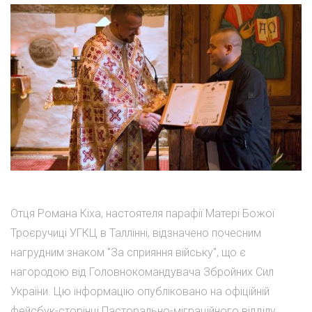
Отця Романа Кіха, настоятеля парафії Матері Божої
Троєручиці УГКЦ в Таллінні, відзначено почесним
нагрудним знаком "За сприяння війську", що є
нагородою від Головнокомандувача Збройних Сил
України. Цю інформацію опубліковано на офіційній
фейсбук-сторінці Пасторально-міграційного відділу