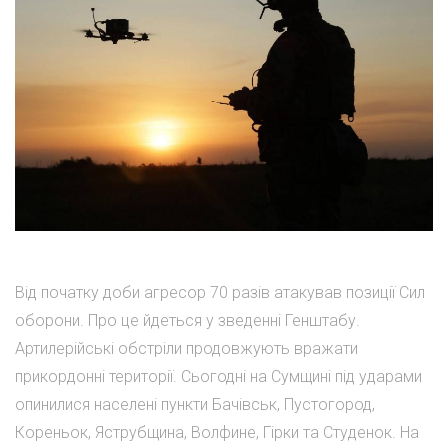
Від початку доби агресор 70 разів атакував позиції Сил
оборони. Про це йдеться у зведенні Генштабу.
Артилерійські обстріли продовжують вражати
прикордонні території. Сьогодні на Сумщині під ударами
опинилися населені пункти Бачівськ, Пустогород,
Кореньок, Яструбщина, Волфине, Гірки та Студенок. На