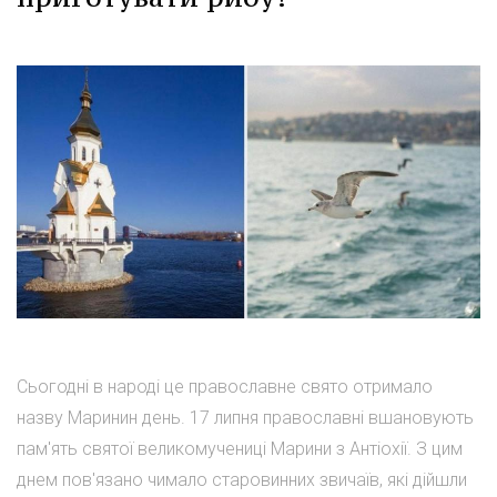
Сьогодні в народі це православне свято отримало
назву Маринин день. 17 липня православні вшановують
пам'ять святої великомучениці Марини з Антіохії. З цим
днем пов'язано чимало старовинних звичаїв, які дійшли