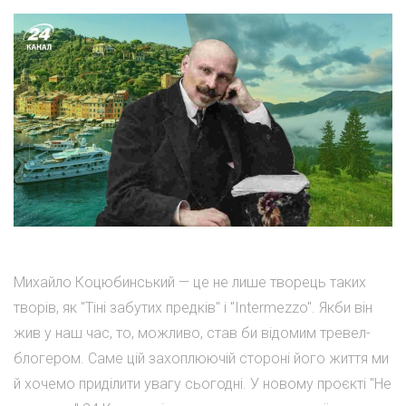
Михайло Коцюбинський — це не лише творець таких
творів, як "Тіні забутих предків" і "Intermezzo". Якби він
жив у наш час, то, можливо, став би відомим тревел-
блогером. Саме цій захоплюючій стороні його життя ми
й хочемо приділити увагу сьогодні. У новому проєкті "Не