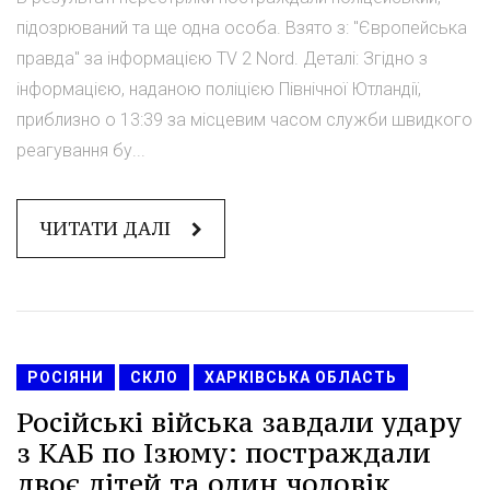
підозрюваний та ще одна особа. Взято з: "Європейська
правда" за інформацією TV 2 Nord. Деталі: Згідно з
інформацією, наданою поліцією Північної Ютландії,
приблизно о 13:39 за місцевим часом служби швидкого
реагування бу...
ЧИТАТИ ДАЛІ
РОСІЯНИ
СКЛО
ХАРКІВСЬКА ОБЛАСТЬ
Російські війська завдали удару
з КАБ по Ізюму: постраждали
двоє дітей та один чоловік.