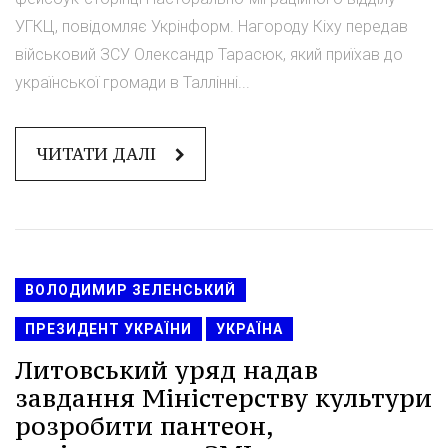
УГКЦ, повідомляє Укрінформ. Нагороду Кіху передав
військовий ЗСУ Олександр Тарасюк, який приїхав до
української громади в Таллінні...
ЧИТАТИ ДАЛІ
ВОЛОДИМИР ЗЕЛЕНСЬКИЙ
ПРЕЗИДЕНТ УКРАЇНИ
УКРАЇНА
Литовський уряд надав
завдання Міністерству культури
розробити пантеон,