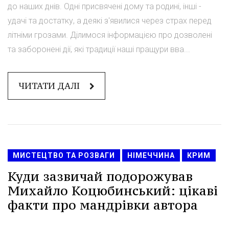
до наших днів. Одні присвячені дому та родині, інші -
удачі та достатку, а деякі з'явилися через страх перед
літніми грозами. Ділимося інформацією про дозволені
та заборонені дії, які традиції наші пращури вва...
ЧИТАТИ ДАЛІ
МИСТЕЦТВО ТА РОЗВАГИ
НІМЕЧЧИНА
КРИМ
Куди зазвичай подорожував
Михайло Коцюбинський: цікаві
факти про мандрівки автора