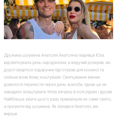
Дружина шоумена Анатолія Анатоліча піарниця Юла
відсвяткувала день народження, а ведучий розкрив, які
дороговартісні подарунки підготував для коханої та
скільки вони йому коштували. Святкування іменин
довелося перенести через день жалоби, однак це не
завадило влаштувати теплу вечірку в колі рідних і друзів.
Найбільше уваги цього разу привернули не саме свято,
а презенти від шоумена. Як зізнався Анатоліч, він
виріши...