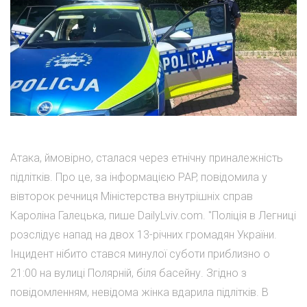
Атака, ймовірно, сталася через етнічну приналежність
підлітків. Про це, за інформацією PAP, повідомила у
вівторок речниця Міністерства внутрішніх справ
Кароліна Галецька, пише DailyLviv.com. "Поліція в Легниці
розслідує напад на двох 13-річних громадян України.
Інцидент нібито стався минулої суботи приблизно о
21:00 на вулиці Полярній, біля басейну. Згідно з
повідомленням, невідома жінка вдарила підлітків. В