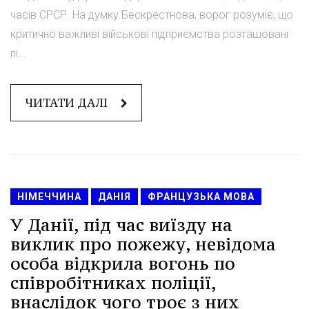
часів СРСР. На думку Бескрестнова, ворог розуміє, що
критично важливі військові підприємства розташовані
пі...
ЧИТАТИ ДАЛІ
НІМЕЧЧИНА
ДАНІЯ
ФРАНЦУЗЬКА МОВА
У Данії, під час виїзду на
виклик про пожежу, невідома
особа відкрила вогонь по
співробітниках поліції,
внаслідок чого троє з них