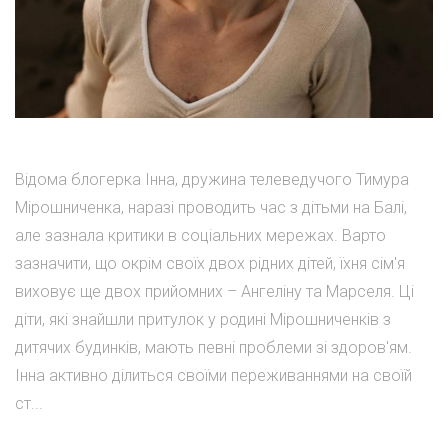
Відома блогерка Інна, дружина телеведучого Тимура
Мірошниченка, наразі проводить час з дітьми на Балі,
але зазнала критики в соціальних мережах. Варто
зазначити, що окрім своїх двох рідних дітей, їхня сім'я
виховує ще двох прийомних – Ангеліну та Марселя. Ці
діти, які знайшли притулок у родині Мірошниченків з
дитячих будинків, мають певні проблеми зі здоров'ям.
Інна активно ділиться своїми переживаннями на своїй
ст...