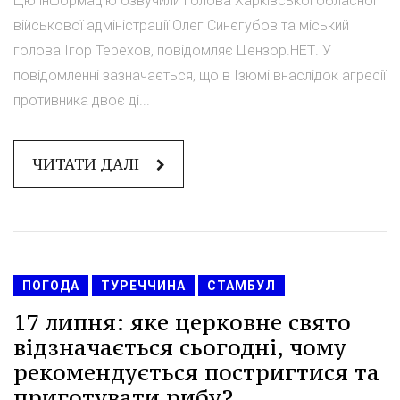
Цю інформацію озвучили голова Харківської обласної
військової адміністрації Олег Синєгубов та міський
голова Ігор Терехов, повідомляє Цензор.НЕТ. У
повідомленні зазначається, що в Ізюмі внаслідок агресії
противника двоє ді...
ЧИТАТИ ДАЛІ
ПОГОДА
ТУРЕЧЧИНА
СТАМБУЛ
17 липня: яке церковне свято
відзначається сьогодні, чому
рекомендується постригтися та
приготувати рибу?