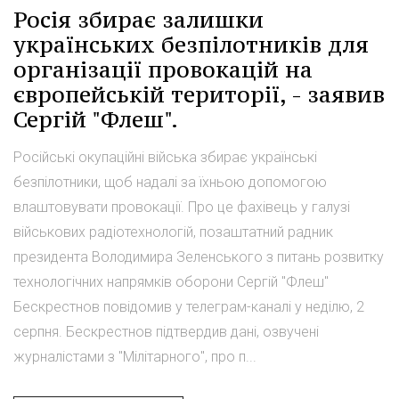
Росія збирає залишки
українських безпілотників для
організації провокацій на
європейській території, - заявив
Сергій "Флеш".
Російські окупаційні війська збирає українські
безпілотники, щоб надалі за їхньою допомогою
влаштовувати провокації. Про це фахівець у галузі
військових радіотехнологій, позаштатний радник
президента Володимира Зеленського з питань розвитку
технологічних напрямків оборони Сергій "Флеш"
Бескрестнов повідомив у телеграм-каналі у неділю, 2
серпня. Бескрестнов підтвердив дані, озвучені
журналістами з "Мілітарного", про п...