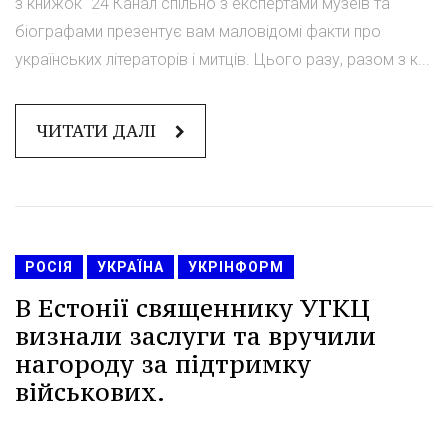
з книжок" 24 Канал спільно з експертами музеїв та
біографами презентує вам маловідомі факти про
українських літераторів і митців. Цього разу, разом з к...
ЧИТАТИ ДАЛІ
РОСІЯ
УКРАЇНА
УКРІНФОРМ
В Естонії священнику УГКЦ
визнали заслуги та вручили
нагороду за підтримку
військових.