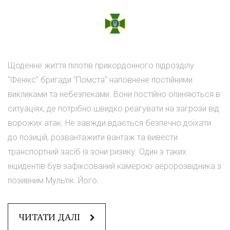
Щоденне життя пілотів прикордонного підрозділу
"Фенікс" бригади "Помста" наповнене постійними
викликами та небезпеками. Вони постійно опиняються в
ситуаціях, де потрібно швидко реагувати на загрози від
ворожих атак. Не завжди вдається безпечно доїхати
до позицій, розвантажити вантаж та вивести
транспортний засіб із зони ризику. Один з таких
інцидентів був зафіксований камерою аеророзвідника з
позивним Мультік. Його...
ЧИТАТИ ДАЛІ