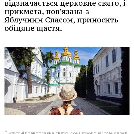
відзначається церковне свято, і
прикмета, пов'язана з
Яблучним Спасом, приносить
обіцяне щастя.
Сьогодні православне свято, яке широко відоме серед