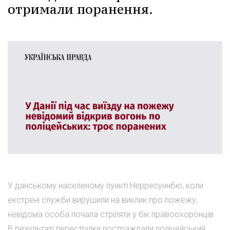
отримали поранення.
У данському населеному пункті Нерресуннбю, коли
екстрені служби вирушили на виклик про пожежу,
невідома особа почала стріляти у бік правоохоронців.
В результаті перестрілки постраждали поліцейський,