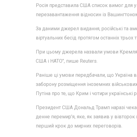
Росія представила США список вимог для у
перезавантаження відносин із Вашингтоном,
За даними джерел видання, російські та ам
віртуальних бесід протягом останніх трьох 
При цьому джерела назвали умови Кремля "
США і НАТО", пише Reuters.
Раніше ці умови передбачали, що Україна в
заборону розміщення іноземних військових 
Путіна про те, що Крим і чотири українські р
Президент США Дональд Трамп наразі чекає в
денне перемир'я, яке, як заявив у вівторо
перший крок до мирних переговорів.