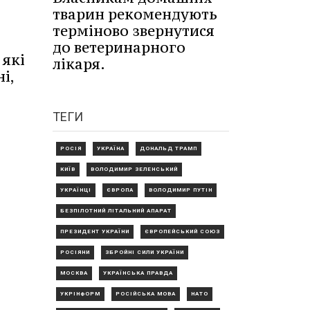
тварин рекомендують
терміново звернутися
до ветеринарного
 які
лікаря.
і,
ТЕГИ
РОСІЯ
УКРАЇНА
ДОНАЛЬД ТРАМП
КИЇВ
ВОЛОДИМИР ЗЕЛЕНСЬКИЙ
УКРАЇНЦІ
ЄВРОПА
ВОЛОДИМИР ПУТІН
БЕЗПІЛОТНИЙ ЛІТАЛЬНИЙ АПАРАТ
ПРЕЗИДЕНТ УКРАЇНИ
ЄВРОПЕЙСЬКИЙ СОЮЗ
РОСІЯНИ
ЗБРОЙНІ СИЛИ УКРАЇНИ
МОСКВА
УКРАЇНСЬКА ПРАВДА
УКРІНФОРМ
РОСІЙСЬКА МОВА
НАТО