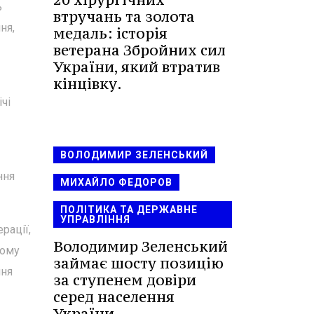
ь
втручань та золота
ня,
медаль: історія
ветерана Збройних сил
України, який втратив
кінцівку.
чі
ВОЛОДИМИР ЗЕЛЕНСЬКИЙ
ння
МИХАЙЛО ФЕДОРОВ
ПОЛІТИКА ТА ДЕРЖАВНЕ
УПРАВЛІННЯ
рації,
Володимир Зеленський
ьому
займає шосту позицію
ння
за ступенем довіри
серед населення
України.