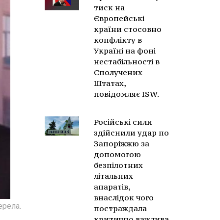
тиск на
Європейські
країни стосовно
конфлікту в
Україні на фоні
нестабільності в
Сполучених
Штатах,
повідомляє ISW.
Російські сили
здійснили удар по
Запоріжжю за
допомогою
безпілотних
літальних
апаратів,
внаслідок чого
ерела.
постраждала
критично важлива