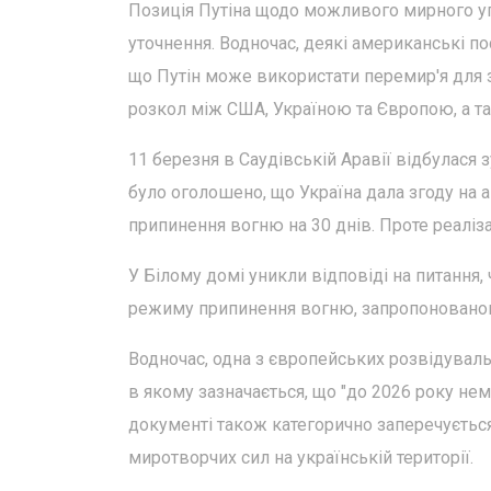
Позиція Путіна щодо можливого мирного уг
уточнення. Водночас, деякі американські п
що Путін може використати перемир'я для зм
розкол між США, Україною та Європою, а та
11 березня в Саудівській Аравії відбулася з
було оголошено, що Україна дала згоду на 
припинення вогню на 30 днів. Проте реалізац
У Білому домі уникли відповіді на питання
режиму припинення вогню, запропоновано
Водночас, одна з європейських розвідувал
в якому зазначається, що "до 2026 року не
документі також категорично заперечуєтьс
миротворчих сил на українській території.