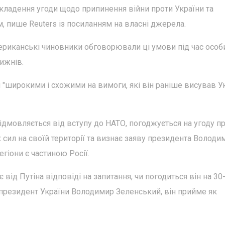
кладення угоди щодо припинення війни проти України та
 пише Reuters із посиланням на власні джерела.
ериканські чиновники обговорювали ці умови під час особи
тижнів.
широкими і схожими на вимоги, які він раніше висував Ук
ідмовляється від вступу до НАТО, погоджується на угоду п
сил на своїй території та визнає заяву президента Володи
егіони є частиною Росії.
ід Путіна відповіді на запитання, чи погодиться він на 30
к президент України Володимир Зеленський, він прийме як