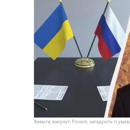
Вимоги, висунуті Росією, нагадують ті умо