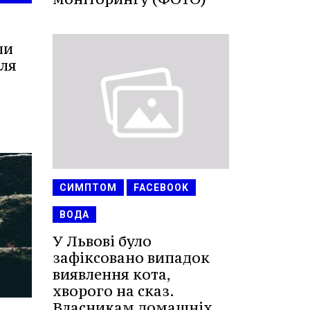
ли
ля
СИМПТОМ
FACEBOOK
ВОДА
У Львові було
зафіксовано випадок
виявлення кота,
хворого на сказ.
Власникам домашніх