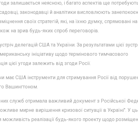
оди залишається неясною, і багато аспектів ще потребуют
осадовці, законодавці й аналітики висловлюють занепокоєн
іцнення своїх стратегій, які, на їхню думку, спрямовані на
кож на зрив будь-яких спроб переговорів.
устріч делегацій США та України. За результатами цієї зустрі
американську ініціативу щодо термінового тимчасового
ія цієї угоди залежить від згоди Росії.
, чи має США інструменти для стримування Росії від поруше
го Вашингтоном.
ьних служб отримала важливий документ з Російської Феде
можливе мирне вирішення кризової ситуації в Україні". У ц
я можливість реалізації будь-якого проекту щодо розміще