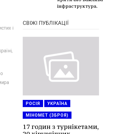
інфраструктура.
СВІЖІ ПУБЛІКАЦІЇ
стих і
раїні,
ро
мира
РОСІЯ
УКРАЇНА
-
МІНОМЕТ (ЗБРОЯ)
17 годин з турнікетами,
20 хірургічних