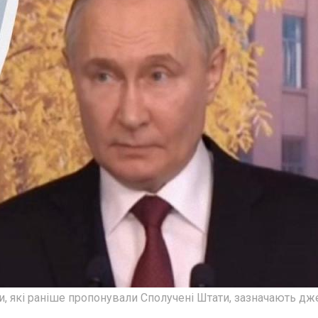
ви, які раніше пропонували Сполучені Штати, зазначають дж