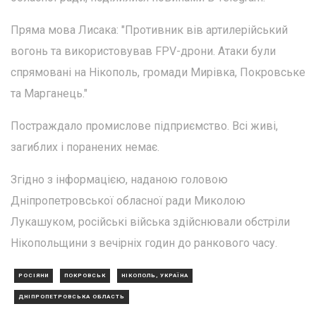
Пряма мова Лисака: "Противник вів артилерійський
вогонь та використовував FPV-дрони. Атаки були
спрямовані на Нікополь, громади Мирівка, Покровське
та Марганець."
Постраждало промислове підприємство. Всі живі,
загиблих і поранених немає.
Згідно з інформацією, наданою головою
Дніпропетровської обласної ради Миколою
Лукашуком, російські війська здійснювали обстріли
Нікопольщини з вечірніх годин до ранкового часу.
РОСІЯНИ
ПОКРОВСЬК
НІКОПОЛЬ, УКРАЇНА
ДНІПРОПЕТРОВСЬКА ОБЛАСТЬ