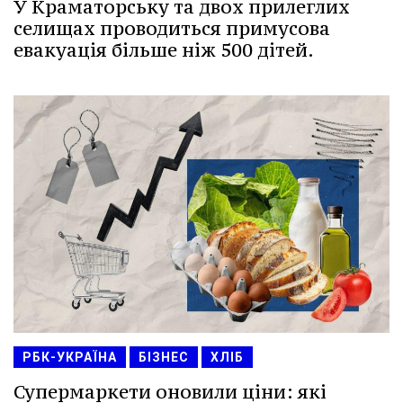
У Краматорську та двох прилеглих
селищах проводиться примусова
евакуація більше ніж 500 дітей.
РБК-УКРАЇНА
БІЗНЕС
ХЛІБ
Супермаркети оновили ціни: які