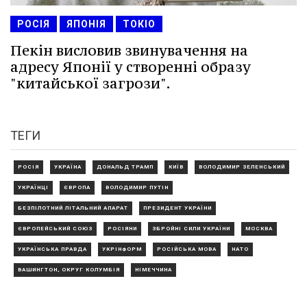
РОСІЯ
ЯПОНІЯ
ТОКІО
Пекін висловив звинувачення на
адресу Японії у створенні образу
"китайської загрози".
ТЕГИ
РОСІЯ
УКРАЇНА
ДОНАЛЬД ТРАМП
КИЇВ
ВОЛОДИМИР ЗЕЛЕНСЬКИЙ
УКРАЇНЦІ
ЄВРОПА
ВОЛОДИМИР ПУТІН
БЕЗПІЛОТНИЙ ЛІТАЛЬНИЙ АПАРАТ
ПРЕЗИДЕНТ УКРАЇНИ
ЄВРОПЕЙСЬКИЙ СОЮЗ
РОСІЯНИ
ЗБРОЙНІ СИЛИ УКРАЇНИ
МОСКВА
УКРАЇНСЬКА ПРАВДА
УКРІНФОРМ
РОСІЙСЬКА МОВА
НАТО
ВАШИНГТОН, ОКРУГ КОЛУМБІЯ
НІМЕЧЧИНА