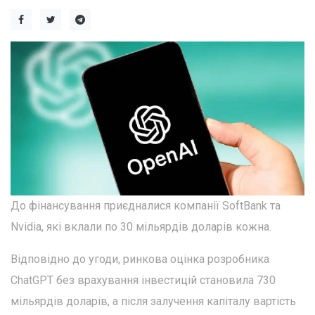
До фінансування приєдналися компанії SoftBank та
Nvidia, які вклали по 30 мільярдів доларів кожна.
Відповідно до угоди, ринкова оцінка розробника
ChatGPT без врахування інвестицій становила 730
мільярдів доларів, а після залучення капіталу вартість