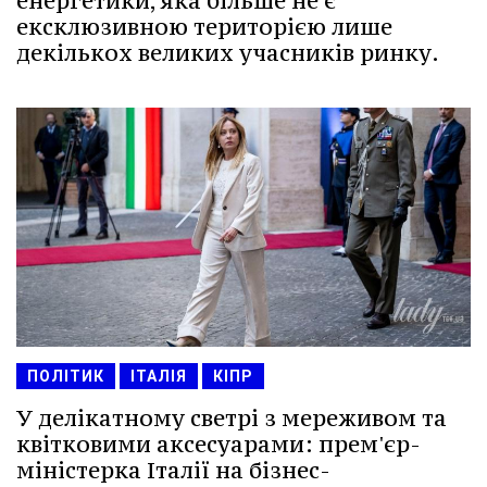
енергетики, яка більше не є
ексклюзивною територією лише
декількох великих учасників ринку.
ПОЛІТИК
ІТАЛІЯ
КІПР
У делікатному светрі з мереживом та
квітковими аксесуарами: прем'єр-
міністерка Італії на бізнес-