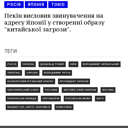
РОСІЯ
ЯПОНІЯ
ТОКІО
Пекін висловив звинувачення на
адресу Японії у створенні образу
"китайської загрози".
ТЕГИ
РОСІЯ
УКРАЇНА
ДОНАЛЬД ТРАМП
КИЇВ
ВОЛОДИМИР ЗЕЛЕНСЬКИЙ
УКРАЇНЦІ
ЄВРОПА
ВОЛОДИМИР ПУТІН
БЕЗПІЛОТНИЙ ЛІТАЛЬНИЙ АПАРАТ
ПРЕЗИДЕНТ УКРАЇНИ
ЄВРОПЕЙСЬКИЙ СОЮЗ
РОСІЯНИ
ЗБРОЙНІ СИЛИ УКРАЇНИ
МОСКВА
УКРАЇНСЬКА ПРАВДА
УКРІНФОРМ
РОСІЙСЬКА МОВА
НАТО
ВАШИНГТОН, ОКРУГ КОЛУМБІЯ
НІМЕЧЧИНА