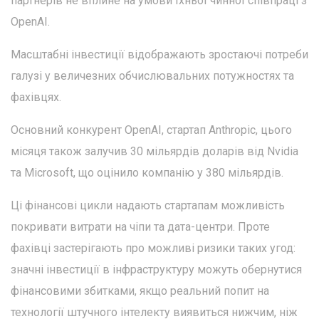
партнерів не вплине на умови їхньої чинної співпраці з
OpenAI.
Масштабні інвестиції відображають зростаючі потреби
галузі у величезних обчислювальних потужностях та
фахівцях.
Основний конкурент OpenAI, стартап Anthropic, цього
місяця також залучив 30 мільярдів доларів від Nvidia
та Microsoft, що оцінило компанію у 380 мільярдів.
Ці фінансові цикли надають стартапам можливість
покривати витрати на чіпи та дата-центри. Проте
фахівці застерігають про можливі ризики таких угод:
значні інвестиції в інфраструктуру можуть обернутися
фінансовими збитками, якщо реальний попит на
технології штучного інтелекту виявиться нижчим, ніж