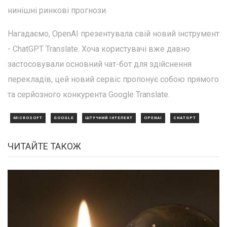
нинішні ринкові прогнози.
Нагадаємо, OpenAI презентувала свій новий інструмент
- ChatGPT Translate. Хоча користувачі вже давно
застосовували основний чат-бот для здійснення
перекладів, цей новий сервіс пропонує собою прямого
та серйозного конкурента Google Translate.
MICROSOFT
GOOGLE
ШТУЧНИЙ ІНТЕЛЕКТ
OPENAI
CHATGPT
ЧИТАЙТЕ ТАКОЖ