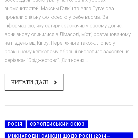
знаменитостей. Максим Галкін та Алла Пугачова
провели спільну фотосесію у себе вдома. За
інформацією, яку сатирик зазначив у своєму дописі,
вони знову опинилися в Лімасолі, місті, розташованому
на південь від Кіпру. Перегляньте також: Лопес у
розкішному квітковому вбранні висловила захоплення
серіалом "Бріджертони". Для нових...
ЧИТАТИ ДАЛІ
РОСІЯ
ЄВРОПЕЙСЬКИЙ СОЮЗ
МІЖНАРОДНІ САНКЦІЇ ЩОДО РОСІЇ (2014—