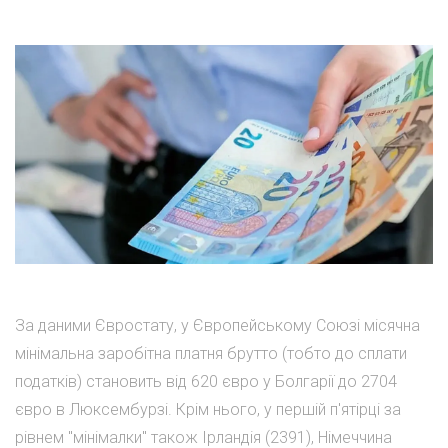
За даними Євростату, у Європейському Союзі місячна
мінімальна заробітна платня брутто (тобто до сплати
податків) становить від 620 євро у Болгарії до 2704
євро в Люксембурзі. Крім нього, у першій п'ятірці за
рівнем "мінімалки" також Ірландія (2391), Німеччина