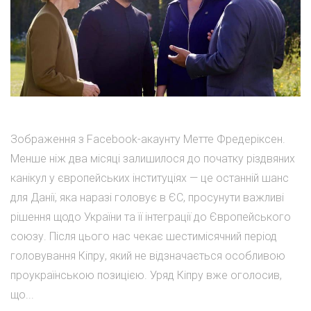
Зображення з Facebook-акаунту Метте Фредеріксен.
Менше ніж два місяці залишилося до початку різдвяних
канікул у європейських інституціях — це останній шанс
для Данії, яка наразі головує в ЄС, просунути важливі
рішення щодо України та її інтеграції до Європейського
союзу. Після цього нас чекає шестимісячний період
головування Кіпру, який не відзначається особливою
проукраїнською позицією. Уряд Кіпру вже оголосив,
що...