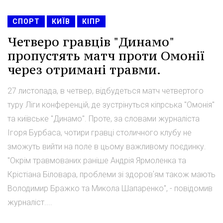
СПОРТ
КИЇВ
КІПР
Четверо гравців "Динамо"
пропустять матч проти Омонії
через отримані травми.
27 листопада, в четвер, відбудеться матч четвертого
туру Ліги конференцій, де зустрінуться кіпрська "Омонія"
та київське "Динамо". Проте, за словами журналіста
Ігоря Бурбаса, чотири гравці столичного клубу не
зможуть вийти на поле в цьому важливому поєдинку.
"Окрім травмованих раніше Андрія Ярмоленка та
Крістіана Біловара, проблеми зі здоровʼям також мають
Володимир Бражко та Микола Шапаренко", - повідомив
журналіст....