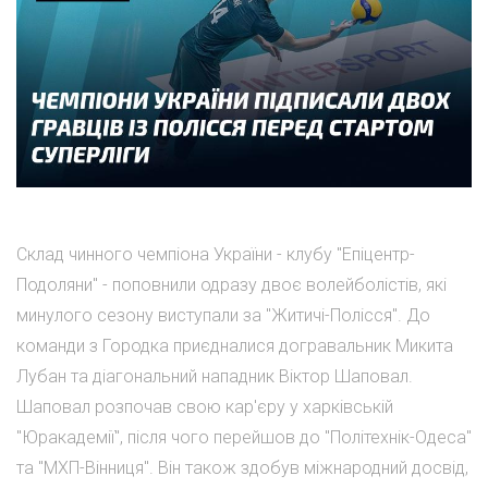
Склад чинного чемпіона України - клубу "Епіцентр-
Подоляни" - поповнили одразу двоє волейболістів, які
минулого сезону виступали за "Житичі-Полісся". До
команди з Городка приєдналися догравальник Микита
Лубан та діагональний нападник Віктор Шаповал.
Шаповал розпочав свою кар'єру у харківській
"Юракадемії", після чого перейшов до "Політехнік-Одеса"
та "МХП-Вінниця". Він також здобув міжнародний досвід,