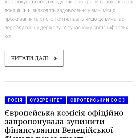
досліджувати світ, відвідуючи різні країни та захоплюючі
локації. Інші знаходять задоволення у зміні місця
проживання та стилю життя, навіть якщо це вимагає
переїзду в іншу державу. У сучасному світі "цифрових
коч...
ЧИТАТИ ДАЛІ
РОСІЯ
СУВЕРЕНІТЕТ
ЄВРОПЕЙСЬКИЙ СОЮЗ
Європейська комісія офіційно
запропонувала зупинити
фінансування Венеційської