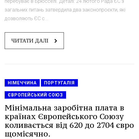
перебуває в Брюсселі. Деталі: 24 лютого Рада ЄС з
загальних питань затвердила два законопроєкти, які
дозволяють ЄС с...
ЧИТАТИ ДАЛІ
НІМЕЧЧИНА
ПОРТУГАЛІЯ
ЄВРОПЕЙСЬКИЙ СОЮЗ
Мінімальна заробітна плата в
країнах Європейського Союзу
коливається від 620 до 2704 євро
щомісячно.