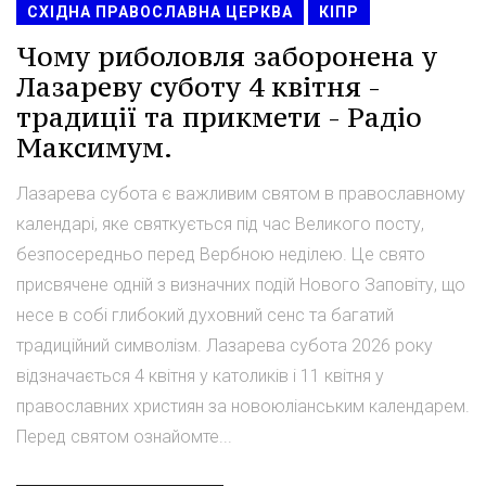
СХІДНА ПРАВОСЛАВНА ЦЕРКВА
КІПР
Чому риболовля заборонена у
Лазареву суботу 4 квітня -
традиції та прикмети - Радіо
Максимум.
Лазарева субота є важливим святом в православному
календарі, яке святкується під час Великого посту,
безпосередньо перед Вербною неділею. Це свято
присвячене одній з визначних подій Нового Заповіту, що
несе в собі глибокий духовний сенс та багатий
традиційний символізм. Лазарева субота 2026 року
відзначається 4 квітня у католиків і 11 квітня у
православних християн за новоюліанським календарем.
Перед святом ознайомте...