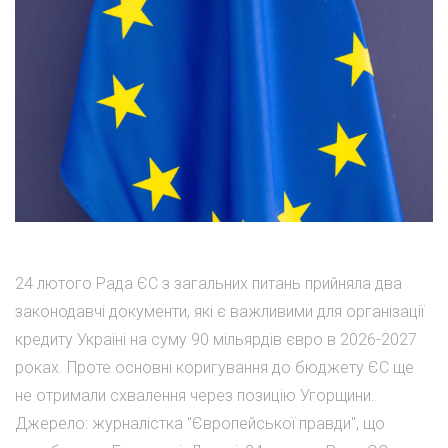
24 лютого Рада ЄС з загальних питань прийняла два
законодавчі документи, які є важливими для організації
кредиту Україні на суму 90 мільярдів євро в 2026-2027
роках. Проте основні коригування до бюджету ЄС ще
не отримали схвалення через позицію Угорщини.
Джерело: журналістка "Європейської правди", що