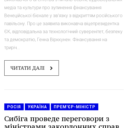
медіа та культури про зупинення фінансування
Венеційської бієнале у зв'язку з відкриттям російського
павільону. Про це заявила виконавча віцепрезидентка
ЄК, відповідальна за технологічний суверенітет, безпеку
та демократію, Генна Вірккунен. Фінансування на
триріч...
ЧИТАТИ ДАЛІ
РОСІЯ
УКРАЇНА
ПРЕМ'ЄР-МІНІСТР
Сибіга проведе переговори з
міністрами закордонних справ