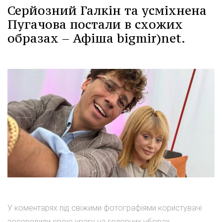
Серйозний Галкін та усміхнена
Пугачова постали в схожих
образах – Афіша bigmir)net.
У коментарях під свіжими фотографіями користувачі
зосередили свою увагу на головних уборах