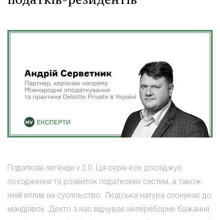
Податкові легенди v.2.0. Ця серія есе досліджує
походження та розвиток податкових систем, а також
їхній вплив на суспільство. Людська натура спонукає до
мандрівок. Дехто з нас відчуває непереборне бажання