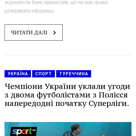
журналістів банк підкреслив, що не має права
розкривати інформаці...
ЧИТАТИ ДАЛІ
УКРАЇНА
СПОРТ
ТУРЕЧЧИНА
Чемпіони України уклали угоди
з двома футболістами з Полісся
напередодні початку Суперліги.