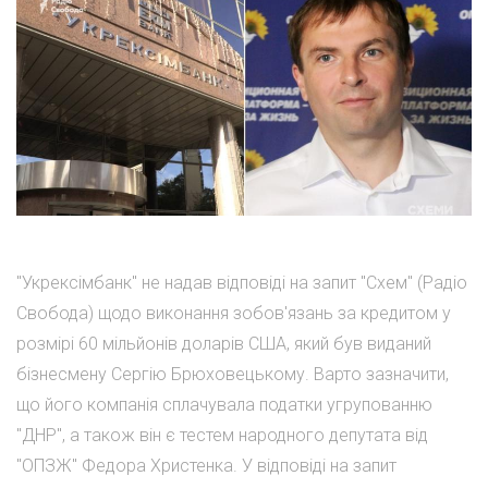
"Укрексімбанк" не надав відповіді на запит "Схем" (Радіо
Свобода) щодо виконання зобов'язань за кредитом у
розмірі 60 мільйонів доларів США, який був виданий
бізнесмену Сергію Брюховецькому. Варто зазначити,
що його компанія сплачувала податки угрупованню
"ДНР", а також він є тестем народного депутата від
"ОПЗЖ" Федора Христенка. У відповіді на запит