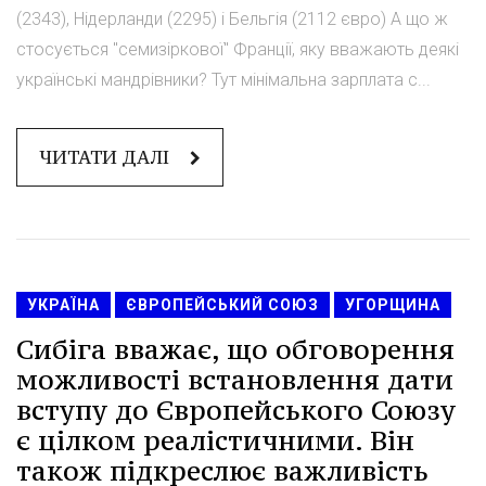
(2343), Нідерланди (2295) і Бельгія (2112 євро) А що ж
стосується "семизіркової" Франції, яку вважають деякі
українські мандрівники? Тут мінімальна зарплата с...
ЧИТАТИ ДАЛІ
УКРАЇНА
ЄВРОПЕЙСЬКИЙ СОЮЗ
УГОРЩИНА
Сибіга вважає, що обговорення
можливості встановлення дати
вступу до Європейського Союзу
є цілком реалістичними. Він
також підкреслює важливість