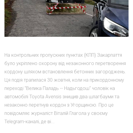
На контрольних пропускних пунктах (КПП) Закарпаття
було укріплено охорону від незаконного перетворення
кордону шляхом встановлення бетонних загороджень.
Ця подія трапилася 30 жовтня, коли на прикордонному
переході "Велика Паладь -- Надьгодош" чоловік на
автомобілі Toyota Avensis знищив два шлагбауми та
незаконно перетнув кордон з Угорщиною. Про це
повідомляє журналіст Віталій Глагола у своєму
Telegram-каналі, де ві...