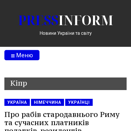
PRESS
INFORM
Новини України та світу
Меню
Кіпр
УКРАЇНА
НІМЕЧЧИНА
УКРАЇНЦІ
Про рабів стародавнього Риму
та сучасних платників
податків-резидентів