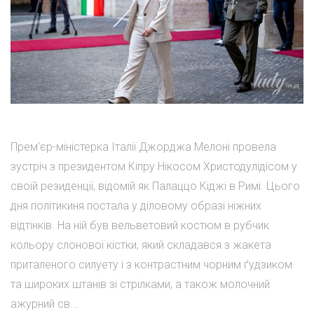
Прем'єр-міністерка Італії Джорджа Мелоні провела
зустріч з президентом Кіпру Нікосом Христодулідісом у
своїй резиденції, відомій як Палаццо Кіджі в Римі. Цього
дня політикиня постала у діловому образі ніжних
відтінків. На ній був вельветовий костюм в рубчик
кольору слонової кістки, який складався з жакета
приталеного силуету і з контрастним чорним ґудзиком
та широких штанів зі стрілками, а також молочний
ажурний св...