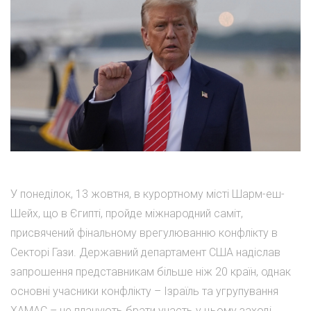
У понеділок, 13 жовтня, в курортному місті Шарм-еш-
Шейх, що в Єгипті, пройде міжнародний саміт,
присвячений фінальному врегулюванню конфлікту в
Секторі Гази. Державний департамент США надіслав
запрошення представникам більше ніж 20 країн, однак
основні учасники конфлікту – Ізраїль та угрупування
ХАМАС – не планують брати участь у цьому заході.