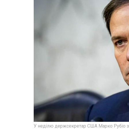
У неділю держсекретар США Марко Рубіо з