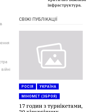
інфраструктура.
СВІЖІ ПУБЛІКАЦІЇ
ав
чення
стра
 війні
РОСІЯ
УКРАЇНА
МІНОМЕТ (ЗБРОЯ)
17 годин з турнікетами,
20 хірургічних