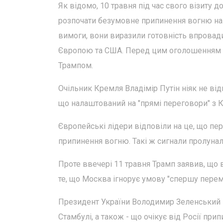
Як відомо, 10 травня під час свого візиту д
розпочати безумовне припинення вогню на те
вимоги, вони виразили готовність впровадит
Європою та США. Перед цим оголошенням 
Трампом.
Очільник Кремля Владімір Путін ніяк не від
що налаштований на "прямі переговори" з К
Європейські лідери відповіли на це, що пер
припинення вогню. Такі ж сигнали пролунал
Проте ввечері 11 травня Трамп заявив, що в
те, що Москва ігнорує умову "спершу переми
Президент України Володимир Зеленський пі
Стамбулі, а також - що очікує від Росії прип