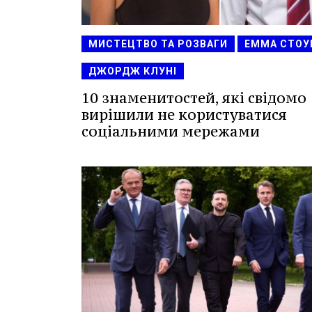
МИСТЕЦТВО ТА РОЗВАГИ
ЕММА СТОУ
ДЖОРДЖ КЛУНІ
10 знаменитостей, які свідомо
вирішили не користуватися
соціальними мережами