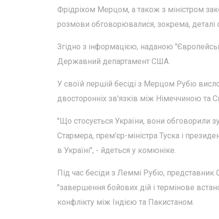
Фрідріхом Мерцом, а також з міністром зак
розмови обговорювалися, зокрема, деталі с
Згідно з інформацією, наданою "Європейськ
Державний департамент США.
У своїй першій бесіді з Мерцом Рубіо вис
двосторонніх зв'язків між Німеччиною та 
"Що стосується України, вони обговорили зу
Стармера, прем'єр-міністра Туска і президе
в Україні", - йдеться у комюніке.
Під час бесіди з Леммі Рубіо, представник
"завершення бойових дій і термінове встан
конфлікту між Індією та Пакистаном.