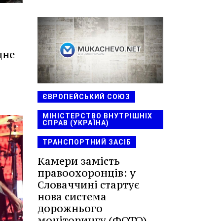
дне
ЄВРОПЕЙСЬКИЙ СОЮЗ
МІНІСТЕРСТВО ВНУТРІШНІХ
СПРАВ (УКРАЇНА)
ТРАНСПОРТНИЙ ЗАСІБ
Камери замість
правоохоронців: у
Словаччині стартує
нова система
дорожнього
моніторингу (ФОТО)