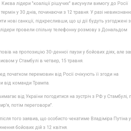
о Києва лідери "коаліції рішучих" висунули вимогу до Росії
рмін у 30 днів, починаючи з 12 травня. У разі невиконання
и нові санкції, підкресливши, що ці дії будуть узгоджені з
лідери провели спільну телефонну розмову з Дональдом
повів на пропозицію 30-денної паузи у бойових діях, але за
иєвом у Стамбулі в четвер, 15 травня.
ед початком перемовин від Росії очікують її згоди на
и від команди Трампа.
имагає від України погодитися на зустріч з РФ у Стамбулі, 
р'я, потім переговори".
сля того заявив, що особисто чекатиме Владіміра Путіна у
инення бойових дій з 12 квітня.