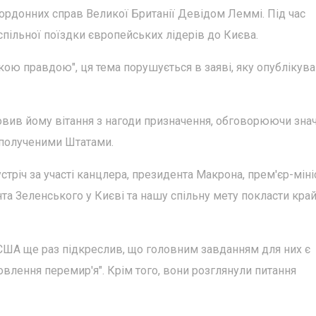
ордонних справ Великої Британії Девідом Леммі. Під час
пільної поїздки європейських лідерів до Києва.
ою правдою", ця тема порушується в заяві, яку опублікув
ловив йому вітання з нагоди призначення, обговорюючи зна
Сполученими Штатами.
стріч за участі канцлера, президента Макрона, прем'єр-міні
нта Зеленського у Києві та нашу спільну мету покласти край
 США ще раз підкреслив, що головним завданням для них є
овлення перемир'я". Крім того, вони розглянули питання