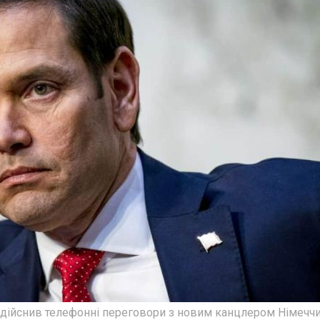
дійснив телефонні переговори з новим канцлером Німечч