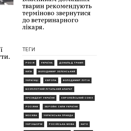
тварин рекомендують
терміново звернутися
до ветеринарного
лікаря.
ї
ТЕГИ
ти.
РОСІЯ
УКРАЇНА
ДОНАЛЬД ТРАМП
КИЇВ
ВОЛОДИМИР ЗЕЛЕНСЬКИЙ
УКРАЇНЦІ
ЄВРОПА
ВОЛОДИМИР ПУТІН
БЕЗПІЛОТНИЙ ЛІТАЛЬНИЙ АПАРАТ
ПРЕЗИДЕНТ УКРАЇНИ
ЄВРОПЕЙСЬКИЙ СОЮЗ
РОСІЯНИ
ЗБРОЙНІ СИЛИ УКРАЇНИ
МОСКВА
УКРАЇНСЬКА ПРАВДА
УКРІНФОРМ
РОСІЙСЬКА МОВА
НАТО