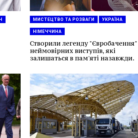
Н
МИСТЕЦТВО ТА РОЗВАГИ
УКРАЇНА
НІМЕЧЧИНА
Створили легенду "Євробачення"
неймовірних виступів, які
залишаться в пам'яті назавжди.