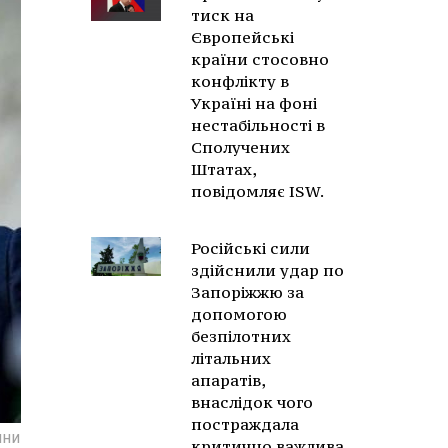
тиск на
Європейські
країни стосовно
конфлікту в
Україні на фоні
нестабільності в
Сполучених
Штатах,
повідомляє ISW.
Російські сили
здійснили удар по
Запоріжжю за
допомогою
безпілотних
літальних
апаратів,
внаслідок чого
постраждала
ини
критично важлива