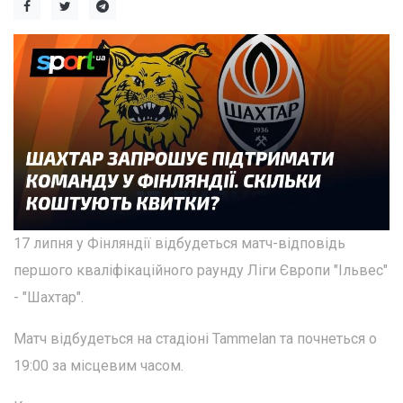
17 липня у Фінляндії відбудеться матч-відповідь
першого кваліфікаційного раунду Ліги Європи "Ільвес"
- "Шахтар".
Матч відбудеться на стадіоні Tammelan та почнеться о
19:00 за місцевим часом.