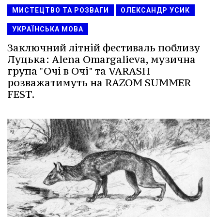
МИСТЕЦТВО ТА РОЗВАГИ
ОЛЕКСАНДР УСИК
УКРАЇНСЬКА МОВА
Заключний літній фестиваль поблизу
Луцька: Alena Omargalieva, музична
група "Очі в Очі" та VARASH
розважатимуть на RAZOM SUMMER
FEST.