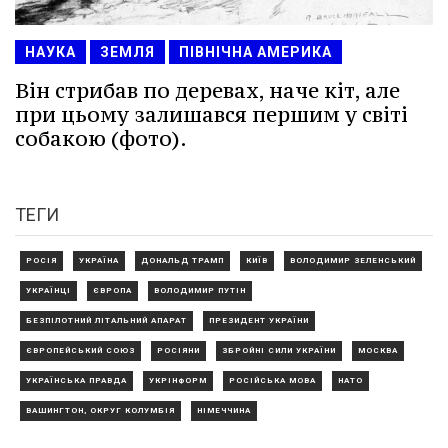
НАУКА
ЗЕМЛЯ
ПІВНІЧНА АМЕРИКА
Він стрибав по деревах, наче кіт, але
при цьому залишався першим у світі
собакою (фото).
ТЕГИ
РОСІЯ
УКРАЇНА
ДОНАЛЬД ТРАМП
КИЇВ
ВОЛОДИМИР ЗЕЛЕНСЬКИЙ
УКРАЇНЦІ
ЄВРОПА
ВОЛОДИМИР ПУТІН
БЕЗПІЛОТНИЙ ЛІТАЛЬНИЙ АПАРАТ
ПРЕЗИДЕНТ УКРАЇНИ
ЄВРОПЕЙСЬКИЙ СОЮЗ
РОСІЯНИ
ЗБРОЙНІ СИЛИ УКРАЇНИ
МОСКВА
УКРАЇНСЬКА ПРАВДА
УКРІНФОРМ
РОСІЙСЬКА МОВА
НАТО
ВАШИНГТОН, ОКРУГ КОЛУМБІЯ
НІМЕЧЧИНА