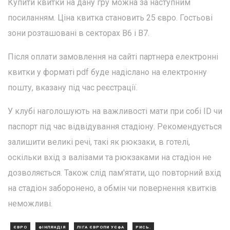
Купити квитки на дану гру можна за наступним
посиланням. Ціна квитка становить 25 євро. Гостьові
зони розташовані в секторах В6 і В7.
Після оплати замовлення на сайті партнера електронні
квитки у форматі pdf буде надіслано на електронну
пошту, вказану під час реєстрації.
У клубі наголошують на важливості мати при собі ID чи
паспорт під час відвідування стадіону. Рекомендується
залишити великі речі, такі як рюкзаки, в готелі,
оскільки вхід з валізами та рюкзаками на стадіон не
дозволяється. Також слід пам'ятати, що повторний вхід
на стадіон заборонено, а обмін чи повернення квитків
неможливі.
ЄВРО
ФІНЛЯНДІЯ
ЛІГА ЄВРОПИ УЄФА
РИСЬ.