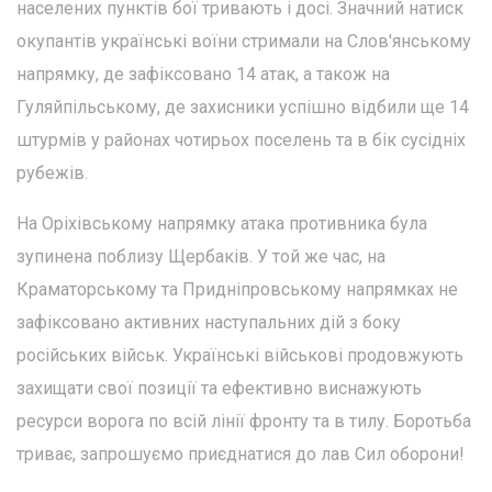
населених пунктів бої тривають і досі. Значний натиск
окупантів українські воїни стримали на Слов'янському
напрямку, де зафіксовано 14 атак, а також на
Гуляйпільському, де захисники успішно відбили ще 14
штурмів у районах чотирьох поселень та в бік сусідніх
рубежів.
На Оріхівському напрямку атака противника була
зупинена поблизу Щербаків. У той же час, на
Краматорському та Придніпровському напрямках не
зафіксовано активних наступальних дій з боку
російських військ. Українські військові продовжують
захищати свої позиції та ефективно виснажують
ресурси ворога по всій лінії фронту та в тилу. Боротьба
триває, запрошуємо приєднатися до лав Сил оборони!