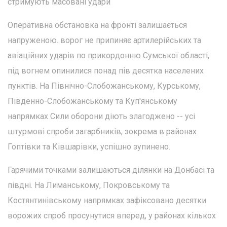
стримують масовані удари
Оперативна обстановка на фронті залишається
напруженою. ворог не припиняє артилерійських та
авіаційних ударів по прикордонню Сумської області,
під вогнем опинилися понад пів десятка населених
пунктів. На Північно-Слобожанському, Курському,
Південно-Слобожанському та Куп'янському
напрямках Сили оборони діють злагоджено -- усі
штурмові спроби загарбників, зокрема в районах
Гоптівки та Ківшарівки, успішно зупинено.
Гарячими точками залишаються ділянки на Донбасі та
півдні. На Лиманському, Покровському та
Костянтинівському напрямках зафіксовано десятки
ворожих спроб просунутися вперед, у районах кількох