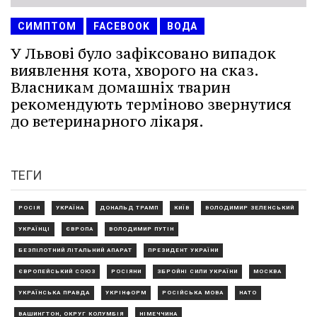
СИМПТОМ
FACEBOOK
ВОДА
У Львові було зафіксовано випадок
виявлення кота, хворого на сказ.
Власникам домашніх тварин
рекомендують терміново звернутися
до ветеринарного лікаря.
ТЕГИ
РОСІЯ
УКРАЇНА
ДОНАЛЬД ТРАМП
КИЇВ
ВОЛОДИМИР ЗЕЛЕНСЬКИЙ
УКРАЇНЦІ
ЄВРОПА
ВОЛОДИМИР ПУТІН
БЕЗПІЛОТНИЙ ЛІТАЛЬНИЙ АПАРАТ
ПРЕЗИДЕНТ УКРАЇНИ
ЄВРОПЕЙСЬКИЙ СОЮЗ
РОСІЯНИ
ЗБРОЙНІ СИЛИ УКРАЇНИ
МОСКВА
УКРАЇНСЬКА ПРАВДА
УКРІНФОРМ
РОСІЙСЬКА МОВА
НАТО
ВАШИНГТОН, ОКРУГ КОЛУМБІЯ
НІМЕЧЧИНА