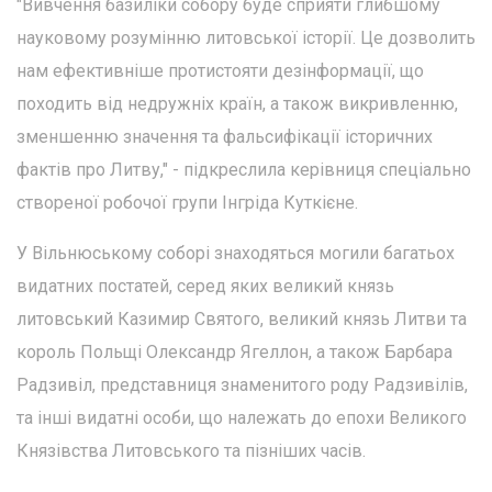
"Вивчення базиліки собору буде сприяти глибшому
науковому розумінню литовської історії. Це дозволить
нам ефективніше протистояти дезінформації, що
походить від недружніх країн, а також викривленню,
зменшенню значення та фальсифікації історичних
фактів про Литву," - підкреслила керівниця спеціально
створеної робочої групи Інгріда Куткієне.
У Вільнюському соборі знаходяться могили багатьох
видатних постатей, серед яких великий князь
литовський Казимир Святого, великий князь Литви та
король Польщі Олександр Ягеллон, а також Барбара
Радзивіл, представниця знаменитого роду Радзивілів,
та інші видатні особи, що належать до епохи Великого
Князівства Литовського та пізніших часів.