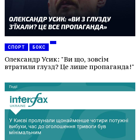
СПОРТ
БОКС
Олександр Усик: "Ви що, зовсім
втратили глузд? Це лише пропаганда!"