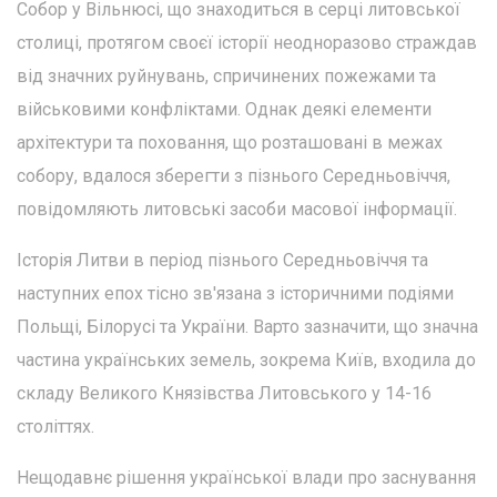
Собор у Вільнюсі, що знаходиться в серці литовської
столиці, протягом своєї історії неодноразово страждав
від значних руйнувань, спричинених пожежами та
військовими конфліктами. Однак деякі елементи
архітектури та поховання, що розташовані в межах
собору, вдалося зберегти з пізнього Середньовіччя,
повідомляють литовські засоби масової інформації.
Історія Литви в період пізнього Середньовіччя та
наступних епох тісно зв'язана з історичними подіями
Польщі, Білорусі та України. Варто зазначити, що значна
частина українських земель, зокрема Київ, входила до
складу Великого Князівства Литовського у 14-16
століттях.
Нещодавнє рішення української влади про заснування