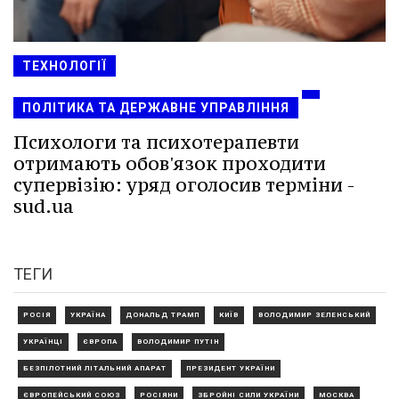
ТЕХНОЛОГІЇ
ПОЛІТИКА ТА ДЕРЖАВНЕ УПРАВЛІННЯ
Психологи та психотерапевти
отримають обов'язок проходити
супервізію: уряд оголосив терміни -
sud.ua
ТЕГИ
РОСІЯ
УКРАЇНА
ДОНАЛЬД ТРАМП
КИЇВ
ВОЛОДИМИР ЗЕЛЕНСЬКИЙ
УКРАЇНЦІ
ЄВРОПА
ВОЛОДИМИР ПУТІН
БЕЗПІЛОТНИЙ ЛІТАЛЬНИЙ АПАРАТ
ПРЕЗИДЕНТ УКРАЇНИ
ЄВРОПЕЙСЬКИЙ СОЮЗ
РОСІЯНИ
ЗБРОЙНІ СИЛИ УКРАЇНИ
МОСКВА