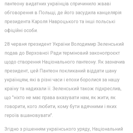
пантеону видатних українців спричинило жваві
обговорення в Польщі, де його засудила канцелярія
президента Кароля Навроцького та інші польські
офіційні особи.
28 червня президент України Володимир Зеленський
подав до Верховної Ради терміновий законопроєкт
щодо створення Національного пантеону. Як зазначив
президент, цей Пантеон покликаний віддати шану
українцям, які в різні часи і епохи боролися за нашу
країну та надихали її. Зеленський також підкреслив,
що "ніхто не має права вказувати нам, як жити, як
говорити, кого любити, кому бути вдячними і яких
героїв вшановувати".
Згідно з рішенням українського уряду, Національний