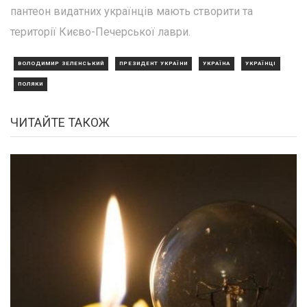
пантеон видатних українців мають створити та
території Києво-Печерської лаври.
ВОЛОДИМИР ЗЕЛЕНСЬКИЙ
ПРЕЗИДЕНТ УКРАЇНИ
УКРАЇНА
УКРАЇНЦІ
ПОЛЯКИ
ЧИТАЙТЕ ТАКОЖ