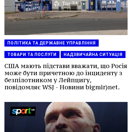
ПОЛІТИКА ТА ДЕРЖАВНЕ УПРАВЛІННЯ
ТОВАРИ ТА ПОСЛУГИ
НАДЗВИЧАЙНА СИТУАЦІЯ
США мають підстави вважати, що Росія
може бути причетною до інциденту з
безпілотником у Лейпцигу,
повідомляє WSJ - Новини bigmir)net.