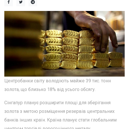
Центробанки світу володіють майже 39 тис. тонн
золота, що близько 18% від усього обсягу.
Сінгапур планує розширити площі для зберігання
золота з метою розміщення резервів центральних
банків інших країн. Країна планує стати глобальним
центром торгівлі дорогоцінного металу.