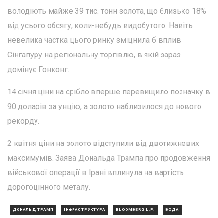
володіють майже 39 тис. тонн золота, що близько 18%
від усього обсягу, коли-небудь видобутого. Навіть
невелика частка цього ринку зміцнила б вплив
Сінгапуру на регіональну торгівлю, в якій зараз
домінує Гонконг.
14 січня ціни на срібло вперше перевищило позначку в
90 доларів за унцію, а золото наблизилося до нового
рекорду.
2 квітня ціни на золото відступили від двотижневих
максимумів. Заява Дональда Трампа про продовження
військової операції в Ірані вплинула на вартість
дорогоцінного металу.
ДОНАЛЬД ТРАМП
ІНФРАСТРУКТУРА
BLOOMBERG L.P.
ВОДА