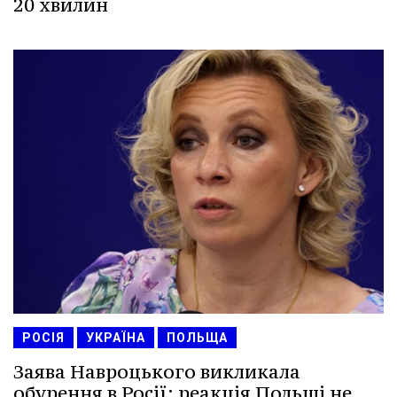
20 хвилин
РОСІЯ
УКРАЇНА
ПОЛЬЩА
Заява Навроцького викликала
обурення в Росії: реакція Польщі не