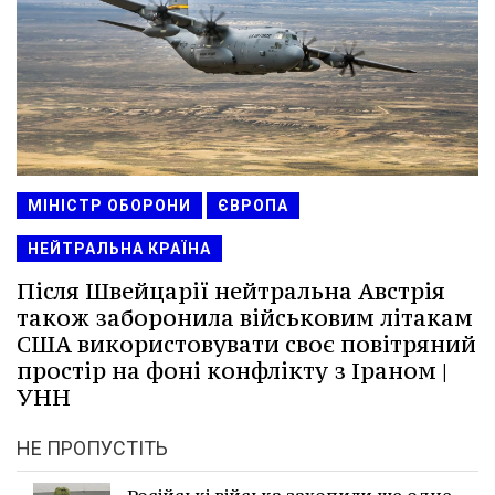
МІНІСТР ОБОРОНИ
ЄВРОПА
НЕЙТРАЛЬНА КРАЇНА
Після Швейцарії нейтральна Австрія
також заборонила військовим літакам
США використовувати своє повітряний
простір на фоні конфлікту з Іраном |
УНН
НЕ ПРОПУСТІТЬ
Російські війська захопили ще одне