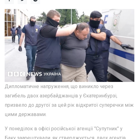
Дипломатичне напруження, що виникло через
загибель двох азербайджанців у Єкатеринбурзі,
призвело до другої за цей рік відкритої суперечки між
цими державами.
У понеділок в офісі російської агенції "Супутник" у
Баку заарештували, як стверджується, двох агентів