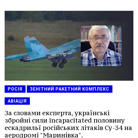
РОСІЯ
ЗЕНІТНИЙ РАКЕТНИЙ КОМПЛЕКС
АВІАЦІЯ
За словами експерта, українські
збройні сили incapacitated половину
ескадрильї російських літаків Су-34 на
аеродромі "Маринівка".