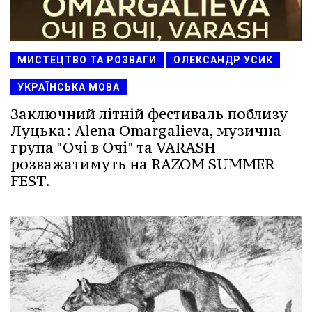
МИСТЕЦТВО ТА РОЗВАГИ
ОЛЕКСАНДР УСИК
УКРАЇНСЬКА МОВА
Заключний літній фестиваль поблизу
Луцька: Alena Omargalieva, музична
група "Очі в Очі" та VARASH
розважатимуть на RAZOM SUMMER
FEST.