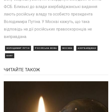
ФСБ. Близькі до влади азербайджанські видання
лають російську владу та особисто президента
Володимира Путіна. У Москві кажуть, що така
відповідь на дії російських правоохоронців не
виправдана.
ВОЛОДИМИР ПУТІН
РОСІЙСЬКА МОВА
МОСКВА
АЗЕРБАЙДЖАН
БАКУ
ЧИТАЙТЕ ТАКОЖ