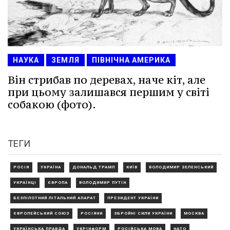
НАУКА
ЗЕМЛЯ
ПІВНІЧНА АМЕРИКА
Він стрибав по деревах, наче кіт, але
при цьому залишався першим у світі
собакою (фото).
ТЕГИ
РОСІЯ
УКРАЇНА
ДОНАЛЬД ТРАМП
КИЇВ
ВОЛОДИМИР ЗЕЛЕНСЬКИЙ
УКРАЇНЦІ
ЄВРОПА
ВОЛОДИМИР ПУТІН
БЕЗПІЛОТНИЙ ЛІТАЛЬНИЙ АПАРАТ
ПРЕЗИДЕНТ УКРАЇНИ
ЄВРОПЕЙСЬКИЙ СОЮЗ
РОСІЯНИ
ЗБРОЙНІ СИЛИ УКРАЇНИ
МОСКВА
УКРАЇНСЬКА ПРАВДА
УКРІНФОРМ
РОСІЙСЬКА МОВА
НАТО