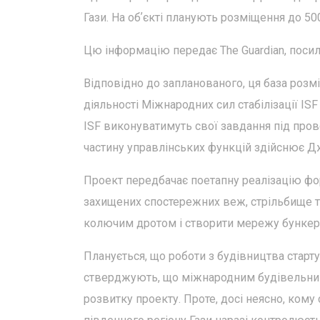
Гази. На обʼєкті планують розміщення до 500
Цю інформацію передає The Guardian, поси
Відповідно до запланованого, ця база розмі
діяльності Міжнародних сил стабілізації IS
ISF виконуватимуть свої завдання під про
частину управлінських функцій здійснює 
Проект передбачає поетапну реалізацію фо
захищених спостережних веж, стрільбище та
колючим дротом і створити мережу бункер
Планується, що роботи з будівництва старту
стверджують, що міжнародним будівельни
розвитку проекту. Проте, досі неясно, кому