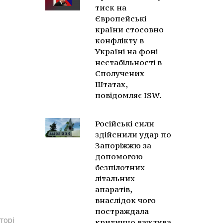
тиск на
Європейські
країни стосовно
конфлікту в
Україні на фоні
нестабільності в
Сполучених
Штатах,
повідомляє ISW.
Російські сили
здійснили удар по
Запоріжжю за
допомогою
безпілотних
літальних
апаратів,
внаслідок чого
постраждала
торі
критично важлива