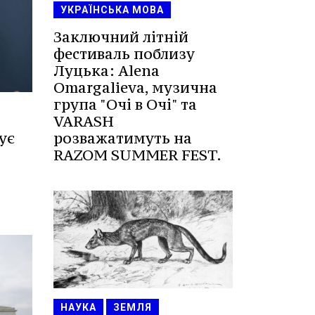
УКРАЇНСЬКА МОВА
Заключний літній
фестиваль поблизу
Луцька: Alena
Omargalieva, музична
група "Очі в Очі" та
VARASH
розважатимуть на
ує
RAZOM SUMMER FEST.
НАУКА
ЗЕМЛЯ