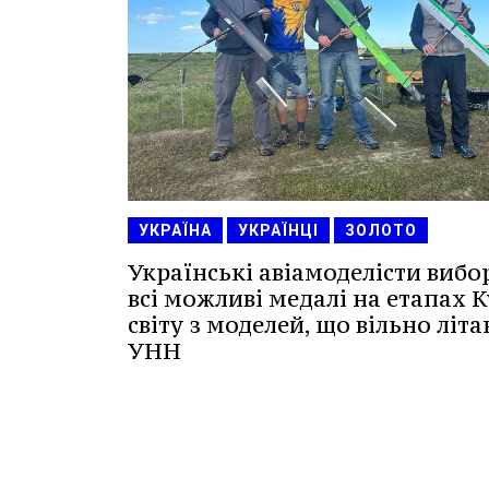
УКРАЇНА
УКРАЇНЦІ
ЗОЛОТО
Українські авіамоделісти вибо
всі можливі медалі на етапах 
світу з моделей, що вільно літа
УНН