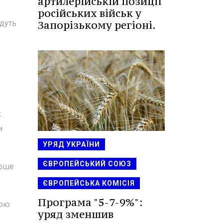
артилерійській позиції
російських військ у
Запорізькому регіоні.
удуть
к
и
УРЯД УКРАЇНИ
ЄВРОПЕЙСЬКИЙ СОЮЗ
ерше
ЄВРОПЕЙСЬКА КОМІСІЯ
Програма "5-7-9%":
вою
уряд зменшив