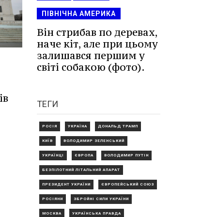
ПІВНІЧНА АМЕРИКА
Він стрибав по деревах,
наче кіт, але при цьому
залишався першим у
світі собакою (фото).
ів
ТЕГИ
РОСІЯ
УКРАЇНА
ДОНАЛЬД ТРАМП
КИЇВ
ВОЛОДИМИР ЗЕЛЕНСЬКИЙ
УКРАЇНЦІ
ЄВРОПА
ВОЛОДИМИР ПУТІН
БЕЗПІЛОТНИЙ ЛІТАЛЬНИЙ АПАРАТ
ПРЕЗИДЕНТ УКРАЇНИ
ЄВРОПЕЙСЬКИЙ СОЮЗ
РОСІЯНИ
ЗБРОЙНІ СИЛИ УКРАЇНИ
МОСКВА
УКРАЇНСЬКА ПРАВДА