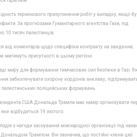
ся Ізраїлем.
ідність термінового призупинення робіт у випадку, якщо б
факти. За прогнозами Гуманітарного агентства Гази, під
о 10 тисяч палестинців.
ся від коментарів щодо специфіки контракту на зведення,
е матимуть присутності в цьому регіоні.
і миру для формування тимчасових сил безпеки в Газі. Я
ання забезпечувати охорону кордонів анклаву, підтримуват
і палестинських поліцейських формувань.
президента США Дональда Трампа має намір організувати п
, яке відбудеться 19 лютого.
подія з нагоди заснування міжнародної організації під наз
 Дональдом Трампом. Він зазначив, що постійні члени цієї