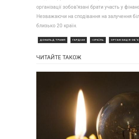
організації зобов'язані брати участь у фіна
Незважаючи на сподівання на залучення біл
близько 20 країн.
ДОНАЛЬД ТРАМП
ГАРДІАН
ІЗРАЇЛЬ
ОРГАНІЗАЦІЯ ОБ'
ЧИТАЙТЕ ТАКОЖ