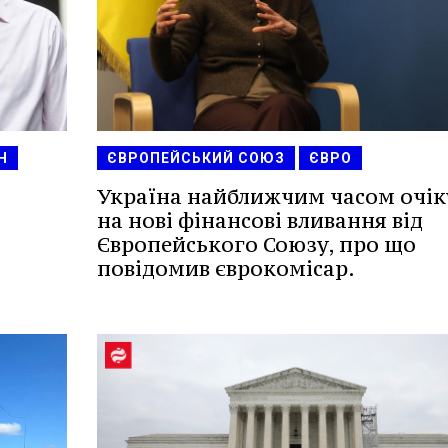
Н
ЄВРОПЕЙСЬКИЙ СОЮЗ
ЄВРО
Україна найближчим часом очік
на нові фінансові вливання від
Європейського Союзу, про що
повідомив єврокомісар.