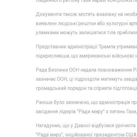
південного регіону Гази наразі контролюєть
Документи також містять вказівку на необх
виявлені людські рештки або культурні арте
уламками можуть залишатися тіла приблизн
Представник адміністрації Трампа утримав
підкресливши, що американські військові н
Рада Безпеки ООН надала повноваження Рад
зазначає ООН, ці підрозділи матимуть завд
громадський порядок та сприяти підготовц
Раніше було зазначено, що адміністрація 
засідання лідерів "Ради миру" з питань Гази
Нагадуємо, що у Давосі відбулася урочиста 
"Рада миру", ініційованої президентом США