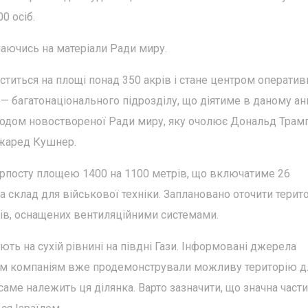
0 осіб.
лаючись на матеріали Ради миру.
ститься на площі понад 350 акрів і стане центром оператив
F — багатонаціонального підрозділу, що діятиме в даному ан
водом новоствореної Ради миру, яку очолює Дональд Трамп
Джаред Кушнер.
рпосту площею 1400 на 1100 метрів, що включатиме 26
 склад для військової техніки. Заплановано оточити терит
ів, оснащених вентиляційними системами.
ють на сухій рівнині на півдні Гази. Інформовані джерела
м компаніям вже продемонстрували можливу територію д
 саме належить ця ділянка. Варто зазначити, що значна част