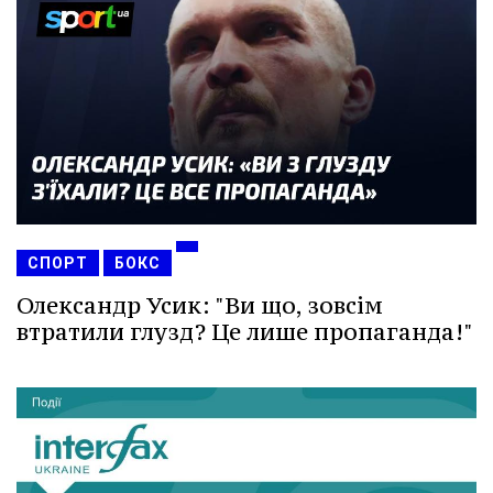
СПОРТ
БОКС
Олександр Усик: "Ви що, зовсім
втратили глузд? Це лише пропаганда!"