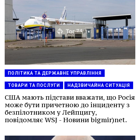
ПОЛІТИКА ТА ДЕРЖАВНЕ УПРАВЛІННЯ
ТОВАРИ ТА ПОСЛУГИ
НАДЗВИЧАЙНА СИТУАЦІЯ
США мають підстави вважати, що Росія
може бути причетною до інциденту з
безпілотником у Лейпцигу,
повідомляє WSJ - Новини bigmir)net.