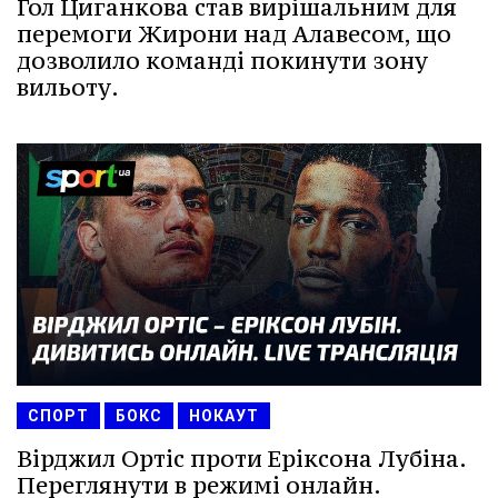
Гол Циганкова став вирішальним для
перемоги Жирони над Алавесом, що
дозволило команді покинути зону
вильоту.
СПОРТ
БОКС
НОКАУТ
Вірджил Ортіс проти Еріксона Лубіна.
Переглянути в режимі онлайн.