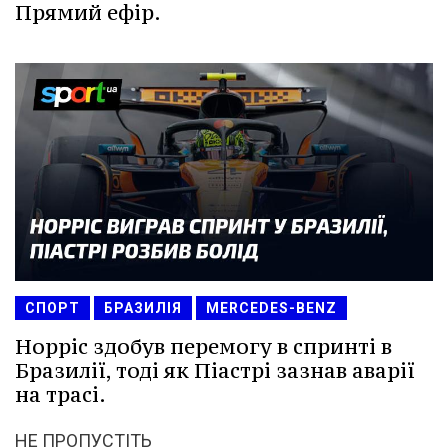
Прямий ефір.
СПОРТ
БРАЗИЛІЯ
MERCEDES-BENZ
Норріс здобув перемогу в спринті в
Бразилії, тоді як Піастрі зазнав аварії
на трасі.
НЕ ПРОПУСТІТЬ