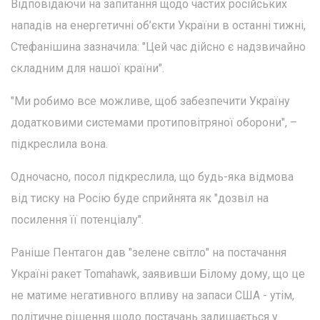
Відповідаючи на запитання щодо частих російських
нападів на енергетичні об’єкти України в останні тижні,
Стефанішина зазначила: "Цей час дійсно є надзвичайно
складним для нашої країни".
"Ми робимо все можливе, щоб забезпечити Україну
додатковими системами протиповітряної оборони", –
підкреслила вона.
Одночасно, посол підкреслила, що будь-яка відмова
від тиску на Росію буде сприйнята як "дозвіл на
посилення її потенціалу".
Раніше Пентагон дав "зелене світло" на постачання
Україні ракет Tomahawk, заявивши Білому дому, що це
не матиме негативного впливу на запаси США - утім,
політичне рішення щодо постачань залишається у