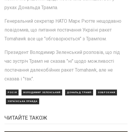
руках Дональда Трампа.
Генеральний секретар НАТО Марк Рютте нещодавно
повідомив, що питання постачання Україні ракет
Tomahawk все ще "обговорюється" з Трампом.
Президент Володимир Зеленський розповів, що під
час зустріч Трамп не сказав "ні" щодо можливості
постачання далекобійних ракет Tomahawk, але не
сказав і "так".
РОСІЯ
ВОЛОДИМИР ЗЕЛЕНСЬКИЙ
ДОНАЛЬД ТРАМП
ОЗБРОЄННЯ
УКРАЇНСЬКА ПРАВДА
ЧИТАЙТЕ ТАКОЖ