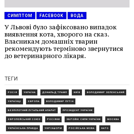
СИМПТОМ
FACEBOOK
ВОДА
У Львові було зафіксовано випадок
виявлення кота, хворого на сказ.
Власникам домашніх тварин
рекомендують терміново звернутися
до ветеринарного лікаря.
ТЕГИ
РОСІЯ
УКРАЇНА
ДОНАЛЬД ТРАМП
КИЇВ
ВОЛОДИМИР ЗЕЛЕНСЬКИЙ
УКРАЇНЦІ
ЄВРОПА
ВОЛОДИМИР ПУТІН
БЕЗПІЛОТНИЙ ЛІТАЛЬНИЙ АПАРАТ
ПРЕЗИДЕНТ УКРАЇНИ
ЄВРОПЕЙСЬКИЙ СОЮЗ
РОСІЯНИ
ЗБРОЙНІ СИЛИ УКРАЇНИ
МОСКВА
УКРАЇНСЬКА ПРАВДА
УКРІНФОРМ
РОСІЙСЬКА МОВА
НАТО