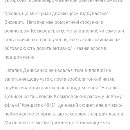
акторкою та режисером виникли романтичні симпатії.
"Схоже, що між цими двома щось відбувається.
Виходить, Наталка має романтичні стосунки з
режисером Комаровським. Не впевнений, чи саме він
став причиною її розлучення, але в колі знайомих це
обговорюють досить активно," - зазначалося в
повідомленні.
Наталка Денисенко не надала чіткої відповіді на
запитання щодо чуток, проте зробила тонкий натяк,
опублікувавши оригінальне повідомлення: "Наталка
Денисенко та Олексій Комаровський разом у новому
фільмі "Хрещатик 48/2". Це новий сюжет, але з тією ж
неймовірною енергією, що захоплює з перших кадрів.
Ми більше не могли тримати це в таємниці - час