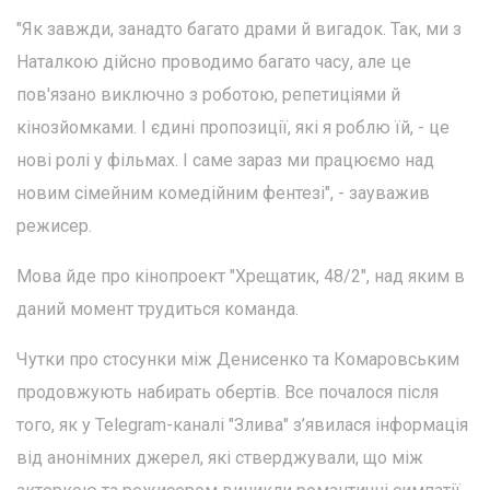
"Як завжди, занадто багато драми й вигадок. Так, ми з
Наталкою дійсно проводимо багато часу, але це
пов'язано виключно з роботою, репетиціями й
кінозйомками. І єдині пропозиції, які я роблю їй, - це
нові ролі у фільмах. І саме зараз ми працюємо над
новим сімейним комедійним фентезі", - зауважив
режисер.
Мова йде про кінопроект "Хрещатик, 48/2", над яким в
даний момент трудиться команда.
Чутки про стосунки між Денисенко та Комаровським
продовжують набирать обертів. Все почалося після
того, як у Telegram-каналі "Злива" з’явилася інформація
від анонімних джерел, які стверджували, що між