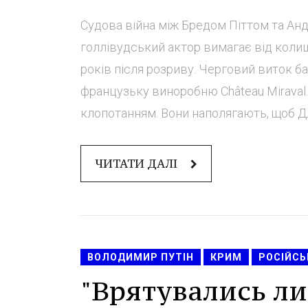
Судова війна між Бредом Піттом та Ан
голлівудський актор вимагає від колиш
років після розриву. Черговий виток б
французьку виноробню Château Miraval
клопотанням. Вони наполягають, щоб Дж
ЧИТАТИ ДАЛІ
ВОЛОДИМИР ПУТІН
КРИМ
РОСІЙСЬ
"Врятувались ли