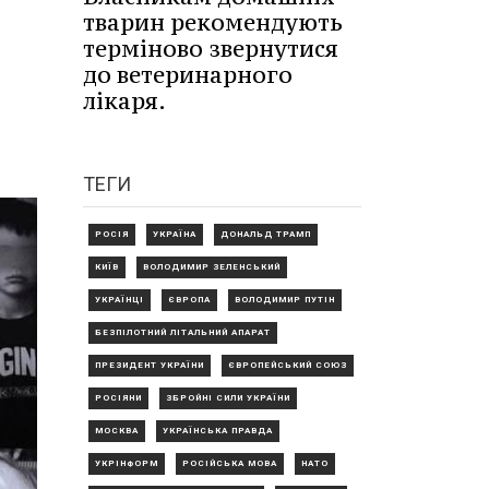
тварин рекомендують
терміново звернутися
до ветеринарного
лікаря.
ТЕГИ
РОСІЯ
УКРАЇНА
ДОНАЛЬД ТРАМП
КИЇВ
ВОЛОДИМИР ЗЕЛЕНСЬКИЙ
УКРАЇНЦІ
ЄВРОПА
ВОЛОДИМИР ПУТІН
БЕЗПІЛОТНИЙ ЛІТАЛЬНИЙ АПАРАТ
ПРЕЗИДЕНТ УКРАЇНИ
ЄВРОПЕЙСЬКИЙ СОЮЗ
РОСІЯНИ
ЗБРОЙНІ СИЛИ УКРАЇНИ
МОСКВА
УКРАЇНСЬКА ПРАВДА
УКРІНФОРМ
РОСІЙСЬКА МОВА
НАТО