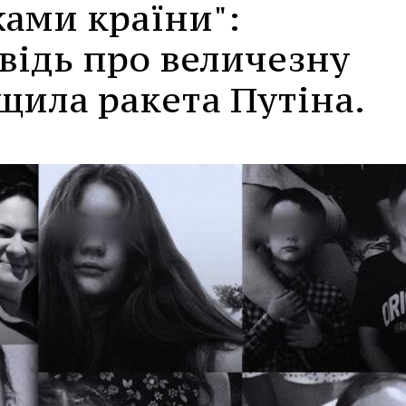
жами країни":
відь про величезну
щила ракета Путіна.