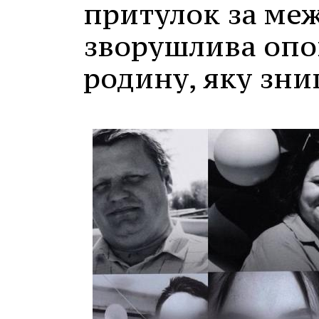
притулок за ме
зворушлива опо
родину, яку зни