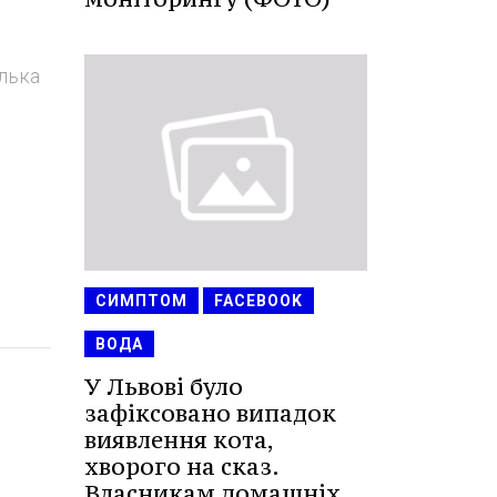
ілька
СИМПТОМ
FACEBOOK
ВОДА
У Львові було
зафіксовано випадок
виявлення кота,
хворого на сказ.
Власникам домашніх