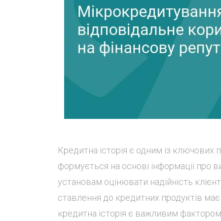
Кредитна історія є одним із ключових 
формується на основі інформації про 
установам оцінювати надійність клієнт
ставлення до кредитних продуктів має
кредитна історія є важливим фактором 