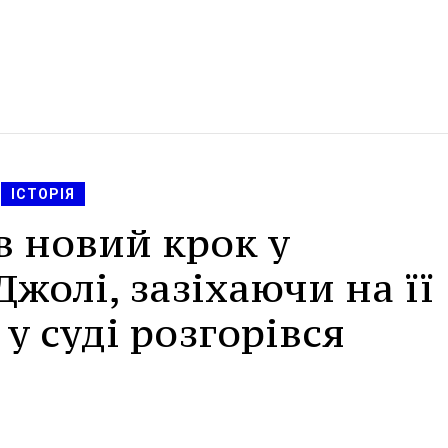
ІСТОРІЯ
в новий крок у
жолі, зазіхаючи на її
у суді розгорівся
.