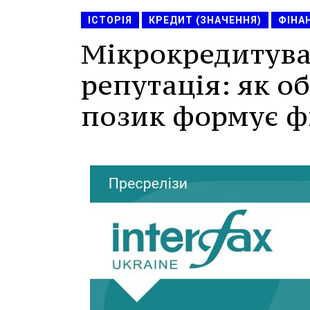
ІСТОРІЯ
КРЕДИТ (ЗНАЧЕННЯ)
ФІНА
Мікрокредитува
репутація: як о
позик формує ф