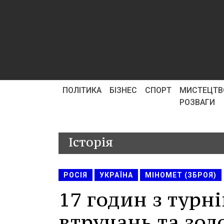
ПОЛІТИКА
БІЗНЕС
СПОРТ
МИСТЕЦТВ
РОЗВАГИ
Історія
РОСІЯ
УКРАЇНА
МІНОМЕТ (ЗБРОЯ)
17 годин з турн
втручань та золо