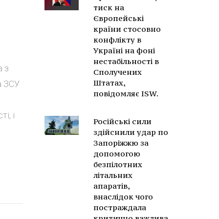
тиск на
Європейські
країни стосовно
конфлікту в
Україні на фоні
нестабільності в
а з
Сполучених
Штатах,
а ЗСУ
повідомляє ISW.
і, і
Російські сили
здійснили удар по
Запоріжжю за
допомогою
безпілотних
літальних
апаратів,
внаслідок чого
постраждала
критично важлива