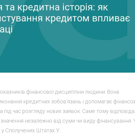
показників фінансової дисципліни людини. Вона
виконання кредитних зобов'язань і допомагає фінанс
а під час розгляду нових заявок. Саме тому відповід
 значення незалежно від суми чи виду фінансування.
у Сполучених Штатах У...