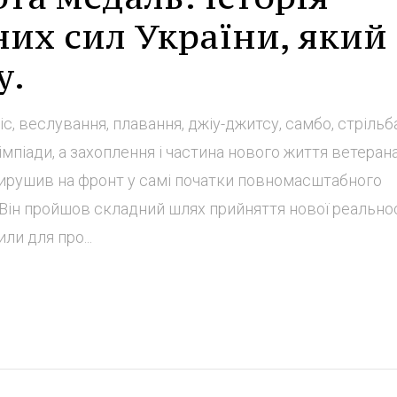
их сил України, який
у.
ніс, веслування, плавання, джіу-джитсу, самбо, стрільб
імпіади, а захоплення і частина нового життя ветеран
вирушив на фронт у самі початки повномасштабного
 Він пройшов складний шлях прийняття нової реальност
и для про...