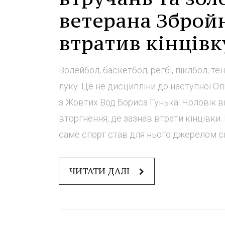
ветерана Збройн
втратив кінцівк
Волейбол, баскетбол, регбі, піклбол, те
луку. Це не дисципліни до наступної Ол
з Жовтих Вод Бориса Гунька. Чоловік 
вторгнення, де зазнав втрати кінцівки.
саме спорт став для нього джерелом сил
ЧИТАТИ ДАЛІ