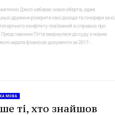
джеліною Джолі набирає нових обертів, адже
ньої дружини розкрити свої доходи та гонорари за к
агаторічного конфлікту пов'язаний зі справою про
. Представники Пітта звернулися до суду з новим
олі надала фінансові документи за 2017-...
КА МОВА
ше ті, хто знайшов