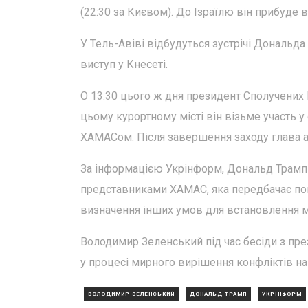
(22:30 за Києвом). До Ізраїлю він прибуде в
У Тель-Авіві відбудуться зустрічі Дональда
виступ у Кнесеті.
О 13:30 цього ж дня президент Сполучених
цьому курортному місті він візьме участь у
ХАМАСом. Після завершення заходу глава а
За інформацією Укрінформ, Дональд Трамп 
представниками ХАМАС, яка передбачає пове
визначення інших умов для встановлення ми
Володимир Зеленський під час бесіди з пр
у процесі мирного вирішення конфліктів на
ВОЛОДИМИР ЗЕЛЕНСЬКИЙ
ДОНАЛЬД ТРАМП
УКРІНФОРМ