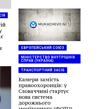
СІЯ
гій
у
ає
я
ЄВРОПЕЙСЬКИЙ СОЮЗ
МІНІСТЕРСТВО ВНУТРІШНІХ
СПРАВ (УКРАЇНА)
ТРАНСПОРТНИЙ ЗАСІБ
Камери замість
правоохоронців: у
Словаччині стартує
нова система
дорожнього
моніторингу (ФОТО)