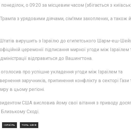
 понеділок, о 09:20 за місцевим часом (збігається з київськ
 Трампа з урядовими діячами, сім'ями захоплених, а також 
 Штатів вирушить з Ізраїлю до єгипетського Шарм-еш-Шейх
 офіційній церемонії підписання мирної угоди між Ізраїлем 
дміністрації відправиться до Вашингтона.
оголосив про успішне укладення угоди між Ізраїлем та
рнення заручників, припинення конфлікту в секторі Гази 
ру в цьому регіоні.
езидентом США висловив йому свої вітання з приводу дося
 Близькому Сході.
ІЗРАЇЛЬ
ТЕЛЬ-АВІВ