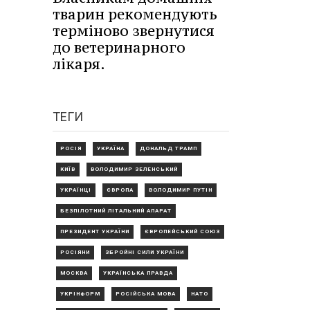
тварин рекомендують
терміново звернутися
до ветеринарного
лікаря.
ТЕГИ
РОСІЯ
УКРАЇНА
ДОНАЛЬД ТРАМП
КИЇВ
ВОЛОДИМИР ЗЕЛЕНСЬКИЙ
УКРАЇНЦІ
ЄВРОПА
ВОЛОДИМИР ПУТІН
БЕЗПІЛОТНИЙ ЛІТАЛЬНИЙ АПАРАТ
ПРЕЗИДЕНТ УКРАЇНИ
ЄВРОПЕЙСЬКИЙ СОЮЗ
РОСІЯНИ
ЗБРОЙНІ СИЛИ УКРАЇНИ
МОСКВА
УКРАЇНСЬКА ПРАВДА
УКРІНФОРМ
РОСІЙСЬКА МОВА
НАТО