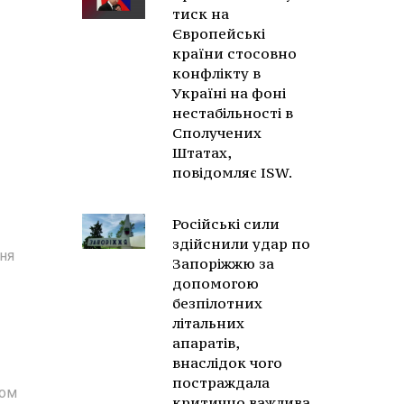
тиск на
Європейські
країни стосовно
конфлікту в
Україні на фоні
нестабільності в
Сполучених
Штатах,
повідомляє ISW.
Російські сили
здійснили удар по
ня
Запоріжжю за
допомогою
безпілотних
літальних
апаратів,
внаслідок чого
постраждала
ном
критично важлива