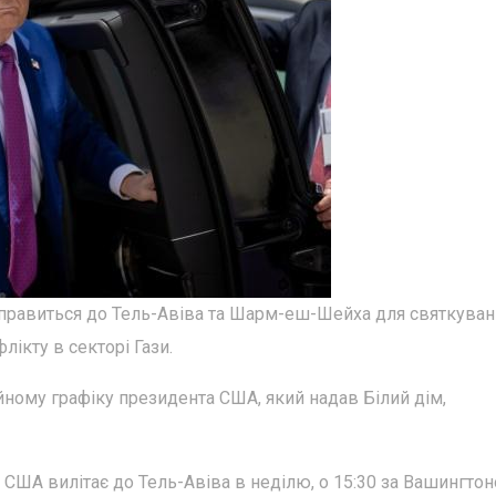
дправиться до Тель-Авіва та Шарм-еш-Шейха для святкуван
лікту в секторі Гази.
ому графіку президента США, який надав Білий дім,
т США вилітає до Тель-Авіва в неділю, о 15:30 за Вашингто