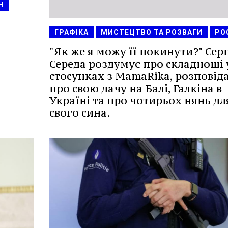
Н
ГРАФІКА
МИСТЕЦТВО ТА РОЗВАГИ
РО
"Як же я можу її покинути?" Сер
Середа роздумує про складнощі 
стосунках з MamaRika, розповід
про свою дачу на Балі, Галкіна в
Україні та про чотирьох нянь дл
свого сина.