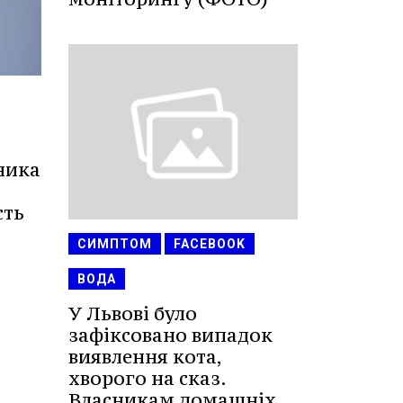
ника
сть
СИМПТОМ
FACEBOOK
ВОДА
У Львові було
зафіксовано випадок
виявлення кота,
хворого на сказ.
Власникам домашніх