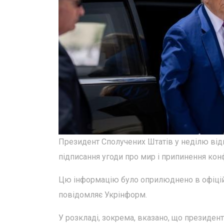
Президент Сполучених Штатів у неділю ві
підписання угоди про мир і припинення конф
Цю інформацію було оприлюднено в офіційн
повідомляє Укрінформ.
У розкладі, зокрема, вказано, що президен