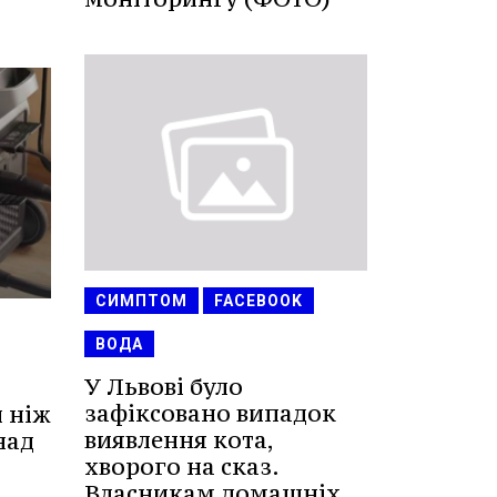
СИМПТОМ
FACEBOOK
ВОДА
У Львові було
зафіксовано випадок
ш ніж
виявлення кота,
над
хворого на сказ.
Власникам домашніх