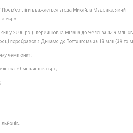
ї Прем'єр-ліги вважається угода Михайла Мудрика, який
ів євро.
кий у 2006 році перейшов із Мілана до Челсі за 43,9 млн є
0 році перебрався з Динамо до Тоттенгема за 18 млн (39‑те м
му чемпіонаті:
лсі за 70 мільйонів євро;
;
ільйонів.