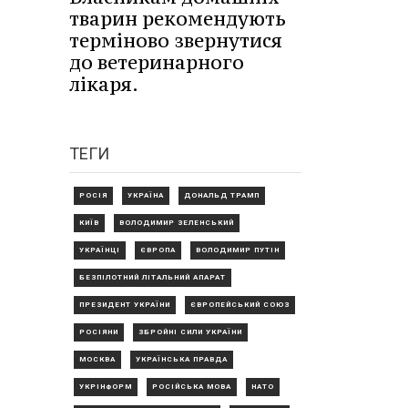
тварин рекомендують
терміново звернутися
до ветеринарного
лікаря.
ТЕГИ
РОСІЯ
УКРАЇНА
ДОНАЛЬД ТРАМП
КИЇВ
ВОЛОДИМИР ЗЕЛЕНСЬКИЙ
УКРАЇНЦІ
ЄВРОПА
ВОЛОДИМИР ПУТІН
БЕЗПІЛОТНИЙ ЛІТАЛЬНИЙ АПАРАТ
ПРЕЗИДЕНТ УКРАЇНИ
ЄВРОПЕЙСЬКИЙ СОЮЗ
РОСІЯНИ
ЗБРОЙНІ СИЛИ УКРАЇНИ
МОСКВА
УКРАЇНСЬКА ПРАВДА
УКРІНФОРМ
РОСІЙСЬКА МОВА
НАТО