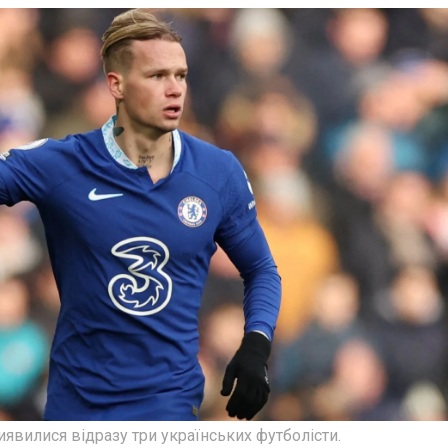
иявилися відразу три українських футболісти.