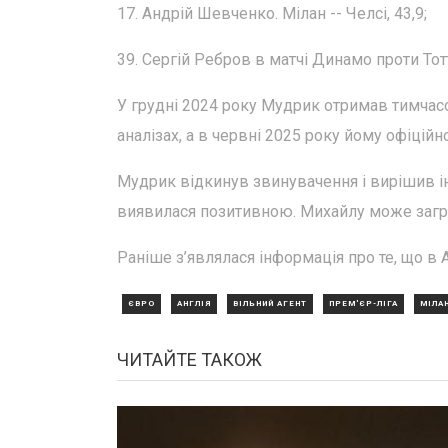
17. Андрій Шевченко. Мілан -- Челсі, 43,9;
39. Сергій Ребров в матчі Динамо проти Тот
У грудні 2024 року Мудрик отримав тимчас
аналізах, а в червні 2025 року йому офіці
Мудрик відкинув звинувачення і вирішив ін
виявилася позитивною. Михайлу може загро
Раніше з’являлася інформація про те, що в 
ЄВРО
АНГЛІЯ
ВІЛЬНИЙ АГЕНТ
ПРЕМ'ЄР-ЛІГА
МІЛА
ЧИТАЙТЕ ТАКОЖ