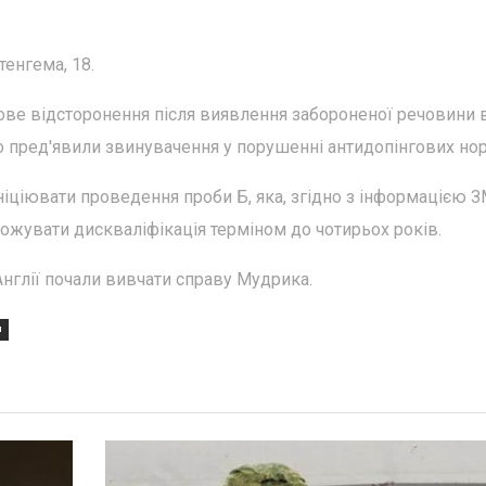
тенгема, 18.
ове відсторонення після виявлення забороненої речовини 
йно пред'явили звинувачення у порушенні антидопінгових но
іціювати проведення проби Б, яка, згідно з інформацією З
жувати дискваліфікація терміном до чотирьох років.
Англії почали вивчати справу Мудрика.
Н