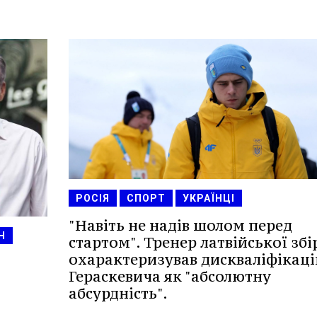
РОСІЯ
СПОРТ
УКРАЇНЦІ
"Навіть не надів шолом перед
Н
стартом". Тренер латвійської збі
охарактеризував дискваліфікац
Гераскевича як "абсолютну
абсурдність".