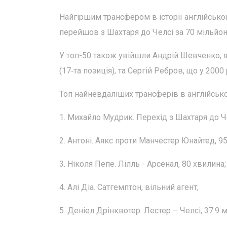
Найгіршим трансфером в історії англійсько
перейшов з Шахтаря до Челсі за 70 мільйон
У топ-50 також увійшли Андрій Шевченко, я
(17‑та позиція), та Сергій Ребров, що у 200
Топ найневдаліших трансферів в англійсько
1. Михайло Мудрик. Перехід з Шахтаря до Че
2. Антоні. Аякс проти Манчестер Юнайтед, 95
3. Ніколя Пепе. Лілль - Арсенал, 80 хвилина;
4. Алі Діа. Сатгемптон, вільний агент;
5. Деніел Дрінквотер. Лестер – Челсі, 37.9 м