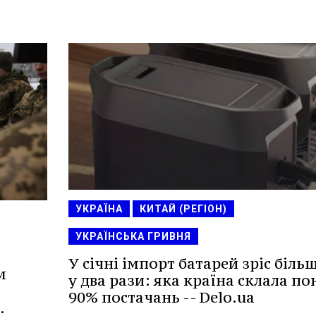
УКРАЇНА
КИТАЙ (РЕГІОН)
УКРАЇНСЬКА ГРИВНЯ
У січні імпорт батарей зріс біль
м
у два рази: яка країна склала по
90% постачань -- Delo.ua
.