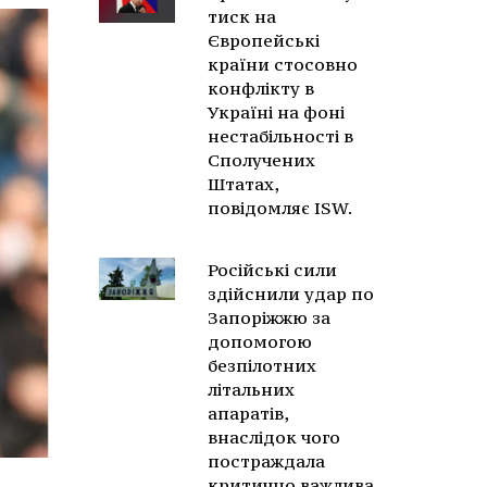
тиск на
Європейські
країни стосовно
конфлікту в
Україні на фоні
нестабільності в
Сполучених
Штатах,
повідомляє ISW.
Російські сили
здійснили удар по
Запоріжжю за
допомогою
безпілотних
літальних
апаратів,
внаслідок чого
постраждала
критично важлива