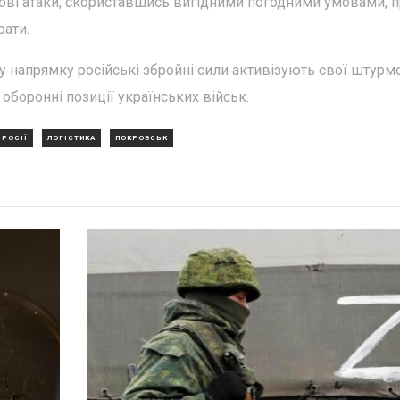
мові атаки, скориставшись вигідними погодними умовами, п
рати.
 напрямку російські збройні сили активізують свої штурм
оборонні позиції українських військ.
 РОСІЇ
ЛОГІСТИКА
ПОКРОВСЬК