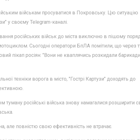
ійським військам просуватися в Покровську. Цю ситуацію
зи" у своєму Telegram-каналі.
вання російських військ до міста виключно в пішому поряд
отоциклом. Сьогодні оператори БпЛА помітили, що через 
овий пікап росіян: "Вони не кваплячись розкидали барикади
ної техніки ворога в місто, "Гострі Картузи" доходять до
фективною.
вом туману російські війська знову намагалися розширити с
вська.
на, але повністю свою ефективність не втрачає.