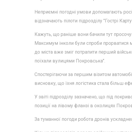
Неприємні погодні умови допомагають рос
відзначають пілоти підрозділу "Гострі Карту
Кажуть, що раніше вони бачили тут просочу
Максимум інколи були спроби прорватися м
до міста вже зміг потрапити перший військ
поїхали вулицями Покровська".
Спостерігаючи за першим візитом автомобіль
висновку, що їхня логістика стала більш е
У звіті підрозділу зазначено, що під покри
позиції на лівому фланзі в околицях Покро
За туманної погоди робота дронів ускладне