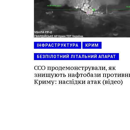
ІНФРАСТРУКТУРА
КРИМ
БЕЗПІЛОТНИЙ ЛІТАЛЬНИЙ АПАРАТ
ССО продемонстрували, як
знищують нафтобази противн
Криму: наслідки атак (відео)