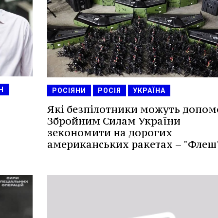
Н
РОСІЯНИ
РОСІЯ
УКРАЇНА
Які безпілотники можуть допом
Збройним Силам України
зекономити на дорогих
американських ракетах – "Флеш