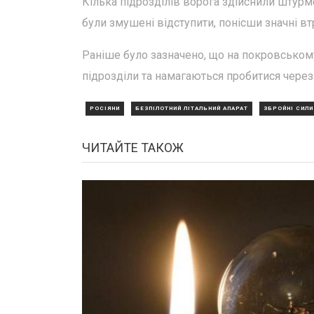
Кілька підрозділів ворога здійснили штур
були змушені відступити, понісши значні вт
Раніше було зазначено, що на покровському
підрозділи та намагаються пробитися через 
РОСІЯНИ
БЕЗПІЛОТНИЙ ЛІТАЛЬНИЙ АПАРАТ
ЗБРОЙНІ СИЛИ
ЧИТАЙТЕ ТАКОЖ