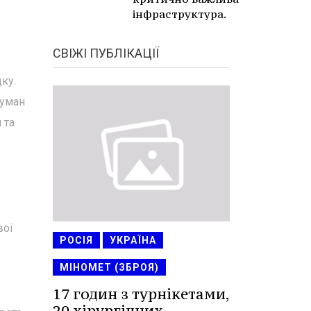
інфраструктура.
СВІЖІ ПУБЛІКАЦІЇ
ку.
туман
 та
вої
РОСІЯ
УКРАЇНА
МІНОМЕТ (ЗБРОЯ)
17 годин з турнікетами,
20 хірургічних