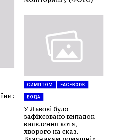
СИМПТОМ
FACEBOOK
їни:
ВОДА
У Львові було
зафіксовано випадок
виявлення кота,
хворого на сказ.
Власникам домашніх