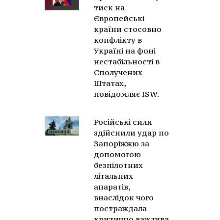
тиск на
Європейські
країни стосовно
конфлікту в
Україні на фоні
нестабільності в
Сполучених
Штатах,
повідомляє ISW.
Російські сили
здійснили удар по
Запоріжжю за
допомогою
безпілотних
літальних
апаратів,
внаслідок чого
постраждала
критично важлива