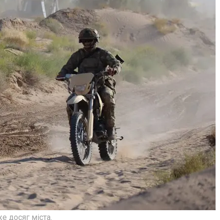
е досяг міста.