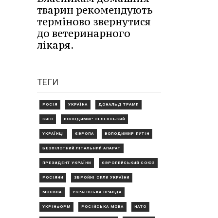
тварин рекомендують
терміново звернутися
до ветеринарного
лікаря.
ТЕГИ
РОСІЯ
УКРАЇНА
ДОНАЛЬД ТРАМП
КИЇВ
ВОЛОДИМИР ЗЕЛЕНСЬКИЙ
УКРАЇНЦІ
ЄВРОПА
ВОЛОДИМИР ПУТІН
БЕЗПІЛОТНИЙ ЛІТАЛЬНИЙ АПАРАТ
ПРЕЗИДЕНТ УКРАЇНИ
ЄВРОПЕЙСЬКИЙ СОЮЗ
РОСІЯНИ
ЗБРОЙНІ СИЛИ УКРАЇНИ
МОСКВА
УКРАЇНСЬКА ПРАВДА
УКРІНФОРМ
РОСІЙСЬКА МОВА
НАТО