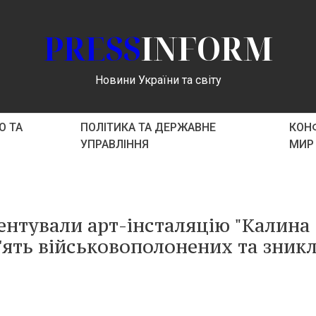
PRESS
INFORM
Новини України та світу
О ТА
ПОЛІТИКА ТА ДЕРЖАВНЕ
КОНФ
УПРАВЛІННЯ
МИР
нтували арт-інсталяцію "Калина
м'ять військовополонених та зник