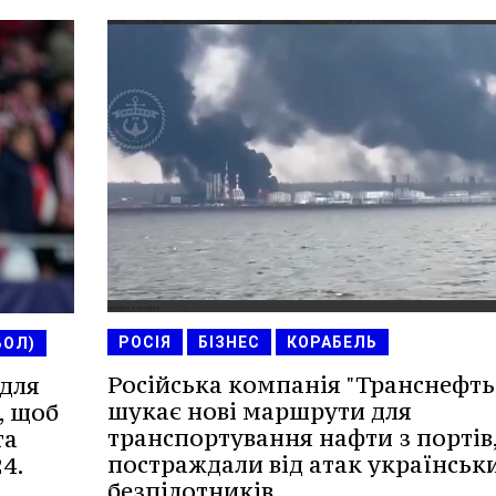
РОСІЯ
БІЗНЕС
КОРАБЕЛЬ
БОЛ)
Російська компанія "Транснефть
 для
шукає нові маршрути для
, щоб
транспортування нафти з портів
та
постраждали від атак українськ
4.
безпілотників.