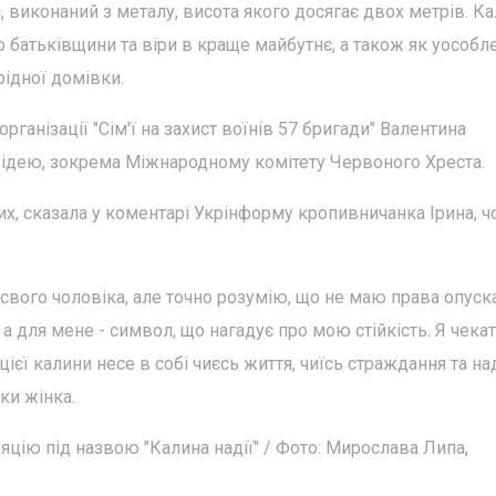
, виконаний з металу, висота якого досягає двох метрів. К
 батьківщини та віри в краще майбутнє, а також як уособл
рідної домівки.
рганізації "Сім'ї на захист воїнів 57 бригади" Валентина
 ідею, зокрема Міжнародному комітету Червоного Хреста.
их, сказала у коментарі Укрінформу кропивничанка Ірина, ч
 свого чоловіка, але точно розумію, що не маю права опуск
 а для мене - символ, що нагадує про мою стійкість. Я чека
цієї калини несе в собі чиєсь життя, чиїсь страждання та наді
мки жінка.
цію під назвою "Калина надії" / Фото: Мирослава Липа,