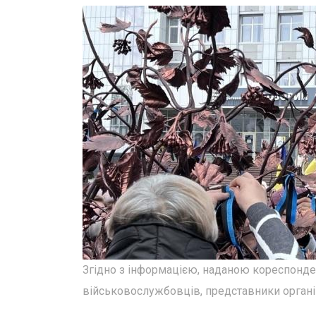
Згідно з інформацією, наданою кореспонден
військовослужбовців, представники органів