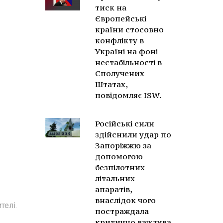
тиск на
Європейські
країни стосовно
конфлікту в
Україні на фоні
нестабільності в
Сполучених
Штатах,
повідомляє ISW.
Російські сили
здійснили удар по
Запоріжжю за
допомогою
безпілотних
літальних
апаратів,
внаслідок чого
телі.
постраждала
критично важлива