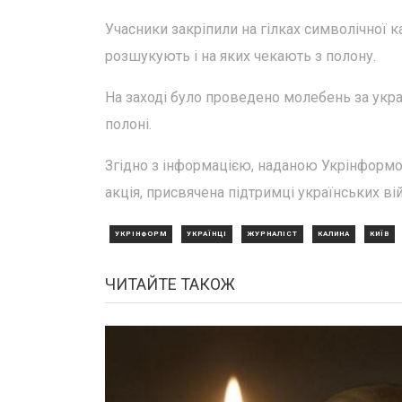
Учасники закріпили на гілках символічної к
розшукують і на яких чекають з полону.
На заході було проведено молебень за укра
полоні.
Згідно з інформацією, наданою Укрінформом
акція, присвячена підтримці українських ві
УКРІНФОРМ
УКРАЇНЦІ
ЖУРНАЛІСТ
КАЛИНА
КИЇВ
ЧИТАЙТЕ ТАКОЖ