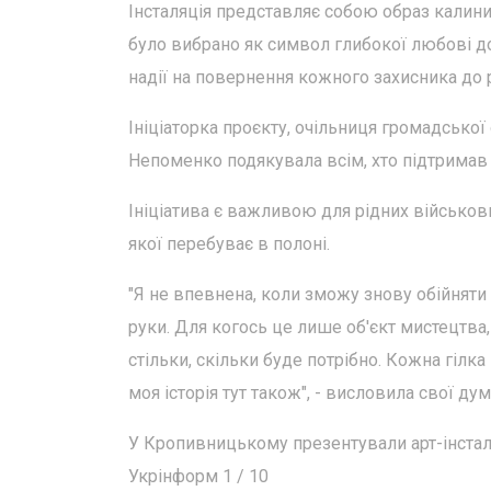
Інсталяція представляє собою образ калини
було вибрано як символ глибокої любові до
надії на повернення кожного захисника до 
Ініціаторка проєкту, очільниця громадської о
Непоменко подякувала всім, хто підтримав
Ініціатива є важливою для рідних військов
якої перебуває в полоні.
"Я не впевнена, коли зможу знову обійняти
руки. Для когось це лише об'єкт мистецтва,
стільки, скільки буде потрібно. Кожна гілка 
моя історія тут також", - висловила свої ду
У Кропивницькому презентували арт-інсталя
Укрінформ 1 / 10