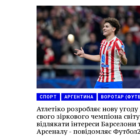
СПОРТ
АРГЕНТИНА
ВОРОТАР (ФУТ
Атлетіко розробляє нову угоду
свого зіркового чемпіона світу
відлякати інтереси Барселони 
Арсеналу - повідомляє Футбол2