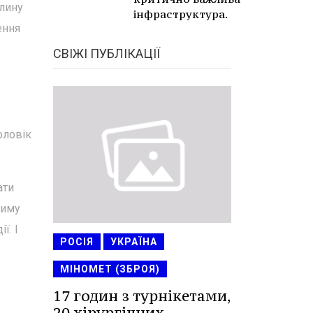
алину
інфраструктура.
ення
СВІЖІ ПУБЛІКАЦІЇ
оловік
ати
тиму
ї. І
РОСІЯ
УКРАЇНА
МІНОМЕТ (ЗБРОЯ)
17 годин з турнікетами,
20 хірургічних