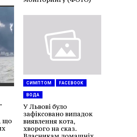
СИМПТОМ
FACEBOOK
ВОДА
"
У Львові було
зафіксовано випадок
, що
виявлення кота,
их
хворого на сказ.
Власникам домашніх