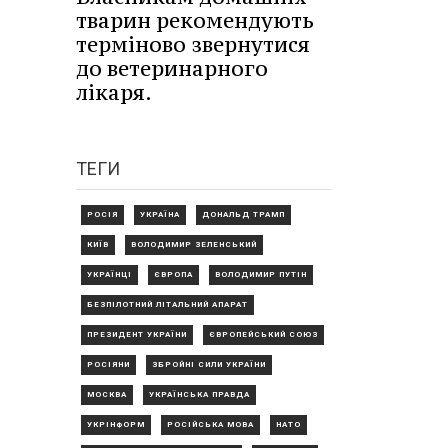
тварин рекомендують
терміново звернутися
до ветеринарного
лікаря.
ТЕГИ
РОСІЯ
УКРАЇНА
ДОНАЛЬД ТРАМП
КИЇВ
ВОЛОДИМИР ЗЕЛЕНСЬКИЙ
УКРАЇНЦІ
ЄВРОПА
ВОЛОДИМИР ПУТІН
БЕЗПІЛОТНИЙ ЛІТАЛЬНИЙ АПАРАТ
ПРЕЗИДЕНТ УКРАЇНИ
ЄВРОПЕЙСЬКИЙ СОЮЗ
РОСІЯНИ
ЗБРОЙНІ СИЛИ УКРАЇНИ
МОСКВА
УКРАЇНСЬКА ПРАВДА
УКРІНФОРМ
РОСІЙСЬКА МОВА
НАТО