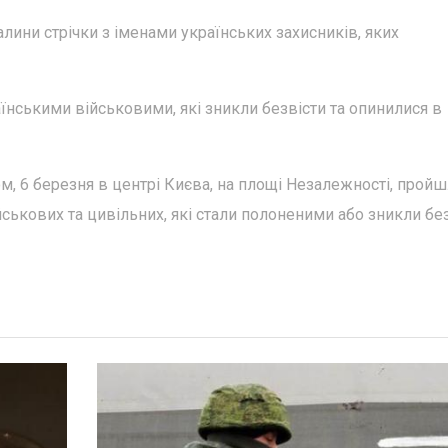
алини стрічки з іменами українських захисників, яких
їнськими військовими, які зникли безвісти та опинилися в
, 6 березня в центрі Києва, на площі Незалежності, пройш
йськових та цивільних, які стали полоненими або зникли без