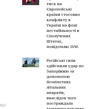
тиск на
Європейські
країни стосовно
конфлікту в
Україні на фоні
нестабільності в
Сполучених
Штатах,
повідомляє ISW.
Російські сили
здійснили удар по
Запоріжжю за
допомогою
безпілотних
літальних
апаратів,
внаслідок чого
постраждала
ації
критично важлива