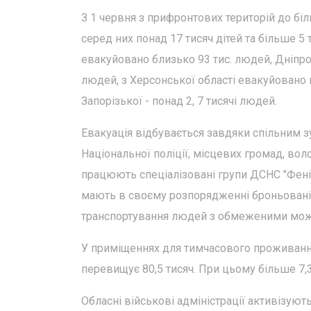
З 1 червня з прифронтових територій до бі
серед них понад 17 тисяч дітей та більше 5
евакуйовано близько 93 тис. людей, Дніпроп
людей, з Херсонської області евакуйовано по
Запорізької - понад 2, 7 тисячі людей.
Евакуація відбувається завдяки спільним 
Національної поліції, місцевих громад, во
працюють спеціалізовані групи ДСНС "Фенікс
мають в своєму розпорядженні броньовані 
транспортування людей з обмеженими мо
У приміщеннях для тимчасового проживання
перевищує 80,5 тисяч. При цьому більше 7,
Обласні військові адміністрації активізую