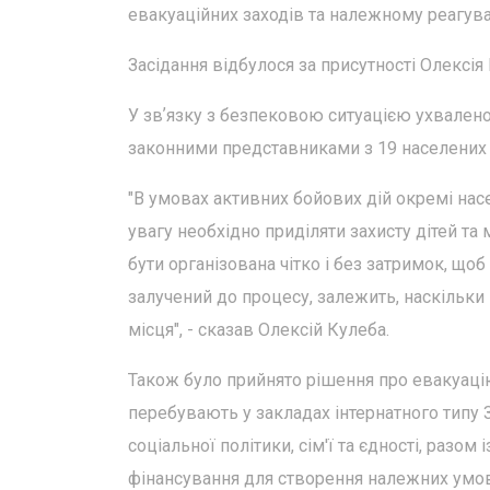
евакуаційних заходів та належному реагув
Засідання відбулося за присутності Олексія 
У звʼязку з безпековою ситуацією ухвалено
законними представниками з 19 населених 
"В умовах активних бойових дій окремі нас
увагу необхідно приділяти захисту дітей та
бути організована чітко і без затримок, що
залучений до процесу, залежить, наскільки
місця", - сказав Олексій Кулеба.
Також було прийнято рішення про евакуаці
перебувають у закладах інтернатного типу З
соціальної політики, сім'ї та єдності, разо
фінансування для створення належних умов