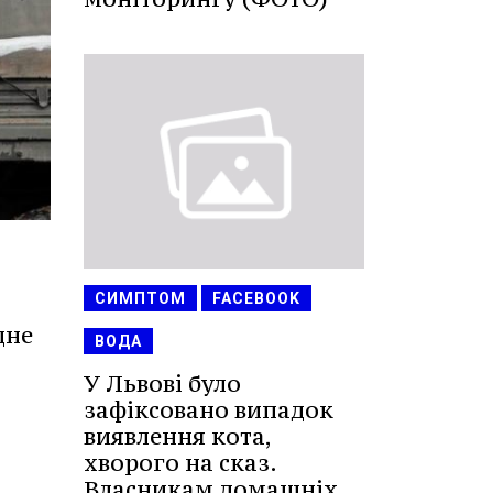
СИМПТОМ
FACEBOOK
дне
ВОДА
У Львові було
зафіксовано випадок
виявлення кота,
хворого на сказ.
Власникам домашніх