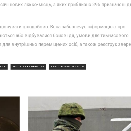
сячі нових ліжко-місць, з яких приблизно 396 призначені д
кціонувати цілодобово. Вона забезпечує інформацією про
аються або відбувалися бойові дії, умови для тимчасового
 для внутрішньо переміщених осіб, а також реєструє зверн
АСТЬ
ЗАПОРІЗЬКА ОБЛАСТЬ
ХЕРСОНСЬКА ОБЛАСТЬ