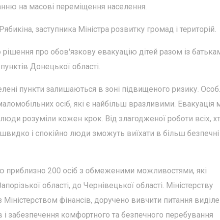
анню на масові переміщення населення.
Рябикіна, заступника Міністра розвитку громад і територій.
 рішення про обов'язкову евакуацію дітей разом із батька
пунктів Донецької області.
елені пункти залишаються в зоні підвищеного ризику. Осо
 маломобільних осіб, які є найбільш вразливими. Евакуація 
б люди розуміли кожен крок. Від злагодженої роботи всіх, х
 швидко і спокійно люди зможуть виїхати в більш безпечні
ю приблизно 200 осіб з обмеженими можливостями, які
апорізької області, до Чернівецької області. Міністерству
м із Міністерством фінансів, доручено вивчити питання виділ
 і забезпечення комфортного та безпечного перебування