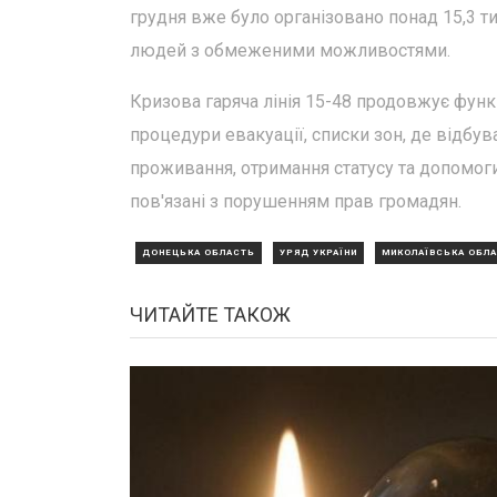
грудня вже було організовано понад 15,3 ти
людей з обмеженими можливостями.
Кризова гаряча лінія 15-48 продовжує фун
процедури евакуації, списки зон, де відбув
проживання, отримання статусу та допомоги
пов'язані з порушенням прав громадян.
ДОНЕЦЬКА ОБЛАСТЬ
УРЯД УКРАЇНИ
МИКОЛАЇВСЬКА ОБЛ
ЧИТАЙТЕ ТАКОЖ