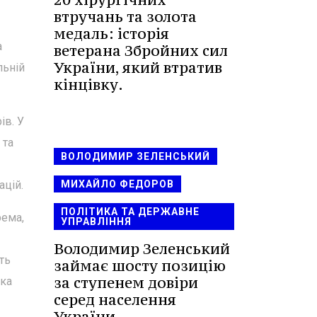
втручань та золота
медаль: історія
а
ветерана Збройних сил
України, який втратив
льній
кінцівку.
ів. У
 та
ВОЛОДИМИР ЗЕЛЕНСЬКИЙ
МИХАЙЛО ФЕДОРОВ
ацій.
ПОЛІТИКА ТА ДЕРЖАВНЕ
рема,
УПРАВЛІННЯ
Володимир Зеленський
ть
займає шосту позицію
за ступенем довіри
ька
серед населення
України.