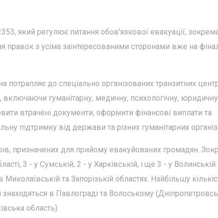
353, який регулює питання обов'язкової евакуації, зокрем
я правок з усіма заінтересованими сторонами вже на фіна
а потрапляє до спеціально організованих транзитних центр
а, включаючи гуманітарну, медичну, психологічну, юридичну
вити втрачені документи, оформити фінансові виплати та
альну підтримку від держави та різних гуманітарних організ
трів, призначених для прийому евакуйованих громадян. Зок
ті, 3 - у Сумській, 2 - у Харківській, і ще 3 - у Волинській.
 Миколаївській та Запорізькій областях. Найбільшу кількіс
кі знаходяться в Павлограді та Волоському (Дніпропетровс
ківська область).