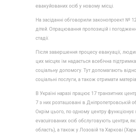
евакуйованих осіб у новому місці.
На засіданні обговорили законопроект № 12
дітей. Опрацювання пропозицій і погодженн
стадії.
Після завершення процесу евакуації, людин
цих місцях їм надається всебічна підтримк
соціальну допомогу. Тут допомагають відно
соціальні послуги, а також отримати матері
В Україні наразі працює 17 транзитних цен
7 з них розташовані в Дніпропетровській облас
Окрім цього, по одному центру функціонує в
evacuiroваних осіб обслуговують центри, я
область), а також у Лозовій та Харкові (Хар