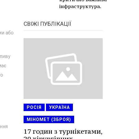
інфраструктура.
СВІЖІ ПУБЛІКАЦІЇ
ми або
бливу
має
то
РОСІЯ
УКРАЇНА
МІНОМЕТ (ЗБРОЯ)
ення
17 годин з турнікетами,
20 хірургічних