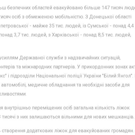
льш безпечних областей евакуйовано більше 147 тисяч люд
 тисяч осіб з обмеженою мобільністю. З Донецької області
етровської - майже 35 тис. людей, із Сумської - понад 4,4 
над 3,7 тис. людей, з Харківської - понад 8,5 тис. людей,
зусиллям Державної служби з надзвичайних ситуацій,
лонтерів та міжнародних партнерів. У прикордонних зонах а
" і підрозділи Національної поліції України "Білий Янгол".
автомобілі, медичне обладнання та необхідні засоби для
жливостями.
 внутрішньо переміщених осіб загальна кількість ліжок
3 тисячі з них залишаються вільними для нових мешканців.
ть створення додаткових ліжок для евакуйованих громадян.