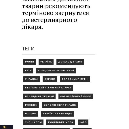
тварин рекомендують
терміново звернутися
до ветеринарного
лікаря.
ТЕГИ
РОСІЯ
УКРАЇНА
ДОНАЛЬД ТРАМП
КИЇВ
ВОЛОДИМИР ЗЕЛЕНСЬКИЙ
УКРАЇНЦІ
ЄВРОПА
ВОЛОДИМИР ПУТІН
БЕЗПІЛОТНИЙ ЛІТАЛЬНИЙ АПАРАТ
ПРЕЗИДЕНТ УКРАЇНИ
ЄВРОПЕЙСЬКИЙ СОЮЗ
РОСІЯНИ
ЗБРОЙНІ СИЛИ УКРАЇНИ
МОСКВА
УКРАЇНСЬКА ПРАВДА
УКРІНФОРМ
РОСІЙСЬКА МОВА
НАТО