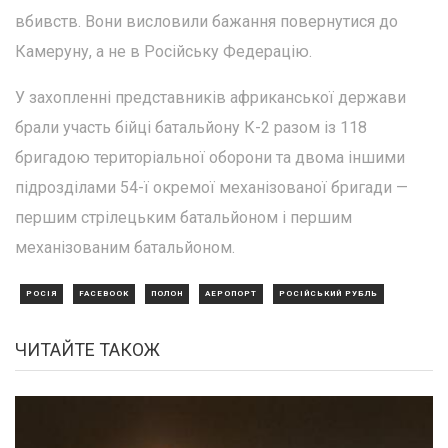
вбивств. Вони висловили бажання повернутися до
Камеруну, а не в Російську Федерацію.
У захопленні представників африканської держави
брали участь бійці батальйону К-2 разом із 118
бригадою територіальної оборони та двома іншими
підрозділами 54-ї окремої механізованої бригади —
першим стрілецьким батальйоном і першим
механізованим батальйоном.
РОСІЯ
FACEBOOK
ПОЛОН
АЕРОПОРТ
РОСІЙСЬКИЙ РУБЛЬ
ЧИТАЙТЕ ТАКОЖ