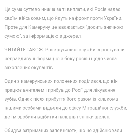
Ця сума суттєво нижча за ті виплати, які Росія надає
своїм військовим, що йдуть на фронт проти України.
Проте для Камеруну це вважається "досить значною
сумою", за інформацією з джерел.
ЧИТАЙТЕ ТАКОЖ: Розвідувальні служби спростували
неправдиву інформацію з боку росіян щодо числа
захоплених окупантів.
Один з камерунських полонених поділився, що він
працює вчителем і прибув до Росії для лікування
зубів. Однак після прибуття його разом із кількома
іншими особами відвели до офісу Міграційної служби,
де їм зробили відбитки пальців і зліпки щелеп.
Обидва затриманих запевняють, що не здійснювали