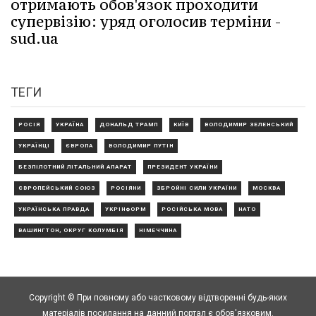
отримають обов'язок проходити
супервізію: уряд оголосив терміни -
sud.ua
ТЕГИ
РОСІЯ
УКРАЇНА
ДОНАЛЬД ТРАМП
КИЇВ
ВОЛОДИМИР ЗЕЛЕНСЬКИЙ
УКРАЇНЦІ
ЄВРОПА
ВОЛОДИМИР ПУТІН
БЕЗПІЛОТНИЙ ЛІТАЛЬНИЙ АПАРАТ
ПРЕЗИДЕНТ УКРАЇНИ
ЄВРОПЕЙСЬКИЙ СОЮЗ
РОСІЯНИ
ЗБРОЙНІ СИЛИ УКРАЇНИ
МОСКВА
УКРАЇНСЬКА ПРАВДА
УКРІНФОРМ
РОСІЙСЬКА МОВА
НАТО
ВАШИНГТОН, ОКРУГ КОЛУМБІЯ
НІМЕЧЧИНА
Copyright © При повному або частковому відтворенні будь-яких
матеріалів посилання на данний портал є обов'язковим.