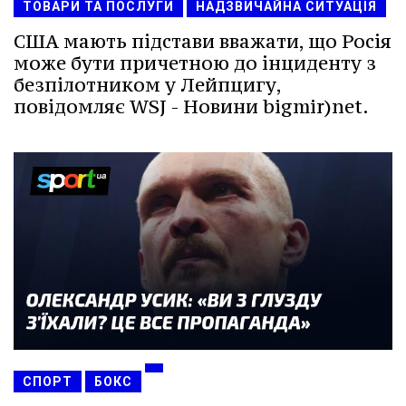
ТОВАРИ ТА ПОСЛУГИ
НАДЗВИЧАЙНА СИТУАЦІЯ
США мають підстави вважати, що Росія
може бути причетною до інциденту з
безпілотником у Лейпцигу,
повідомляє WSJ - Новини bigmir)net.
СПОРТ
БОКС