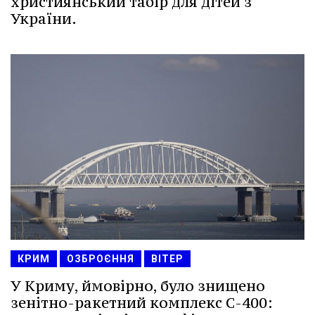
християнський табір для дітей з
України.
КРИМ
ОЗБРОЄННЯ
ВІТЕР
У Криму, ймовірно, було знищено
зенітно-ракетний комплекс С-400: