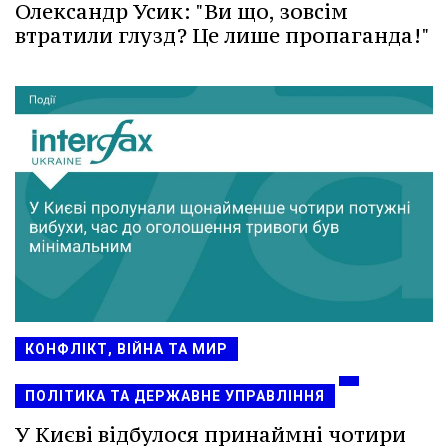
Олександр Усик: "Ви що, зовсім
втратили глузд? Це лише пропаганда!"
КОНФЛІКТ, ВІЙНА ТА МИР
ПОЛІТИКА ТА ДЕРЖАВНЕ УПРАВЛІННЯ
У Києві відбулося принаймні чотири