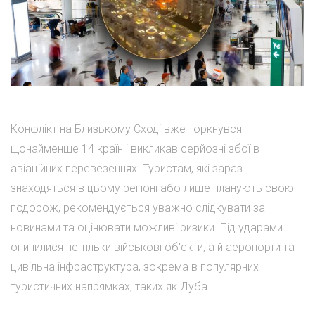
Конфлікт на Близькому Сході вже торкнувся
щонайменше 14 країн і викликав серйозні збої в
авіаційних перевезеннях. Туристам, які зараз
знаходяться в цьому регіоні або лише планують свою
подорож, рекомендується уважно слідкувати за
новинами та оцінювати можливі ризики. Під ударами
опинилися не тільки військові об'єкти, а й аеропорти та
цивільна інфраструктура, зокрема в популярних
туристичних напрямках, таких як Дуба...