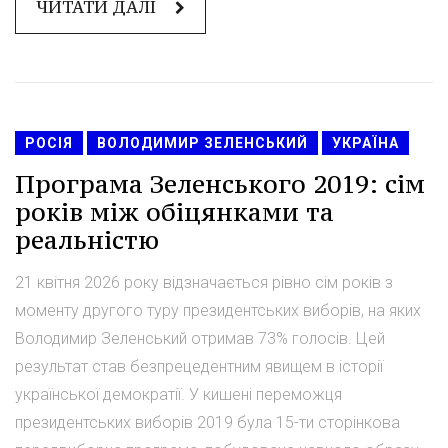
ЧИТАТИ ДАЛІ
РОСІЯ
ВОЛОДИМИР ЗЕЛЕНСЬКИЙ
УКРАЇНА
Програма Зеленського 2019: сім
років між обіцянками та
реальністю
21 квітня 2026 року відзначається рівно сім років з
моменту другого туру президентських виборів, на яких
Володимир Зеленський отримав 73% голосів. Цей
результат став безпрецедентним явищем в історії
української демократії. У кишені переможця
президентських виборів 2019 була 15-ти сторінкова