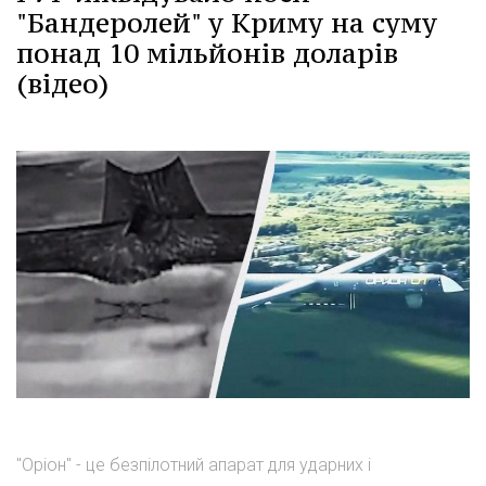
"Бандеролей" у Криму на суму
понад 10 мільйонів доларів
(відео)
"Оріон" - це безпілотний апарат для ударних і