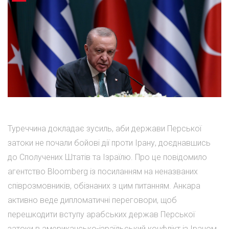
Туреччина докладає зусиль, аби держави Перської
затоки не почали бойові дії проти Ірану, доєднавшись
до Сполучених Штатів та Ізраїлю. Про це повідомило
агентство Bloomberg із посиланням на неназваних
співрозмовників, обізнаних з цим питанням. Анкара
активно веде дипломатичні переговори, щоб
перешкодити вступу арабських держав Перської
затоки в американсько-ізраїльський конфлікт із Іраном.