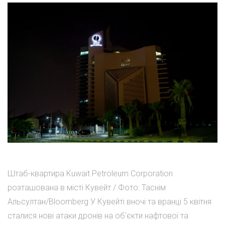
Штаб-квартира Kuwait Petroleum Corporation
розташована в місті Кувейт / Фото: Таснім
Альсултан/Bloomberg У Кувейті вночі та вранці 5 квітня
сталися нові атаки дронів на об'єкти нафтової та