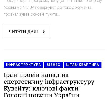
передвиборча програма, побудована навколо образу
"країни мрії". 5.UA повернувся до того документа і
проаналізував основні пункти...
ЧИТАТИ ДАЛІ
ІНФРАСТРУКТУРА
БІЗНЕС
ШТАБ-КВАРТИРА
Іран провів напад на
енергетичну інфраструктуру
Кувейту: ключові факти |
Головні новини України