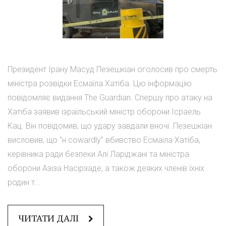
Президент Ірану Масуд Пезешкіан оголосив про смерть
міністра розвідки Есмаїла Хатіба. Цю інформацію
повідомляє видання The Guardian. Спершу про атаку на
Хатіба заявив ізраїльський міністр оборони Ісраель
Кац. Він повідомив, що удару завдали вночі. Пезешкіан
висловив, що "н cowardly" вбивство Есмаіла Хатіба,
керівника ради безпеки Алі Ларіджані та міністра
оборони Азіза Насірзаде, а також деяких членів їхніх
родин т...
ЧИТАТИ ДАЛІ