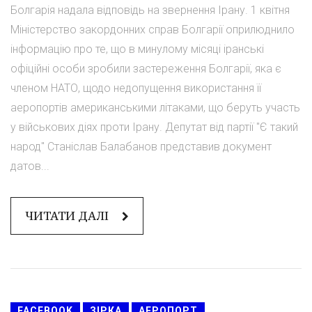
Болгарія надала відповідь на звернення Ірану. 1 квітня
Міністерство закордонних справ Болгарії оприлюднило
інформацію про те, що в минулому місяці іранські
офіційні особи зробили застереження Болгарії, яка є
членом НАТО, щодо недопущення використання її
аеропортів американськими літаками, що беруть участь
у військових діях проти Ірану. Депутат від партії "Є такий
народ" Станіслав Балабанов представив документ
датов...
ЧИТАТИ ДАЛІ
FACEBOOK
ЗІРКА
АЕРОПОРТ