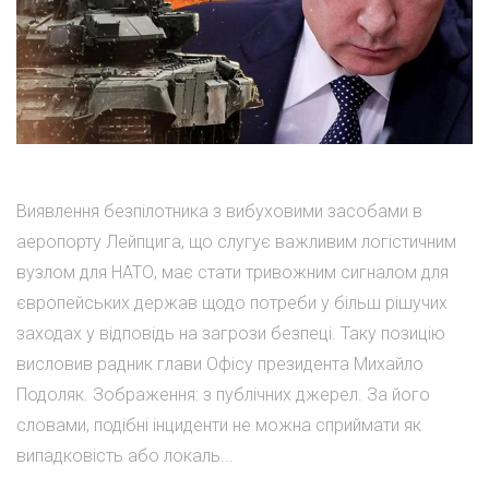
Виявлення безпілотника з вибуховими засобами в
аеропорту Лейпцига, що слугує важливим логістичним
вузлом для НАТО, має стати тривожним сигналом для
європейських держав щодо потреби у більш рішучих
заходах у відповідь на загрози безпеці. Таку позицію
висловив радник глави Офісу президента Михайло
Подоляк. Зображення: з публічних джерел. За його
словами, подібні інциденти не можна сприймати як
випадковість або локаль...