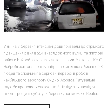
У ніч на 7 березня інтенсивні дощі призвели до стрімкого
підвищення рівня води, внаслідок чого вулиці та житлові
райони Найробі опинилися затопленими. У столиці Кенії
Найробі раптова повінь забрала життя щонайменше 23
людей та спричинила серйозні перебої в роботі
найбільшого аеропорту Східної Африки. Рятувальні
служби проводять евакуацію й ліквідують наслідки
стихії. Про це в суботу, 7 березня, повідомляє Reuters. ...