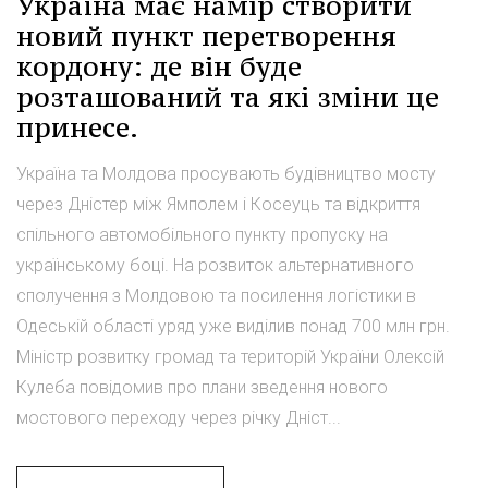
Україна має намір створити
новий пункт перетворення
кордону: де він буде
розташований та які зміни це
принесе.
Україна та Молдова просувають будівництво мосту
через Дністер між Ямполем і Косеуць та відкриття
спільного автомобільного пункту пропуску на
українському боці. На розвиток альтернативного
сполучення з Молдовою та посилення логістики в
Одеській області уряд уже виділив понад 700 млн грн.
Міністр розвитку громад та територій України Олексій
Кулеба повідомив про плани зведення нового
мостового переходу через річку Дніст...