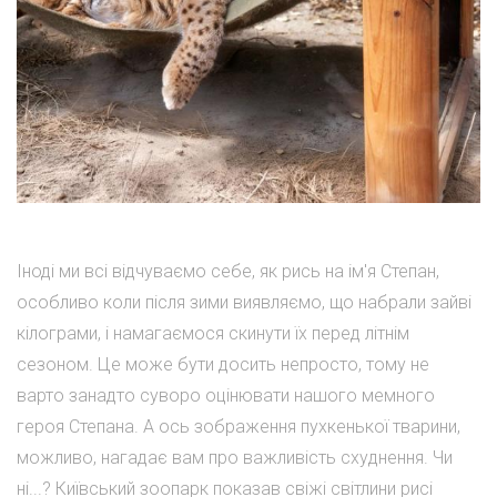
Іноді ми всі відчуваємо себе, як рись на ім'я Степан,
особливо коли після зими виявляємо, що набрали зайві
кілограми, і намагаємося скинути їх перед літнім
сезоном. Це може бути досить непросто, тому не
варто занадто суворо оцінювати нашого мемного
героя Степана. А ось зображення пухкенької тварини,
можливо, нагадає вам про важливість схуднення. Чи
ні...? Київський зоопарк показав свіжі світлини рисі