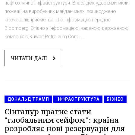
нафтохімічної інфраструктури. Внаслідок ударів виникли
пожежі на виробничих майданчиках, пошкоджено
ключові підприємства. Цю інформацію передає
Bloomberg. Згідно з інформацією, наданою державною
компанією Kuwait Petroleum Corp., ...
ЧИТАТИ ДАЛІ
ДОНАЛЬД ТРАМП
ІНФРАСТРУКТУРА
БІЗНЕС
Сінгапур прагне стати
"глобальним сейфом": країна
розробляє нові резервуари для