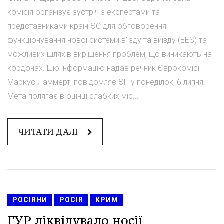
комісія організує зустріч з експертами та
представниками країн ЄС для обговорення
функціонування нової системи в'їзду та виїзду (EES) та
можливих шляхів вирішення проблем, що виникають на
кордонах. Цю інформацію надав речник Єврокомісії
Маркус Ламмерт, повідомляє ЄП у понеділок, 6 липня.
Мета полягає в оцінці слабких міс...
ЧИТАТИ ДАЛІ
РОСІЯНИ
РОСІЯ
КРИМ
ГУР ліквідувало носії