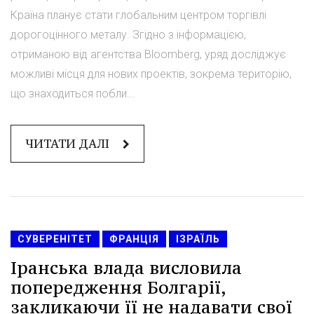
Країна планує стати глобальним центром торгівлі
дорогоцінного металу. Згідно з інформацією,
отриманою від агентства Bloomberg, уряд досліджує
можливі місця для нових проектів, зокрема територію,
що знаходиться побли...
ЧИТАТИ ДАЛІ
СУВЕРЕНІТЕТ
ФРАНЦІЯ
ІЗРАЇЛЬ
Іранська влада висловила
попередження Болгарії,
закликаючи її не надавати свої