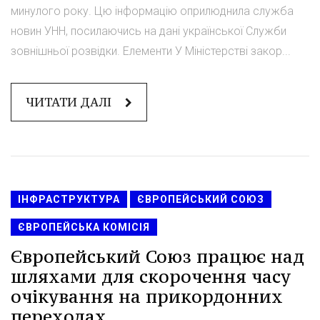
минулого року. Цю інформацію оприлюднила служба
новин УНН, посилаючись на дані української Служби
зовнішньої розвідки. Елементи У Міністерстві закор...
ЧИТАТИ ДАЛІ
ІНФРАСТРУКТУРА
ЄВРОПЕЙСЬКИЙ СОЮЗ
ЄВРОПЕЙСЬКА КОМІСІЯ
Європейський Союз працює над
шляхами для скорочення часу
очікування на прикордонних
переходах.