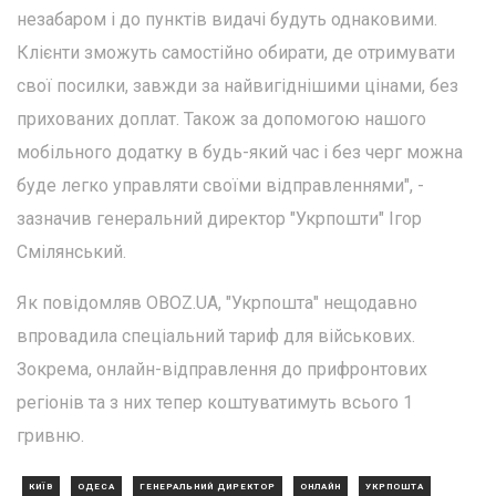
незабаром і до пунктів видачі будуть однаковими.
Клієнти зможуть самостійно обирати, де отримувати
свої посилки, завжди за найвигіднішими цінами, без
прихованих доплат. Також за допомогою нашого
мобільного додатку в будь-який час і без черг можна
буде легко управляти своїми відправленнями", -
зазначив генеральний директор "Укрпошти" Ігор
Смілянський.
Як повідомляв OBOZ.UA, "Укрпошта" нещодавно
впровадила спеціальний тариф для військових.
Зокрема, онлайн-відправлення до прифронтових
регіонів та з них тепер коштуватимуть всього 1
гривню.
КИЇВ
ОДЕСА
ГЕНЕРАЛЬНИЙ ДИРЕКТОР
ОНЛАЙН
УКРПОШТА