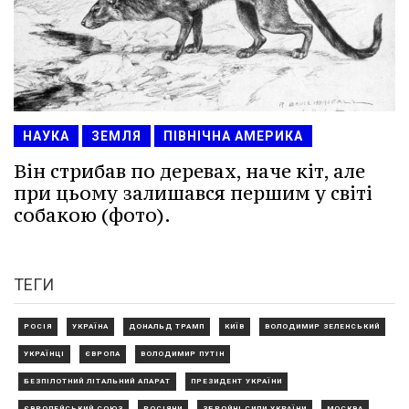
НАУКА
ЗЕМЛЯ
ПІВНІЧНА АМЕРИКА
Він стрибав по деревах, наче кіт, але
при цьому залишався першим у світі
собакою (фото).
ТЕГИ
РОСІЯ
УКРАЇНА
ДОНАЛЬД ТРАМП
КИЇВ
ВОЛОДИМИР ЗЕЛЕНСЬКИЙ
УКРАЇНЦІ
ЄВРОПА
ВОЛОДИМИР ПУТІН
БЕЗПІЛОТНИЙ ЛІТАЛЬНИЙ АПАРАТ
ПРЕЗИДЕНТ УКРАЇНИ
ЄВРОПЕЙСЬКИЙ СОЮЗ
РОСІЯНИ
ЗБРОЙНІ СИЛИ УКРАЇНИ
МОСКВА