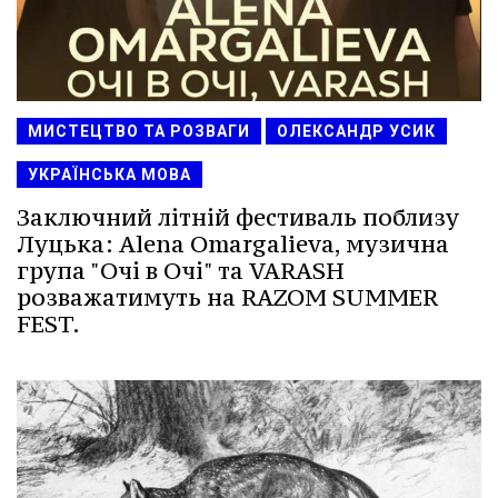
МИСТЕЦТВО ТА РОЗВАГИ
ОЛЕКСАНДР УСИК
УКРАЇНСЬКА МОВА
Заключний літній фестиваль поблизу
Луцька: Alena Omargalieva, музична
група "Очі в Очі" та VARASH
розважатимуть на RAZOM SUMMER
FEST.