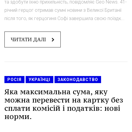
та здобути їхню прихильність, повідомляє Geo News. 41-
річний герцог отримав сумні новини з Великої Британії
після того, як герцогиня Софі завершила свою поїздк...
ЧИТАТИ ДАЛІ
РОСІЯ
УКРАЇНЦІ
ЗАКОНОДАВСТВО
Яка максимальна сума, яку
можна перевести на картку без
сплати комісій і податків: нові
норми.