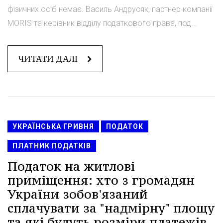
фізичних осіб немає. Василь Андрусяк, партнер компанії
MORIS та керівник відділу податкового права, под...
ЧИТАТИ ДАЛІ
УКРАЇНСЬКА ГРИВНЯ
ПОДАТОК
ПЛАТНИК ПОДАТКІВ
Податок на житлові
приміщення: хто з громадян
України зобов'язаний
сплачувати за "надмірну" площу
та які будуть розміри платежів.