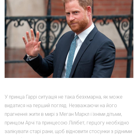
У принца Гаррі ситуація не така безхмарна, як може
видатися на перший погляд. Незважаючи на його
прагнення жити в мирі з Меган Маркл і їхніми дітьми,
принцом Арчі та принцесою Лілібет, герцогу необхідно
залікувати старі рани, щоб відновити стосунки з рідними