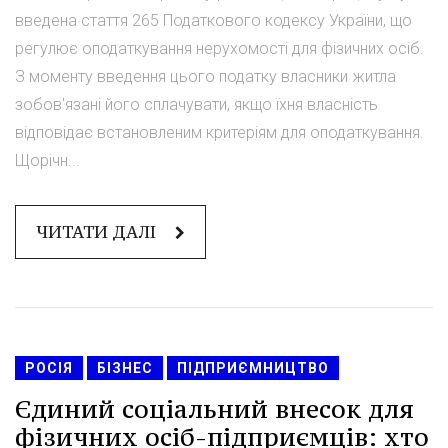
введена стаття 265 Податкового кодексу України, що
регулює оподаткування нерухомості для фізичних осіб.
З моменту введення цього податку власники житла
зобов'язані його сплачувати, якщо їхня власність
відповідає встановленим критеріям для оподаткування.
Щорічн...
ЧИТАТИ ДАЛІ
РОСІЯ
БІЗНЕС
ПІДПРИЄМНИЦТВО
Єдиний соціальний внесок для
фізичних осіб-підприємців: хто