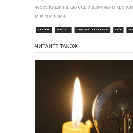
через Кишинів, що стало важливим кроком у
між країнами.
УКРАЇНА
УКРАЇНЦІ
ЄВРОПЕЙСЬКИЙ СОЮЗ
КИЇВ
АЕ
ЧИТАЙТЕ ТАКОЖ