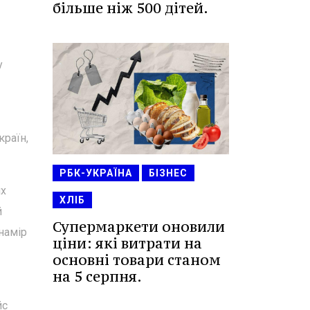
більше ніж 500 дітей.
у
раїн,
РБК-УКРАЇНА
БІЗНЕС
их
ХЛІБ
й
Супермаркети оновили
намір
ціни: які витрати на
основні товари станом
на 5 серпня.
йс