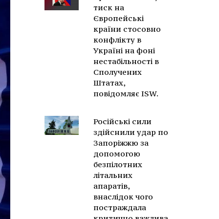
тиск на
Європейські
країни стосовно
конфлікту в
Україні на фоні
нестабільності в
Сполучених
Штатах,
повідомляє ISW.
Російські сили
здійснили удар по
Запоріжжю за
допомогою
безпілотних
літальних
апаратів,
внаслідок чого
постраждала
критично важлива