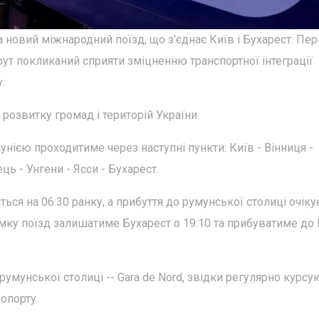
 новий міжнародний поїзд, що з'єднає Київ і Бухарест. Пе
ут покликаний сприяти зміцненню транспортної інтеграції
.
озвитку громад і територій України.
нією проходитиме через наступні пункти: Київ - Вінниця -
ь - Унгени - Ясси - Бухарест.
ься на 06:30 ранку, а прибуття до румунської столиці очіку
ямку поїзд залишатиме Бухарест о 19:10 та прибуватиме до
умунської столиці -- Gara de Nord, звідки регулярно курсу
опорту.