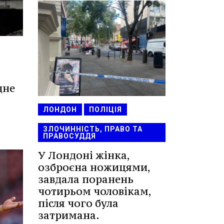
дне
ЛОНДОН
ПОЛІЦІЯ
ЗЛОЧИННІСТЬ, ПРАВО ТА
ПРАВОСУДДЯ
У Лондоні жінка,
озброєна ножицями,
завдала поранень
чотирьом чоловікам,
після чого була
затримана.