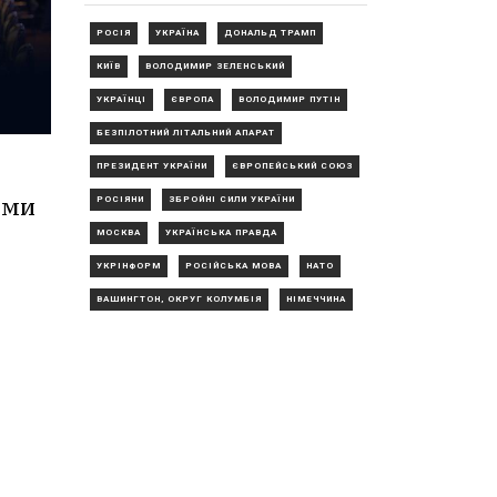
РОСІЯ
УКРАЇНА
ДОНАЛЬД ТРАМП
КИЇВ
ВОЛОДИМИР ЗЕЛЕНСЬКИЙ
УКРАЇНЦІ
ЄВРОПА
ВОЛОДИМИР ПУТІН
БЕЗПІЛОТНИЙ ЛІТАЛЬНИЙ АПАРАТ
ПРЕЗИДЕНТ УКРАЇНИ
ЄВРОПЕЙСЬКИЙ СОЮЗ
ами
РОСІЯНИ
ЗБРОЙНІ СИЛИ УКРАЇНИ
МОСКВА
УКРАЇНСЬКА ПРАВДА
УКРІНФОРМ
РОСІЙСЬКА МОВА
НАТО
ВАШИНГТОН, ОКРУГ КОЛУМБІЯ
НІМЕЧЧИНА