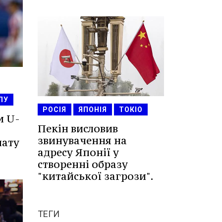
ЛУ
РОСІЯ
ЯПОНІЯ
ТОКІО
и U-
Пекін висловив
звинувачення на
нату
адресу Японії у
створенні образу
"китайської загрози".
ТЕГИ