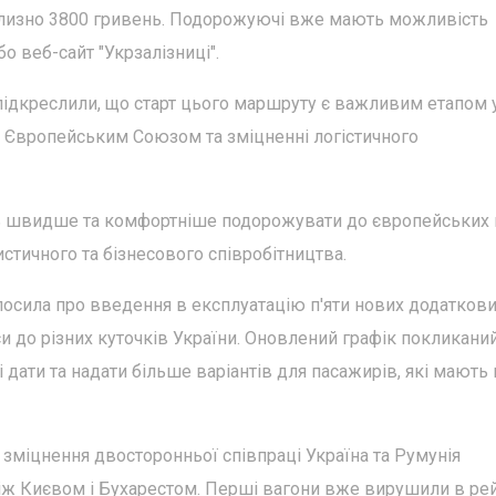
иблизно 3800 гривень. Подорожуючі вже мають можливість
о веб-сайт "Укрзалізниці".
й підкреслили, що старт цього маршруту є важливим етапом 
з Європейським Союзом та зміцненні логістичного
ь швидше та комфортніше подорожувати до європейських к
стичного та бізнесового співробітництва.
лосила про введення в експлуатацію п'яти нових додатков
йси до різних куточків України. Оновлений графік покликани
дати та надати більше варіантів для пасажирів, які мають 
 зміцнення двосторонньої співпраці Україна та Румунія
між Києвом і Бухарестом. Перші вагони вже вирушили в ре