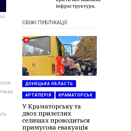
інфраструктура.
рші
СВІЖІ ПУБЛІКАЦІЇ
ється
ДОНЕЦЬКА ОБЛАСТЬ
 Києва
АРТИЛЕРІЯ
КРАМАТОРСЬК
У Краматорську та
двох прилеглих
ють
селищах проводиться
примусова евакуація