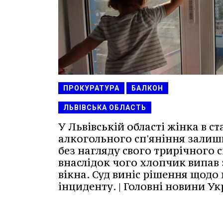
ПРОКУРАТУРА
БАЛКОН
ЛЬВІВСЬКА ОБЛАСТЬ
У Львівській області жінка в ст
алкогольного сп'яніння залиш
без нагляду свого трирічного с
внаслідок чого хлопчик випав 
вікна. Суд виніс рішення щодо
інциденту. | Головні новини У