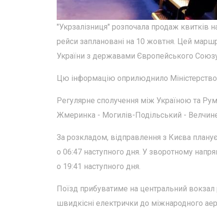
"Укрзалізниця" розпочала продаж квитків на
рейси заплановані на 10 жовтня. Цей маршр
України з державами Європейського Союзу
Цю інформацію оприлюднило Міністерство р
Регулярне сполучення між Україною та Руму
Жмеринка - Могилів-Подільський - Велчинец
За розкладом, відправлення з Києва плануєт
о 06:47 наступного дня. У зворотному напр
о 19:41 наступного дня.
Поїзд прибуватиме на центральний вокзал р
швидкісні електрички до міжнародного аер