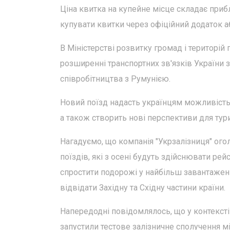
Ціна квитка на купейне місце складає пр
купувати квитки через офіційний додаток аб
В Міністерстві розвитку громад і територі
розширенні транспортних зв'язків України 
співробітництва з Румунією.
Новий поїзд надасть українцям можливіст
а також створить нові перспективи для тури
Нагадуємо, що компанія "Укрзалізниця" ого
поїздів, які з осені будуть здійснювати ре
спростити подорожі у найбільш завантажені 
відвідати Західну та Східну частини країни.
Напередодні повідомлялось, що у контексті
запустили тестове залізничне сполучення 