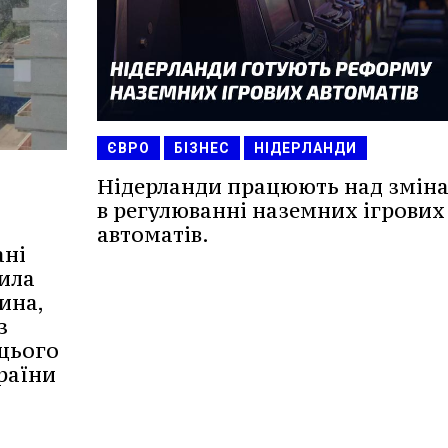
ЄВРО
БІЗНЕС
НІДЕРЛАНДИ
Нідерланди працюють над змін
в регулюванні наземних ігрових
автоматів.
ані
ила
ина,
з
 цього
країни