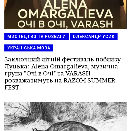
МИСТЕЦТВО ТА РОЗВАГИ
ОЛЕКСАНДР УСИК
УКРАЇНСЬКА МОВА
Заключний літній фестиваль поблизу
Луцька: Alena Omargalieva, музична
група "Очі в Очі" та VARASH
розважатимуть на RAZOM SUMMER
FEST.