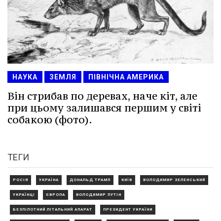
НАУКА
ЗЕМЛЯ
ПІВНІЧНА АМЕРИКА
Він стрибав по деревах, наче кіт, але
при цьому залишався першим у світі
собакою (фото).
ТЕГИ
РОСІЯ
УКРАЇНА
ДОНАЛЬД ТРАМП
КИЇВ
ВОЛОДИМИР ЗЕЛЕНСЬКИЙ
УКРАЇНЦІ
ЄВРОПА
ВОЛОДИМИР ПУТІН
БЕЗПІЛОТНИЙ ЛІТАЛЬНИЙ АПАРАТ
ПРЕЗИДЕНТ УКРАЇНИ