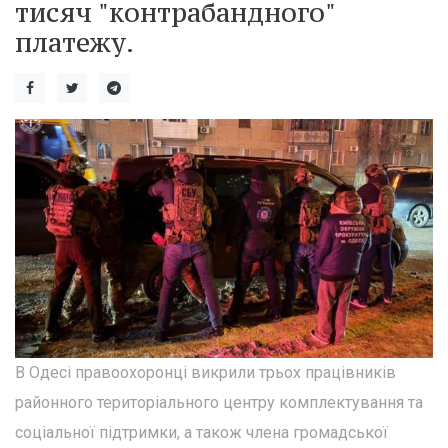
тисяч "контрабандного"
платежу.
В Одесі правоохоронці викрили трьох працівників
районного територіального центру комплектування та
соціальної підтримки, а також члена громадської