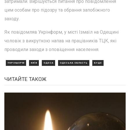
затримали. Вирішується питання про повідомлення
цим особам про підозру та обрання запобіжного
заходу.
Як повідомляв Укрінформ, у місті Ізмаїл на Одещині
чоловік з викруткою напав на працівників ТЦК, які
проводили заходи з оповіщення населення.
УКРІНФОРМ
КИЇВ
ОДЕСА
ОДЕСЬКА ОБЛАСТЬ
БУДЕ
ЧИТАЙТЕ ТАКОЖ