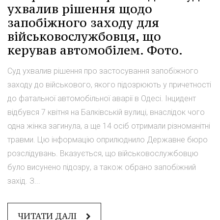
ухвалив рішення щодо
запобіжного заходу для
військовослужбовця, що
керував автомобілем. Фото.
Суд ухвалив рішення про застосування запобіжного
заходу до військового, якого підозрюють у причетності
до фатальної автомобільної аварії в Одесі. Інцидент
відбувся 7 квітня на Балківській вулиці, внаслідок чого
одна жінка загинула, а ще 14 осіб отримали різноманітні
травми. Цю інформацію оприлюднило Державне бюро
розслідувань. Вказується, що військовослужбовцю
було висунено підозру, а також обрано запобіжний
захід. З...
ЧИТАТИ ДАЛІ