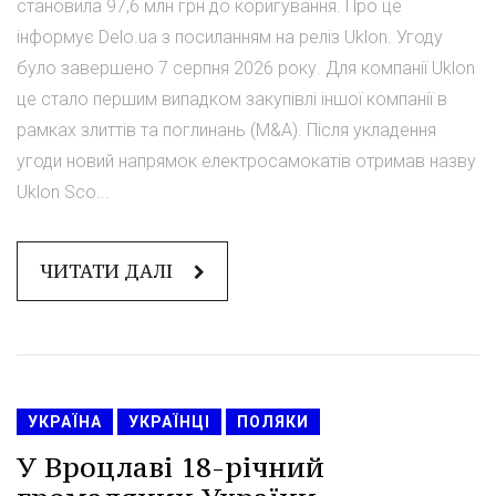
становила 97,6 млн грн до коригування. Про це
інформує Delo.ua з посиланням на реліз Uklon. Угоду
було завершено 7 серпня 2026 року. Для компанії Uklon
це стало першим випадком закупівлі іншої компанії в
рамках злиттів та поглинань (M&A). Після укладення
угоди новий напрямок електросамокатів отримав назву
Uklon Sco...
ЧИТАТИ ДАЛІ
УКРАЇНА
УКРАЇНЦІ
ПОЛЯКИ
У Вроцлаві 18-річний