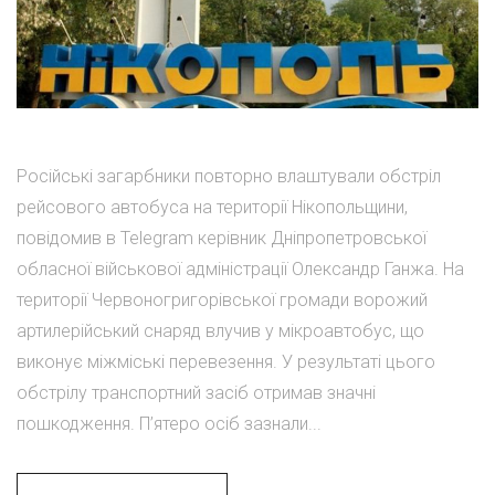
Російські загарбники повторно влаштували обстріл
рейсового автобуса на території Нікопольщини,
повідомив в Telegram керівник Дніпропетровської
обласної військової адміністрації Олександр Ганжа. На
території Червоногригорівської громади ворожий
артилерійський снаряд влучив у мікроавтобус, що
виконує міжміські перевезення. У результаті цього
обстрілу транспортний засіб отримав значні
пошкодження. П’ятеро осіб зазнали...