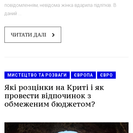
повідомленням, невідома жінка вдарила підлітків. В
даний ...
ЧИТАТИ ДАЛІ
МИСТЕЦТВО ТА РОЗВАГИ
ЄВРОПА
ЄВРО
Які розцінки на Криті і як
провести відпочинок з
обмеженим бюджетом?