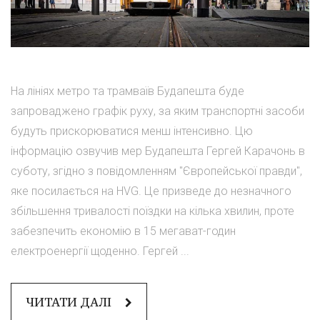
На лініях метро та трамваїв Будапешта буде
запроваджено графік руху, за яким транспортні засоби
будуть прискорюватися менш інтенсивно. Цю
інформацію озвучив мер Будапешта Гергей Карачонь в
суботу, згідно з повідомленням "Європейської правди",
яке посилається на HVG. Це призведе до незначного
збільшення тривалості поїздки на кілька хвилин, проте
забезпечить економію в 15 мегават-годин
електроенергії щоденно. Гергей ...
ЧИТАТИ ДАЛІ