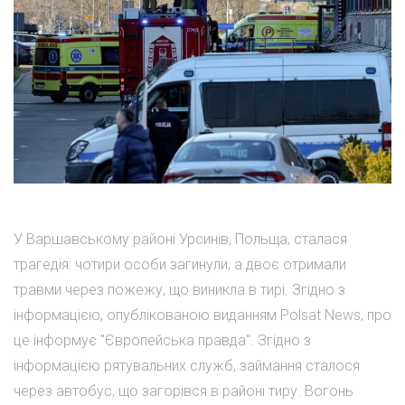
У Варшавському районі Урсинів, Польща, сталася
трагедія: чотири особи загинули, а двоє отримали
травми через пожежу, що виникла в тирі. Згідно з
інформацією, опублікованою виданням Polsat News, про
це інформує "Європейська правда". Згідно з
інформацією рятувальних служб, займання сталося
через автобус, що загорівся в районі тиру. Вогонь