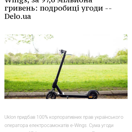
гривень: подробиці угоди --
Delo.ua
Uklon придбав 100% корпоративних прав українського
оператора електросамокатів e-Wings. Сума угоди