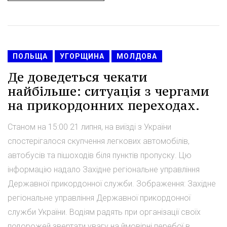
ПОЛЬЩА
УГОРЩИНА
МОЛДОВА
Де доведеться чекати
найбільше: ситуація з чергами
на прикордонних переходах.
Станом на 15:00 21 липня, на виїзді з України
спостерігалося скупчення легкових автомобілів,
автобусів та пішоходів біля пунктів пропуску. Цю
інформацію надало Західне регіональне управління
Державної прикордонної служби. Зображення: Західне
регіональне управління Державної прикордонної
служби України. Водіям радять при організації своїх
подорожей звертати увагу на ймовірні перебої в