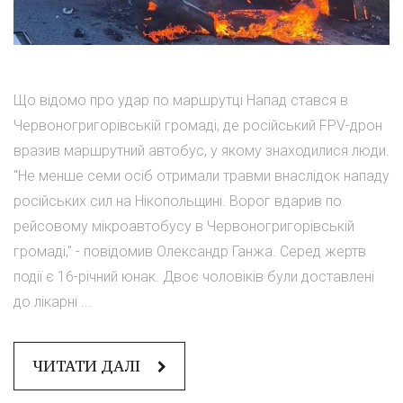
Що відомо про удар по маршрутці Напад стався в
Червоногригорівській громаді, де російський FPV-дрон
вразив маршрутний автобус, у якому знаходилися люди.
"Не менше семи осіб отримали травми внаслідок нападу
російських сил на Нікопольщині. Ворог вдарив по
рейсовому мікроавтобусу в Червоногригорівській
громаді," - повідомив Олександр Ганжа. Серед жертв
події є 16-річний юнак. Двоє чоловіків були доставлені
до лікарні ...
ЧИТАТИ ДАЛІ