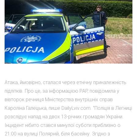
Атака, ймовірно, сталася через етнічну приналежність
підлітків. Про це, за інформацією PAP, повідомила у
вівторок речниця Міністерства внутрішніх справ
Кароліна Галецька, пише DailyLviv.com. "Поліція в Легниці
розслідує напад на двох 13-річних громадян України.
Інцидент нібито стався минулої суботи приблизно о
21:00 на вулиці Полярній, біля басейну. Згідно з