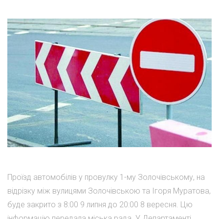
Проїзд автомобілів у провулку 1-му Золочівському, на
відрізку між вулицями Золочівською та Ігоря Муратова,
буде закрито з 8:00 9 липня до 20:00 8 вересня. Цю
інформацію передала міська рада. У Департаменті