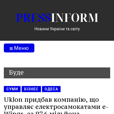
PRESS
INFORM
Новини України та світу
Меню
Буде
СУМИ
БІЗНЕС
ОДЕСА
Uklon придбав компанію, що
управляє електросамокатами e-
Wings, за 97,6 мільйона