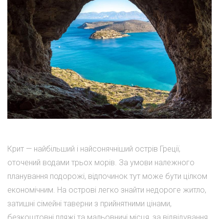
Крит — найбільший і найсонячніший острів Греції,
оточений водами трьох морів. За умови належного
планування подорожі, відпочинок тут може бути цілком
економічним. На острові легко знайти недороге житло,
затишні сімейні таверни з прийнятними цінами,
безкоштовні пляжі та мальовничі місця, за відвідування