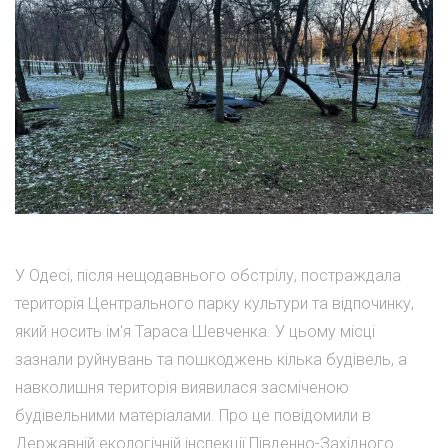
У Одесі, після нещодавнього обстрілу, постраждала
територія Центрального парку культури та відпочинку,
який носить ім'я Тараса Шевченка. У цьому місці
зазнали руйнувань та пошкоджень кілька будівель, а
навколишня територія виявилася засміченою
будівельними матеріалами. Про це повідомили в
Державній екологічній інспекції Південно-Західного