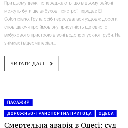
При цьому деякі попереджають, що в цьому районі
можуть бути ще вибухові пристрої, передає El
Colombiano. Група осіб пересувалася уздовж дороги,
сповіщаючи про ймовірну присутність ще одного
вибухового пристрою в зоні водопропускної труби. На
знімках і відеоматеріал...
ЧИТАТИ ДАЛІ
ПАСАЖИР
ДОРОЖНЬО-ТРАНСПОРТНА ПРИГОДА
ОДЕСА
Смертельна аварія в Одесі: суд