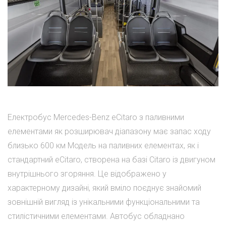
Електробус Mercedes-Benz eCitaro з паливними
елементами як розширювач діапазону має запас ходу
близько 600 км Модель на паливних елементах, як і
стандартний eCitaro, створена на базі Citaro із двигуном
внутрішнього згоряння. Це відображено у
характерному дизайні, який вміло поєднує знайомий
зовнішній вигляд із унікальними функціональними та
стилістичними елементами. Автобус обладнано