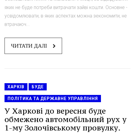
яких не буде потреби витрачати зайві кошти. Основне -
усвідомлювати, в яких аспектах можна зекономити, не
втрачаюч...
ЧИТАТИ ДАЛІ
ХАРКІВ
БУДЕ
ПОЛІТИКА ТА ДЕРЖАВНЕ УПРАВЛІННЯ
У Харкові до вересня буде
обмежено автомобільний рух у
1-му Золочівському провулку.