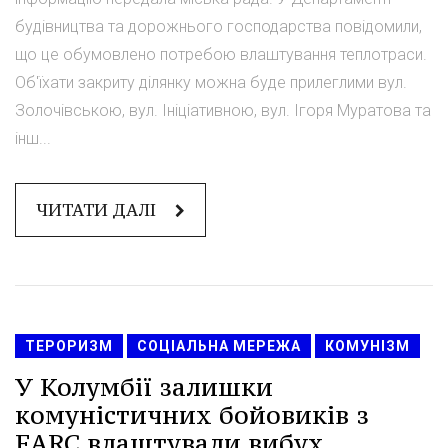
будівництва та дорожнього господарства повідомили,
що це обумовлено потребою влаштування теплотраси.
Об'їхати закриту ділянку можна буде прилеглими вул.
Золочівською, вул. Ініціативною, вул. Ігоря Муратова та
інш...
ЧИТАТИ ДАЛІ
ТЕРОРИЗМ
СОЦІАЛЬНА МЕРЕЖА
КОМУНІЗМ
У Колумбії залишки
комуністичних бойовиків з
FARC влаштували вибух