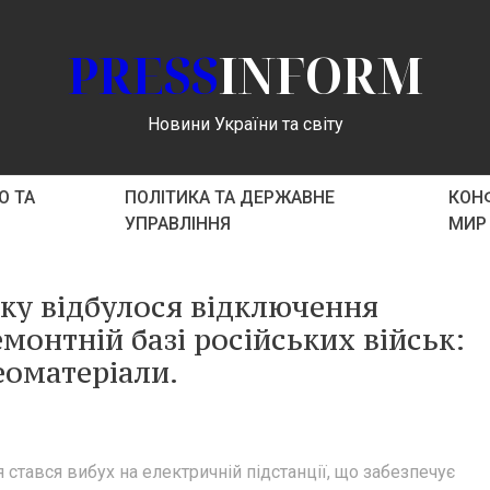
PRESS
INFORM
Новини України та світу
О ТА
ПОЛІТИКА ТА ДЕРЖАВНЕ
КОНФ
УПРАВЛІННЯ
МИР
ку відбулося відключення
монтній базі російських військ:
деоматеріали.
 стався вибух на електричній підстанції, що забезпечує