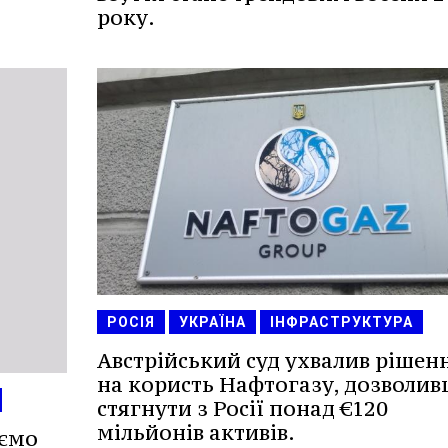
року.
РОСІЯ
УКРАЇНА
ІНФРАСТРУКТУРА
Австрійський суд ухвалив рішен
на користь Нафтогазу, дозволи
стягнути з Росії понад €120
мільйонів активів.
ємо