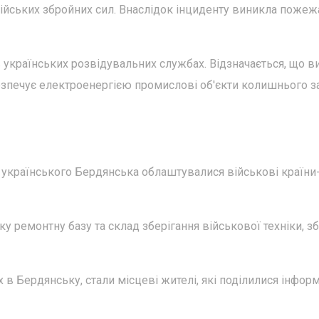
ійських збройних сил. Внаслідок інциденту виникла пожеж
країнських розвідувальних службах. Відзначається, що в
абезпечує електроенергією промислові об'єкти колишнього 
я українського Бердянська облаштувалися військові країни
 ремонтну базу та склад зберігання військової техніки, зб
в Бердянську, стали місцеві жителі, які поділилися інфор