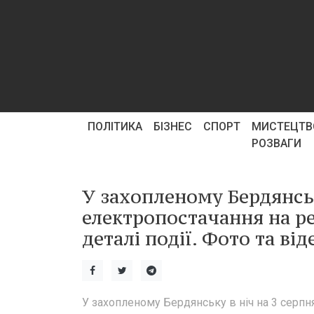
ПОЛІТИКА
БІЗНЕС
СПОРТ
МИСТЕЦТВ
РОЗВАГИ
У захопленому Бердянсь
електропостачання на ре
деталі події. Фото та ві
У захопленому Бердянську в ніч на 3 серпня