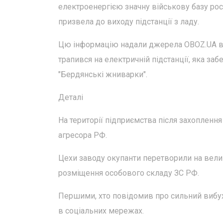
електроенергією значну військову базу рос
призвела до виходу підстанції з ладу.
Цю інформацію надали джерела OBOZ.UA в у
трапився на електричній підстанції, яка з
"Бердянські жниварки".
Деталі
На території підприємства після захопленн
агресора РФ.
Цехи заводу окупанти перетворили на велику
розміщення особового складу ЗС РФ.
Першими, хто повідомив про сильний вибух 
в соціальних мережах.