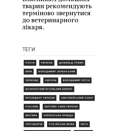
тварин рекомендують
терміново звернутися
до ветеринарного
лікаря.
ТЕГИ
РОСІЯ
УКРАЇНА
ДОНАЛЬД ТРАМП
КИЇВ
ВОЛОДИМИР ЗЕЛЕНСЬКИЙ
УКРАЇНЦІ
ЄВРОПА
ВОЛОДИМИР ПУТІН
БЕЗПІЛОТНИЙ ЛІТАЛЬНИЙ АПАРАТ
ПРЕЗИДЕНТ УКРАЇНИ
ЄВРОПЕЙСЬКИЙ СОЮЗ
РОСІЯНИ
ЗБРОЙНІ СИЛИ УКРАЇНИ
МОСКВА
УКРАЇНСЬКА ПРАВДА
УКРІНФОРМ
РОСІЙСЬКА МОВА
НАТО