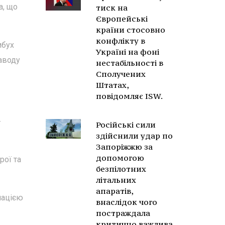
а, що
тиск на
Європейські
країни стосовно
конфлікту в
ибух
Україні на фоні
заводу
нестабільності в
Сполучених
Штатах,
повідомляє ISW.
-
Російські сили
здійснили удар по
Запоріжжю за
допомогою
рої та
безпілотних
літальних
апаратів,
мацією
внаслідок чого
постраждала
критично важлива