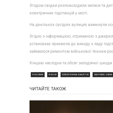
Згодом свідки розповсюдили записи та дета
електричних підстанцій у місті.
На декількох сусідніх вулицях вимкнули ос
Згідно з інформацією, отриманою з джерел
установках призвели до виходу з ладу підс
займалося ремонтом військової техніки рос
Кінцеві наслідки та обсяг заподіяної шкоди
РОСІЯНИ
РОСІЯ
ЕЛЕКТРИЧНА ЕНЕРГІЯ
ЗБРОЙНІ СИЛИ 
ЧИТАЙТЕ ТАКОЖ