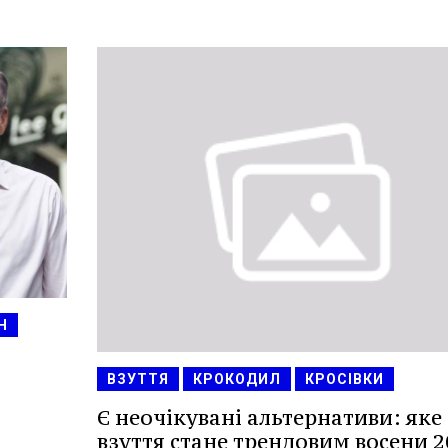
Н
ВЗУТТЯ
КРОКОДИЛ
КРОСІВКИ
Є неочікувані альтернативи: яке
взуття стане трендовим восени 2