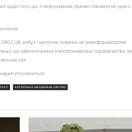
лі щодо того, що з незрозумілих причин спалахнула одна з
вітлення.
 OBOZ.UA, вибух і наступна пожежа на трансформаторних
танції, що забезпечувала електроенергією підприємство, я
ійських сил.
 наразі уточнюються.
РОСІЇ
КОРПОРАЦІЯ (ФЕОДАЛЬНА ЄВРОПА)