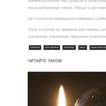
прийняти рішення, яке дозволить українцям 
лише для держав-членів. Перше з цих навч
Це стосується проведення командно-штабних
Отже, в цілому це навчання для команд і шт
сухопутних, повітряних і морських компоне
УКРАЇНА
УКРІНФОРМ
УКРАЇНЦІ
НАТО
ПІВНІЧНОАТ
ЧИТАЙТЕ ТАКОЖ