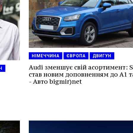
НІМЕЧЧИНА
ЄВРОПА
ДВИГУН
Audi зменшує свій асортимент: 
Н
став новим доповненням до A1 т
- Авто bigmir)net