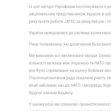
Із цієї нагоди Укрінформ поспілкувався з 
національним представником України в цій
результати роботи JATEC за минулий рік і 
Україна приєдналася до системи колективно
Пане полковнику, які досягнення були реал
Ми виконали всі заплановані заходи. Осн
кількості зв'язків між Україною та НАТО про
яке було спрямоване на оцінку бойових мо
Північноатлантична рада схвалила участь Ук
який наближає нас до НАТО. Насправді, Укр
будучи членом Альянсу.
У цьому році ми плануємо провести аналогі