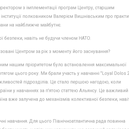
директором з імплементації програм Центру, старшим
 інституції полковником Валерієм Вишнівським про практи
плани на найближче майбутнє.
ї безпеки, навіть не будучи членом НАТО.
ізовані Центром за рік з моменту його заснування?
овним нашим пріоритетом було встановлення максимальної
тягом цього року. Ми брали участь у навчанні "Loyal Dolos 2
жливостей підрозділів. Це стало першою нагодою, коли
раїни у навчаннях за п'ятою статтею Альянсу. Це важливий
аїна вже залучена до механізмів колективної безпеки, наві
чні навчання. Для цього Північноатлантична рада повинна