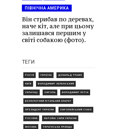
ПІВНІЧНА АМЕРИКА
Він стрибав по деревах,
наче кіт, але при цьому
залишався першим у
світі собакою (фото).
ТЕГИ
РОСІЯ
УКРАЇНА
ДОНАЛЬД ТРАМП
КИЇВ
ВОЛОДИМИР ЗЕЛЕНСЬКИЙ
УКРАЇНЦІ
ЄВРОПА
ВОЛОДИМИР ПУТІН
БЕЗПІЛОТНИЙ ЛІТАЛЬНИЙ АПАРАТ
ПРЕЗИДЕНТ УКРАЇНИ
ЄВРОПЕЙСЬКИЙ СОЮЗ
РОСІЯНИ
ЗБРОЙНІ СИЛИ УКРАЇНИ
МОСКВА
УКРАЇНСЬКА ПРАВДА