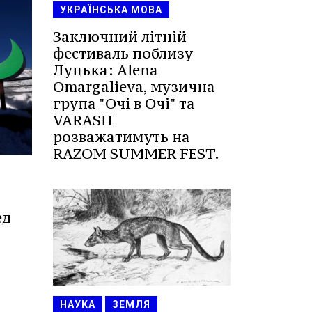
УКРАЇНСЬКА МОВА
Заключний літній
фестиваль поблизу
Луцька: Alena
Omargalieva, музична
група "Очі в Очі" та
VARASH
розважатимуть на
RAZOM SUMMER FEST.
ед
НАУКА
ЗЕМЛЯ