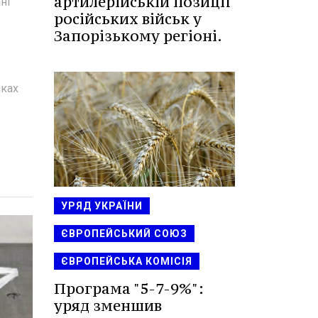
артилерійській позиції
ні
російських військ у
Запорізькому регіоні.
мках
УРЯД УКРАЇНИ
ЄВРОПЕЙСЬКИЙ СОЮЗ
ЄВРОПЕЙСЬКА КОМІСІЯ
Програма "5-7-9%":
уряд зменшив