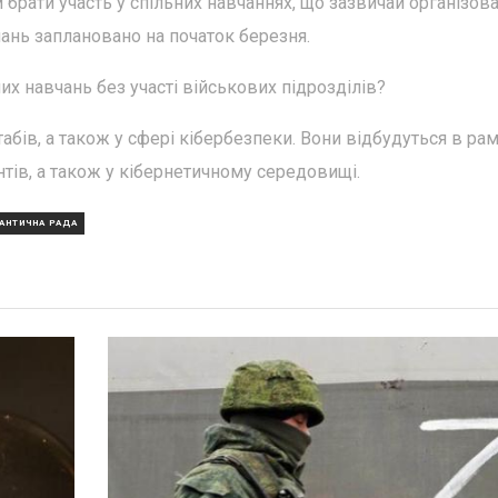
брати участь у спільних навчаннях, що зазвичай організова
ань заплановано на початок березня.
 навчань без участі військових підрозділів?
абів, а також у сфері кібербезпеки. Вони відбудуться в ра
нтів, а також у кібернетичному середовищі.
ЛАНТИЧНА РАДА