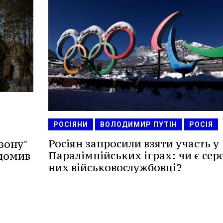
РОСІЯНИ
ВОЛОДИМИР ПУТІН
РОСІЯ
Росіян запросили взяти участь у
зону"
Паралімпійських іграх: чи є сер
ідомив
них військовослужбовці?