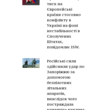
тиск на
Європейські
країни стосовно
конфлікту в
Україні на фоні
нестабільності в
Сполучених
Штатах,
повідомляє ISW.
Російські сили
здійснили удар по
Запоріжжю за
допомогою
безпілотних
літальних
апаратів,
внаслідок чого
постраждала
критично важлива