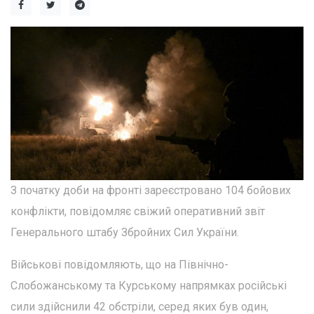
З початку доби на фронті зареєстровано 104 бойових
конфлікти, повідомляє свіжий оперативний звіт
Генерального штабу Збройних Сил України.
Військові повідомляють, що на Північно-
Слобожанському та Курському напрямках російські
сили здійснили 42 обстріли, серед яких був один,