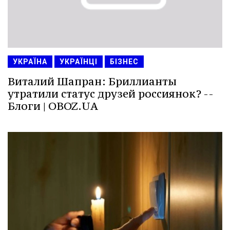
УКРАЇНА
УКРАЇНЦІ
БІЗНЕС
Виталий Шапран: Бриллианты
утратили статус друзей россиянок? --
Блоги | OBOZ.UA