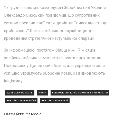
17 грудня головнокомандувач Збройних сил України
Олександр Сирський повідомив, що супротивник
суттєво посилив свої сили, довівши їх чисельність до
приблизно 710 тисяч військовослужбовців для
проведення стратегічної наступальної операції.
За інформацією, протягом більш ніж 17 місяців
російські війська намагаються взяти під контроль
Покровськ у Донецькій області, але українські сили
успішно утримують оборонні позиції і відновлюють
ініціативу.
ДОНЕЦЬКА ОБЛАСТЬ
РОСІЯ
ГЕНЕРАЛЬНИЙ ШТАБ ЗБРОЙНИХ СИЛ УКРАЇНИ
ЗБРОЙНІ СИЛИ УКРАЇНИ
ЗБРОЙНІ СИЛИ РОСІЇ
ЧИТАЙТЕ ТАКОЖ