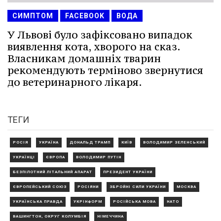
СИМПТОМ
FACEBOOK
ВОДА
У Львові було зафіксовано випадок
виявлення кота, хворого на сказ.
Власникам домашніх тварин
рекомендують терміново звернутися
до ветеринарного лікаря.
ТЕГИ
РОСІЯ
УКРАЇНА
ДОНАЛЬД ТРАМП
КИЇВ
ВОЛОДИМИР ЗЕЛЕНСЬКИЙ
УКРАЇНЦІ
ЄВРОПА
ВОЛОДИМИР ПУТІН
БЕЗПІЛОТНИЙ ЛІТАЛЬНИЙ АПАРАТ
ПРЕЗИДЕНТ УКРАЇНИ
ЄВРОПЕЙСЬКИЙ СОЮЗ
РОСІЯНИ
ЗБРОЙНІ СИЛИ УКРАЇНИ
МОСКВА
УКРАЇНСЬКА ПРАВДА
УКРІНФОРМ
РОСІЙСЬКА МОВА
НАТО
ВАШИНГТОН, ОКРУГ КОЛУМБІЯ
НІМЕЧЧИНА